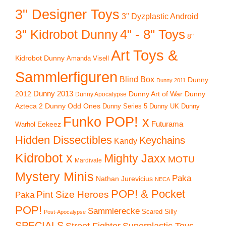
3" Designer Toys
3" Dyzplastic Android
4" - 8" Toys
3" Kidrobot Dunny
8"
Art Toys &
Kidrobot Dunny
Amanda Visell
Sammlerfiguren
Blind Box
Dunny
Dunny 2011
2012
Dunny 2013
Dunny Art of War
Dunny
Dunny Apocalypse
Azteca 2
Dunny Odd Ones
Dunny UK
Dunny
Dunny Series 5
Funko POP! x
Eekeez
Futurama
Warhol
Hidden Dissectibles
Keychains
Kandy
Kidrobot x
Mighty Jaxx
MOTU
Mardivale
Mystery Minis
Paka
Nathan Jurevicius
NECA
POP! & Pocket
Pint Size Heroes
Paka
POP!
Sammlerecke
Scared Silly
Post-Apocalypse
SPECIALS
Superplastic Toys