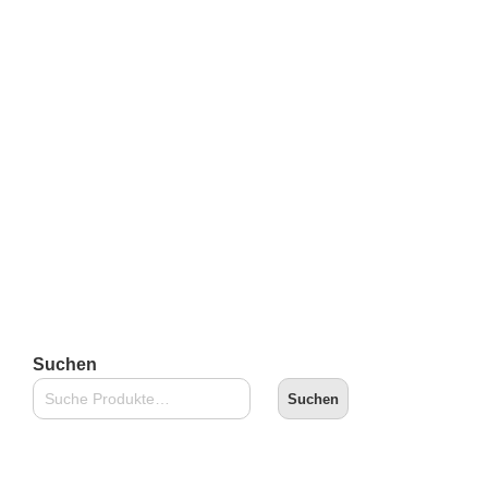
Burgerman
€
49,90
inkl. 19 % MwSt.
zzgl.
Versandkosten
Lieferzeit:
2-3 Tage
In den Warenkorb
Suchen
Suchen