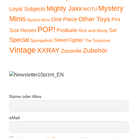
Mystery
Mighty Jaxx
Loyal Subjects
MOTU
Minis
Other Toys
One Piece
Pint
Mystery Minis
POP!
Size Heroes
Postkarte
Set
Rick and Morty
Special
Street Fighter
Spongebob
The Simpsons
Vintage
XXRAY
Zubehör
Zozoville
Name oder Alias
eMail