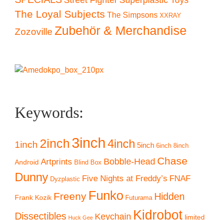
Street Fighter
The Loyal Subjects
The Simpsons
XXRAY
Zubehör & Merchandise
Zozoville
Keywords:
3inch
2inch
4inch
1inch
5inch
6inch
8inch
Chase
Artprints
Bobble-Head
Android
Blind Box
Dunny
Five Nights at Freddy’s
FNAF
Dyzplastic
Funko
Freeny
Hidden
Frank Kozik
Futurama
Kidrobot
Dissectibles
Keychain
limited
Huck Gee