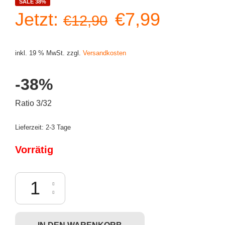
SALE 38%
Ursprüngliche
Aktuelle
Jetzt:
€
7,99
€
12,90
Preis
Preis
inkl. 19 % MwSt.
zzgl.
Versandkosten
war:
ist:
-38%
€12,90
€7,99.
Ratio 3/32
Lieferzeit:
2-3 Tage
Vorrätig
Dunny Mardivale - Harlequin Menge