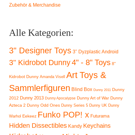
Zubehör & Merchandise
Alle Kategorien:
3" Designer Toys
3" Dyzplastic Android
4" - 8" Toys
3" Kidrobot Dunny
8"
Art Toys &
Kidrobot Dunny
Amanda Visell
Sammlerfiguren
Blind Box
Dunny
Dunny 2011
2012
Dunny 2013
Dunny Art of War
Dunny
Dunny Apocalypse
Azteca 2
Dunny Odd Ones
Dunny UK
Dunny
Dunny Series 5
Funko POP! x
Eekeez
Futurama
Warhol
Hidden Dissectibles
Keychains
Kandy