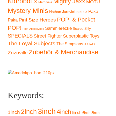
Kidrobot x
Mighty Jaxx
MOTU
Mardivale
Mystery Minis
Paka
Nathan Jurevicius
NECA
POP! & Pocket
Pint Size Heroes
Paka
POP!
Sammlerecke
Scared Silly
Post-Apocalypse
SPECIALS
Superplastic Toys
Street Fighter
The Loyal Subjects
The Simpsons
XXRAY
Zubehör & Merchandise
Zozoville
Keywords:
3inch
2inch
4inch
1inch
5inch
6inch
8inch