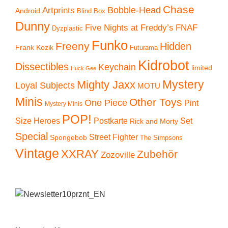
Chase
Artprints
Bobble-Head
Android
Blind Box
Dunny
Five Nights at Freddy’s
FNAF
Dyzplastic
Funko
Freeny
Hidden
Frank Kozik
Futurama
Kidrobot
Dissectibles
Keychain
limited
Huck Gee
Mystery
Mighty Jaxx
Loyal Subjects
MOTU
Minis
Other Toys
One Piece
Pint
Mystery Minis
POP!
Size Heroes
Postkarte
Set
Rick and Morty
Special
Street Fighter
Spongebob
The Simpsons
Vintage
XXRAY
Zubehör
Zozoville