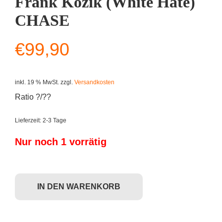
Frank Kozik (White Hate)
CHASE
€
99,90
inkl. 19 % MwSt.
zzgl.
Versandkosten
Ratio ?/??
Lieferzeit:
2-3 Tage
Nur noch 1 vorrätig
Kidrobot Dunny Series 2 - Frank Kozik (White Hate) CHASE Menge
IN DEN WARENKORB