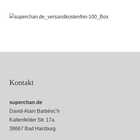
Kontakt
superchan.de
David-Alain Barbéoc’h
Kaltenfelder Str. 17a
38667 Bad Harzburg