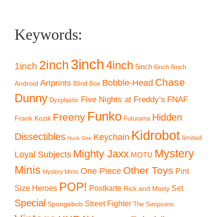
Keywords:
3inch
2inch
4inch
1inch
5inch
6inch
8inch
Chase
Artprints
Bobble-Head
Android
Blind Box
Dunny
Five Nights at Freddy’s
FNAF
Dyzplastic
Funko
Freeny
Hidden
Frank Kozik
Futurama
Kidrobot
Dissectibles
Keychain
limited
Huck Gee
Mystery
Mighty Jaxx
Loyal Subjects
MOTU
Minis
Other Toys
One Piece
Pint
Mystery Minis
POP!
Size Heroes
Postkarte
Set
Rick and Morty
Special
Street Fighter
Spongebob
The Simpsons