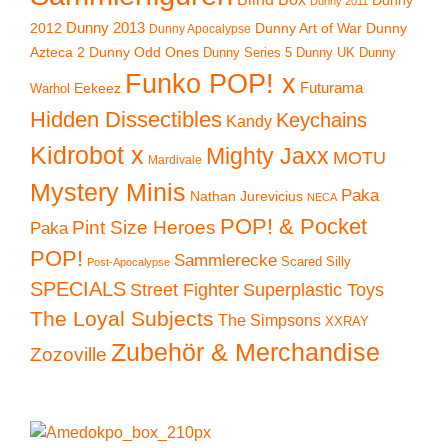
Dunny
Dunny 2011
2012
Dunny 2013
Dunny Art of War
Dunny
Dunny Apocalypse
Azteca 2
Dunny Odd Ones
Dunny UK
Dunny
Dunny Series 5
Funko POP! x
Eekeez
Futurama
Warhol
Hidden Dissectibles
Keychains
Kandy
Kidrobot x
Mighty Jaxx
MOTU
Mardivale
Mystery Minis
Paka
Nathan Jurevicius
NECA
POP! & Pocket
Pint Size Heroes
Paka
POP!
Sammlerecke
Scared Silly
Post-Apocalypse
SPECIALS
Superplastic Toys
Street Fighter
The Loyal Subjects
The Simpsons
XXRAY
Zubehör & Merchandise
Zozoville