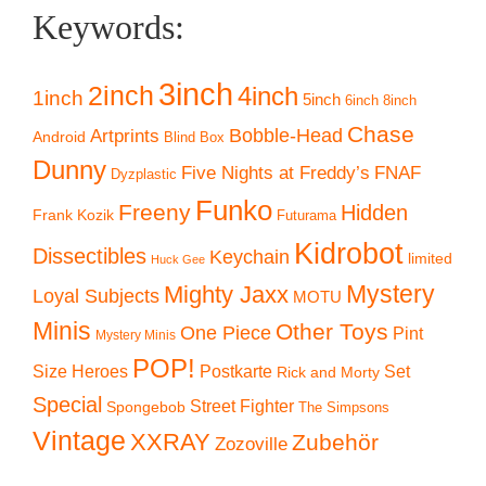
Keywords:
3inch
2inch
4inch
1inch
5inch
6inch
8inch
Chase
Artprints
Bobble-Head
Android
Blind Box
Dunny
Five Nights at Freddy’s
FNAF
Dyzplastic
Funko
Freeny
Hidden
Frank Kozik
Futurama
Kidrobot
Dissectibles
Keychain
limited
Huck Gee
Mystery
Mighty Jaxx
Loyal Subjects
MOTU
Minis
Other Toys
One Piece
Pint
Mystery Minis
POP!
Size Heroes
Postkarte
Set
Rick and Morty
Special
Street Fighter
Spongebob
The Simpsons
Vintage
XXRAY
Zubehör
Zozoville