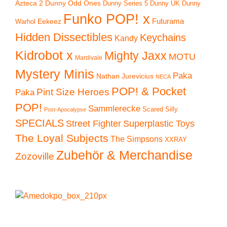
Azteca 2
Dunny Odd Ones
Dunny UK
Dunny
Dunny Series 5
Funko POP! x
Eekeez
Futurama
Warhol
Hidden Dissectibles
Keychains
Kandy
Kidrobot x
Mighty Jaxx
MOTU
Mardivale
Mystery Minis
Paka
Nathan Jurevicius
NECA
POP! & Pocket
Pint Size Heroes
Paka
POP!
Sammlerecke
Scared Silly
Post-Apocalypse
SPECIALS
Superplastic Toys
Street Fighter
The Loyal Subjects
The Simpsons
XXRAY
Zubehör & Merchandise
Zozoville