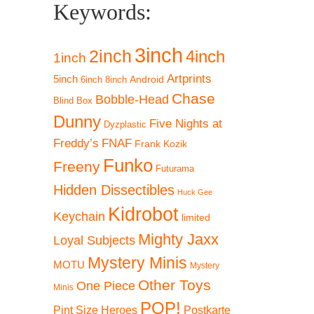
Keywords:
3inch
2inch
4inch
1inch
Artprints
5inch
Android
6inch
8inch
Chase
Bobble-Head
Blind Box
Dunny
Five Nights at
Dyzplastic
Freddy’s
FNAF
Frank Kozik
Funko
Freeny
Futurama
Hidden Dissectibles
Huck Gee
Kidrobot
Keychain
limited
Mighty Jaxx
Loyal Subjects
Mystery Minis
MOTU
Mystery
Other Toys
One Piece
Minis
POP!
Pint Size Heroes
Postkarte