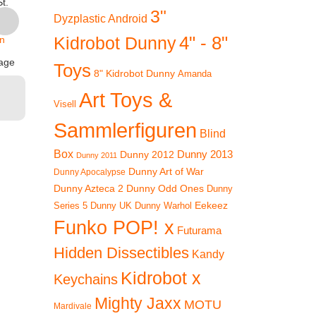
t.
€
49,90
3"
Burgerman
CH
Dyzplastic Android
inkl. 19 % MwSt.
€
49,90
€
9
4" - 8"
Kidrobot Dunny
n
zzgl.
age
Toys
inkl. 19 % MwSt.
inkl. 1
Versandkosten
8" Kidrobot Dunny
Amanda
zzgl.
zz
Art Toys &
Lieferzeit:
2-3 Tage
Visell
Versandkosten
Versan
In den
Sammlerfiguren
Lieferzeit:
2-3 Tage
Lieferzeit
Blind
Warenkorb
Box
Dunny 2012
Dunny 2013
Dunny 2011
In den
In
Dunny Art of War
Warenkorb
Ware
Dunny Apocalypse
Dunny Azteca 2
Dunny Odd Ones
Dunny
Eekeez
Dunny UK
Dunny Warhol
Series 5
Funko POP! x
Futurama
Hidden Dissectibles
Kandy
Kidrobot x
Keychains
Mighty Jaxx
MOTU
Mardivale