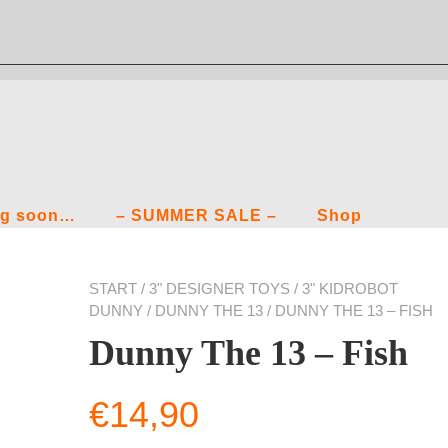
g soon…
– SUMMER SALE –
Shop
START
/
3" DESIGNER TOYS
/
3" KIDROBOT
DUNNY
/
DUNNY THE 13
/ DUNNY THE 13 – FISH
Dunny The 13 – Fish
€
14,90