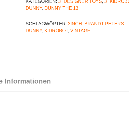
KATEGORIEN:
3" DESIGNER TOYS
,
3" KIDROB
DUNNY
,
DUNNY THE 13
SCHLAGWÖRTER:
3INCH
,
BRANDT PETERS
,
DUNNY
,
KIDROBOT
,
VINTAGE
e Informationen