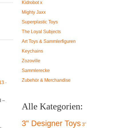
Kidrobot x
Mighty Jaxx
Superplastic Toys
The Loyal Subjects
Art Toys & Sammlerfiguren
Keychains
Zozoville
Sammlerecke
Zubehör & Merchandise
3 –
Alle Kategorien:
Dunny Xmas Special
Kidrobot Special –
– Chuckboy
Kidrob
Rainy Day Dunny
Reindeer CHASE
Series 
3" Designer Toys
3"
(blau) Jon
Kozik (W