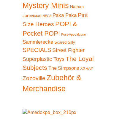
Mystery Minis
Nathan
Pint
Paka Paka
Jurevicius
NECA
POP! &
Size Heroes
Pocket POP!
Post-Apocalypse
Sammlerecke
Scared Silly
SPECIALS
Street Fighter
The Loyal
Superplastic Toys
Subjects
The Simpsons
XXRAY
Zubehör &
Zozoville
Merchandise