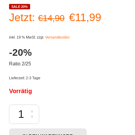
SALE 20%
Ursprüngliche
Aktuell
Jetzt:
€
11,99
€
14,90
Preis
Preis
inkl. 19 % MwSt.
zzgl.
Versandkosten
war:
ist:
-20%
€14,90
€11,99
Ratio 2/25
Lieferzeit:
2-3 Tage
Vorrätig
Dunny Azteca S2 - Izzie Ramirez Menge