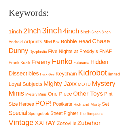
Keywords:
3inch
2inch
4inch
1inch
5inch
6inch
8inch
Chase
Artprints
Bobble-Head
Android
Blind Box
Dunny
Five Nights at Freddy’s
FNAF
Dyzplastic
Funko
Freeny
Hidden
Frank Kozik
Futurama
Kidrobot
Dissectibles
Keychain
limited
Huck Gee
Mystery
Mighty Jaxx
Loyal Subjects
MOTU
Minis
Other Toys
One Piece
Pint
Mystery Minis
POP!
Size Heroes
Postkarte
Set
Rick and Morty
Special
Street Fighter
Spongebob
The Simpsons
Vintage
XXRAY
Zubehör
Zozoville