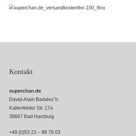
Kontakt
superchan.de
David-Alain Barbéoc’h
Kaltenfelder Str. 17a
38667 Bad Harzburg
+49 (0)53 22 – 98 76 03