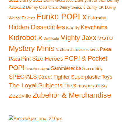
2012
Dunny 2013
Dunny Art of War
Dunny
Dunny Apocalypse
Azteca 2
Dunny Odd Ones
Dunny UK
Dunny
Dunny Series 5
Funko POP! x
Eekeez
Futurama
Warhol
Hidden Dissectibles
Keychains
Kandy
Kidrobot x
Mighty Jaxx
MOTU
Mardivale
Mystery Minis
Paka
Nathan Jurevicius
NECA
POP! & Pocket
Pint Size Heroes
Paka
POP!
Sammlerecke
Scared Silly
Post-Apocalypse
SPECIALS
Superplastic Toys
Street Fighter
The Loyal Subjects
The Simpsons
XXRAY
Zubehör & Merchandise
Zozoville