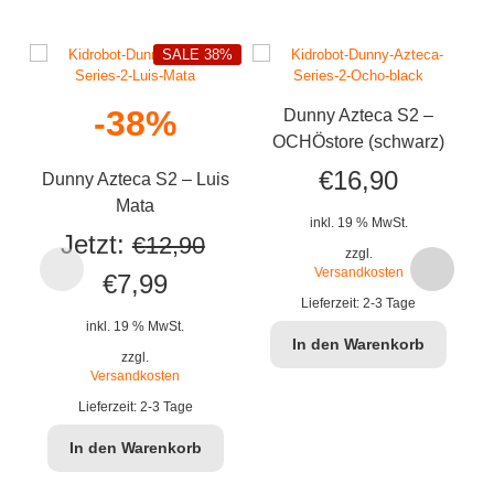
SALE 38%
-38%
Dunny Azteca S2 –
OCHÖstore (schwarz)
€
16,90
Dunny Azteca S2 – Luis
Mata
inkl. 19 % MwSt.
Jetzt:
€
12,90
zzgl.
Versandkosten
Ursprünglicher
Aktueller
€
7,99
Lieferzeit:
2-3 Tage
Preis
Preis
inkl. 19 % MwSt.
In den Warenkorb
war:
ist:
zzgl.
Versandkosten
€12,90
€7,99.
Lieferzeit:
2-3 Tage
In den Warenkorb