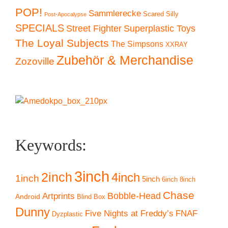
POP!
Sammlerecke
Scared Silly
Post-Apocalypse
SPECIALS
Superplastic Toys
Street Fighter
The Loyal Subjects
The Simpsons
XXRAY
Zubehör & Merchandise
Zozoville
Keywords:
3inch
2inch
4inch
1inch
5inch
6inch
8inch
Chase
Artprints
Bobble-Head
Android
Blind Box
Dunny
Five Nights at Freddy’s
FNAF
Dyzplastic