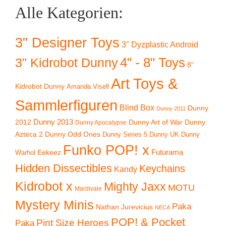
Alle Kategorien:
3" Designer Toys
3" Dyzplastic Android
4" - 8" Toys
3" Kidrobot Dunny
8"
Art Toys &
Kidrobot Dunny
Amanda Visell
Sammlerfiguren
Blind Box
Dunny
Dunny 2011
2012
Dunny 2013
Dunny Art of War
Dunny
Dunny Apocalypse
Azteca 2
Dunny Odd Ones
Dunny UK
Dunny
Dunny Series 5
Funko POP! x
Eekeez
Futurama
Warhol
Hidden Dissectibles
Keychains
Kandy
Kidrobot x
Mighty Jaxx
MOTU
Mardivale
Mystery Minis
Paka
Nathan Jurevicius
NECA
POP! & Pocket
Pint Size Heroes
Paka