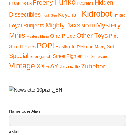
Funko
Freeny
Hidden
Frank Kozik
Futurama
Kidrobot
Dissectibles
Keychain
limited
Huck Gee
Mystery
Mighty Jaxx
Loyal Subjects
MOTU
Minis
Other Toys
One Piece
Pint
Mystery Minis
POP!
Size Heroes
Postkarte
Set
Rick and Morty
Special
Street Fighter
Spongebob
The Simpsons
Vintage
XXRAY
Zubehör
Zozoville
Name oder Alias
eMail