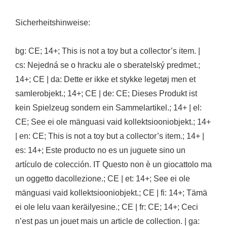
Sicherheitshinweise:
bg: CE; 14+; This is not a toy but a collector’s item. |
cs: Nejedná se o hracku ale o sberatelský predmet.;
14+; CE | da: Dette er ikke et stykke legetøj men et
samlerobjekt.; 14+; CE | de: CE; Dieses Produkt ist
kein Spielzeug sondern ein Sammelartikel.; 14+ | el:
CE; See ei ole mänguasi vaid kollektsiooniobjekt.; 14+
| en: CE; This is not a toy but a collector’s item.; 14+ |
es: 14+; Este producto no es un juguete sino un
artículo de colección. IT Questo non è un giocattolo ma
un oggetto dacollezione.; CE | et: 14+; See ei ole
mänguasi vaid kollektsiooniobjekt.; CE | fi: 14+; Tämä
ei ole lelu vaan keräilyesine.; CE | fr: CE; 14+; Ceci
n’est pas un jouet mais un article de collection. | ga: