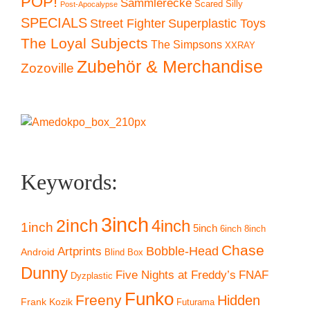
POP!
Sammlerecke
Scared Silly
Post-Apocalypse
SPECIALS
Superplastic Toys
Street Fighter
The Loyal Subjects
The Simpsons
XXRAY
Zubehör & Merchandise
Zozoville
Keywords:
3inch
2inch
4inch
1inch
5inch
6inch
8inch
Chase
Artprints
Bobble-Head
Android
Blind Box
Dunny
Five Nights at Freddy’s
FNAF
Dyzplastic
Funko
Freeny
Hidden
Frank Kozik
Futurama