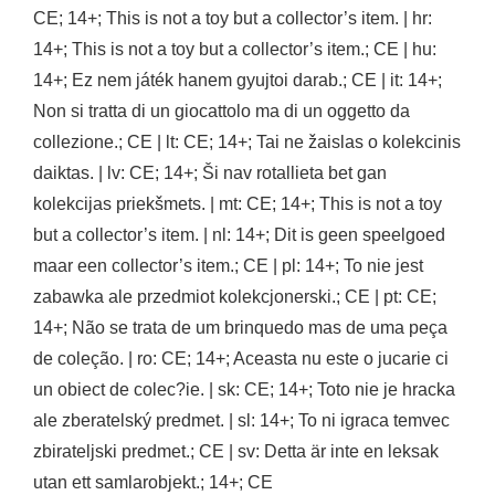
CE; 14+; This is not a toy but a collector’s item. | hr:
14+; This is not a toy but a collector’s item.; CE | hu:
14+; Ez nem játék hanem gyujtoi darab.; CE | it: 14+;
Non si tratta di un giocattolo ma di un oggetto da
collezione.; CE | lt: CE; 14+; Tai ne žaislas o kolekcinis
daiktas. | lv: CE; 14+; Ši nav rotallieta bet gan
kolekcijas priekšmets. | mt: CE; 14+; This is not a toy
but a collector’s item. | nl: 14+; Dit is geen speelgoed
maar een collector’s item.; CE | pl: 14+; To nie jest
zabawka ale przedmiot kolekcjonerski.; CE | pt: CE;
14+; Não se trata de um brinquedo mas de uma peça
de coleção. | ro: CE; 14+; Aceasta nu este o jucarie ci
un obiect de colec?ie. | sk: CE; 14+; Toto nie je hracka
ale zberatelský predmet. | sl: 14+; To ni igraca temvec
zbirateljski predmet.; CE | sv: Detta är inte en leksak
utan ett samlarobjekt.; 14+; CE