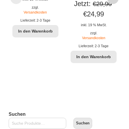
Jetzt:
€
29,90
zzgl.
Ursprünglicher
Aktuelle
€
24,99
Versandkosten
Lieferzeit:
2-3 Tage
Preis
Preis
inkl. 19 % MwSt.
In den Warenkorb
war:
ist:
zzgl.
Versandkosten
€29,90
€24,99.
Lieferzeit:
2-3 Tage
In den Warenkorb
Suchen
Suchen