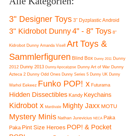
Alle Kategorien:
3" Designer Toys
3" Dyzplastic Android
4" - 8" Toys
3" Kidrobot Dunny
8"
Art Toys &
Kidrobot Dunny
Amanda Visell
Sammlerfiguren
Blind Box
Dunny
Dunny 2011
2012
Dunny 2013
Dunny Art of War
Dunny
Dunny Apocalypse
Azteca 2
Dunny Odd Ones
Dunny UK
Dunny
Dunny Series 5
Funko POP! x
Eekeez
Futurama
Warhol
Hidden Dissectibles
Keychains
Kandy
Kidrobot x
Mighty Jaxx
MOTU
Mardivale
Mystery Minis
Paka
Nathan Jurevicius
NECA
POP! & Pocket
Pint Size Heroes
Paka