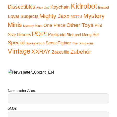
Kidrobot
Dissectibles
Keychain
limited
Huck Gee
Mystery
Mighty Jaxx
Loyal Subjects
MOTU
Minis
Other Toys
One Piece
Pint
Mystery Minis
POP!
Size Heroes
Postkarte
Set
Rick and Morty
Special
Street Fighter
Spongebob
The Simpsons
Vintage
XXRAY
Zubehör
Zozoville
Name oder Alias
eMail