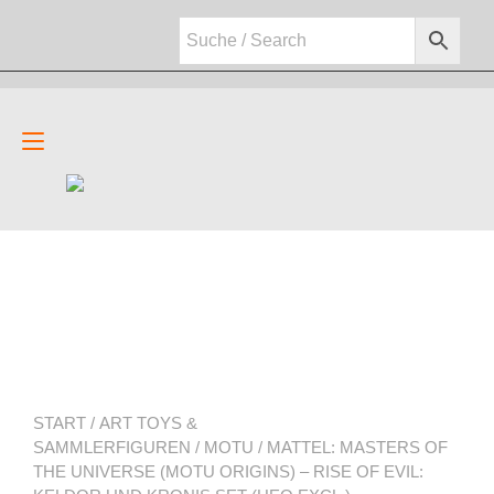
Zum
Inhalt
springen
Navigation
umschalten
START
/
ART TOYS &
SAMMLERFIGUREN
/
MOTU
/ MATTEL: MASTERS OF
THE UNIVERSE (MOTU ORIGINS) – RISE OF EVIL: