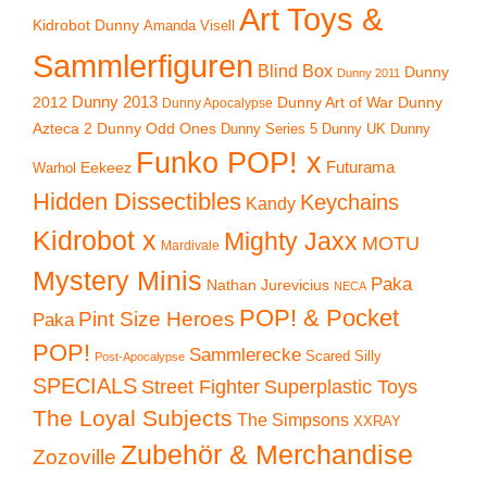
Art Toys &
Kidrobot Dunny
Amanda Visell
Sammlerfiguren
Blind Box
Dunny
Dunny 2011
2012
Dunny 2013
Dunny Art of War
Dunny
Dunny Apocalypse
Azteca 2
Dunny Odd Ones
Dunny UK
Dunny
Dunny Series 5
Funko POP! x
Eekeez
Futurama
Warhol
Hidden Dissectibles
Keychains
Kandy
Kidrobot x
Mighty Jaxx
MOTU
Mardivale
Mystery Minis
Paka
Nathan Jurevicius
NECA
POP! & Pocket
Pint Size Heroes
Paka
POP!
Sammlerecke
Scared Silly
Post-Apocalypse
SPECIALS
Superplastic Toys
Street Fighter
The Loyal Subjects
The Simpsons
XXRAY
Zubehör & Merchandise
Zozoville