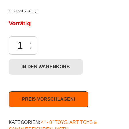
Lieferzeit:
2-3 Tage
Vorrätig
Mattel: Masters of the Universe (MOTU Origins) - Rise of Evil: Keldor
IN DEN WARENKORB
PREIS VORSCHLAGEN!
KATEGORIEN:
4" - 8" TOYS
,
ART TOYS &