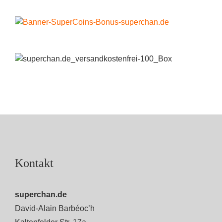
Kontakt
superchan.de
David-Alain Barbéoc’h