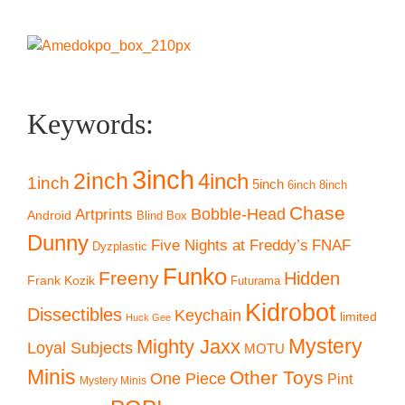
Keywords:
3inch
2inch
4inch
1inch
5inch
6inch
8inch
Chase
Artprints
Bobble-Head
Android
Blind Box
Dunny
Five Nights at Freddy’s
FNAF
Dyzplastic
Funko
Freeny
Hidden
Frank Kozik
Futurama
Kidrobot
Dissectibles
Keychain
limited
Huck Gee
Mystery
Mighty Jaxx
Loyal Subjects
MOTU
Minis
Other Toys
One Piece
Pint
Mystery Minis