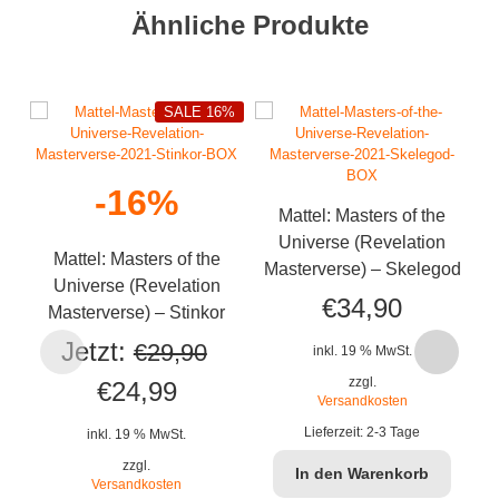
Ähnliche Produkte
SALE 16%
-16%
Mattel: Masters of the
U
Universe (Revelation
Mattel: Masters of the
Masterverse) – Skelegod
Universe (Revelation
€
34,90
Masterverse) – Stinkor
Jetzt:
€
29,90
inkl. 19 % MwSt.
zzgl.
Ursprünglicher
Aktueller
€
24,99
Versandkosten
Preis
Preis
Lieferzeit:
2-3 Tage
inkl. 19 % MwSt.
war:
ist:
zzgl.
In den Warenkorb
Versandkosten