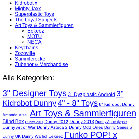
Kidrobot x
Mighty Jaxx
Superplastic Toys
The Loyal Subjects
Art Toys & Sammlerfiguren
Eekeez
MOTU
NECA
Keychains
Zozoville
Sammlerecke
Zubehör & Merchandise
Alle Kategorien:
3" Designer Toys
3"
3" Dyzplastic Android
4" - 8" Toys
Kidrobot Dunny
8" Kidrobot Dunny
Art Toys & Sammlerfiguren
Amanda Visell
Blind Box
Dunny 2012
Dunny 2013
Dunny Apocalypse
Dunny 2011
Dunny Art of War
Dunny Azteca 2
Dunny Odd Ones
Dunny Series 5
Funko POP! x
Eekeez
Dunny UK
Dunny Warhol