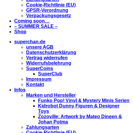
Cookie-Richtlinie (EU)
GPSR-Verordnung
Verpackungsgesetz
Coming soon…
– SUMMER SALE –
Shop
superchan.de
unsere AGB
Datenschutzerklärung
Vertrag widerrufen
Widerrufsbelehrung
SuperCoins
SuperClub
Impressum
Kontakt
Infos
Marken und Hersteller
Funko Pop! Vinyl & Mystery Minis Serien
Kidrobot Dunny Figuren & Designer
Toys
Zozoville: Artwork by Mateo Dineen &
Johan Potma
Zahlungsarten
Cookie-Richtlinie (EU)