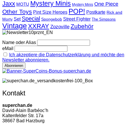
Mystery Minis
Jaxx
One Piece
MOTU
Mystery Minis
POP!
Other Toys
Pint Size Heroes
Postkarte
Rick and
Special
Street Fighter
Set
Morty
Spongebob
The Simpsons
Vintage
XXRAY
Zubehör
Zozoville
Name oder Alias
eMail
Ich akzeptiere die Datenschutzerklärung und möchte den
Newsletter abonnieren.
Kontakt
superchan.de
David-Alain Barbéoc’h
Kaltenfelder Str. 17a
38667 Bad Harzburg