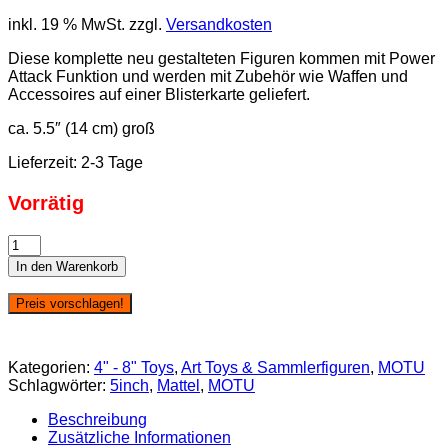
inkl. 19 % MwSt.
zzgl.
Versandkosten
Diese komplette neu gestalteten Figuren kommen mit Power
Attack Funktion und werden mit Zubehör wie Waffen und
Accessoires auf einer Blisterkarte geliefert.
ca. 5.5″ (14 cm) groß
Lieferzeit:
2-3 Tage
Vorrätig
Mattel:
He-
In den Warenkorb
Man
and
Preis vorschlagen!
the
Masters
of
Kategorien:
4" - 8" Toys
,
Art Toys & Sammlerfiguren
,
MOTU
the
Schlagwörter:
5inch
,
Mattel
,
MOTU
Universe
-
Beschreibung
Skeletor
Zusätzliche Informationen
Menge