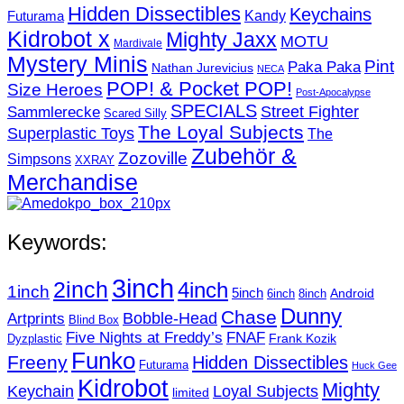
Hidden Dissectibles
Keychains
Kandy
Futurama
Kidrobot x
Mighty Jaxx
MOTU
Mardivale
Mystery Minis
Pint
Paka Paka
Nathan Jurevicius
NECA
POP! & Pocket POP!
Size Heroes
Post-Apocalypse
SPECIALS
Sammlerecke
Street Fighter
Scared Silly
The Loyal Subjects
Superplastic Toys
The
Zubehör &
Zozoville
Simpsons
XXRAY
Merchandise
Keywords:
3inch
2inch
4inch
1inch
5inch
Android
6inch
8inch
Dunny
Chase
Artprints
Bobble-Head
Blind Box
Five Nights at Freddy’s
FNAF
Frank Kozik
Dyzplastic
Funko
Freeny
Hidden Dissectibles
Futurama
Huck Gee
Kidrobot
Mighty
Loyal Subjects
Keychain
limited