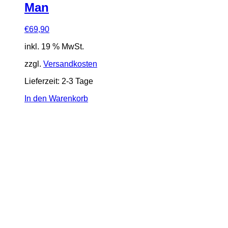
Man
€
69,90
inkl. 19 % MwSt.
zzgl.
Versandkosten
Lieferzeit:
2-3 Tage
In den Warenkorb
SALE 16%
SALE 12%
SALE 16%
SALE 16%
Mattel: Masters of the Universe
(MOTU Origins) – Lords of
Power: Mer-Man