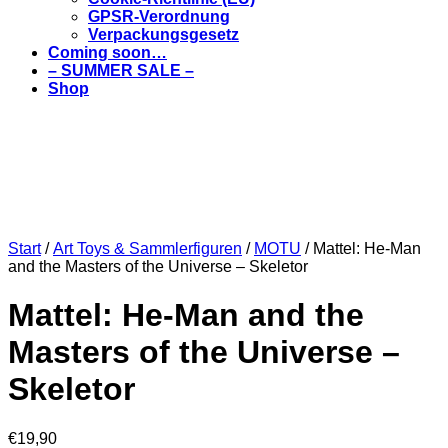
GPSR-Verordnung
Verpackungsgesetz
Coming soon…
– SUMMER SALE –
Shop
Start
/
Art Toys & Sammlerfiguren
/
MOTU
/ Mattel: He-Man
and the Masters of the Universe – Skeletor
Mattel: He-Man and the
Masters of the Universe –
Skeletor
€
19,90