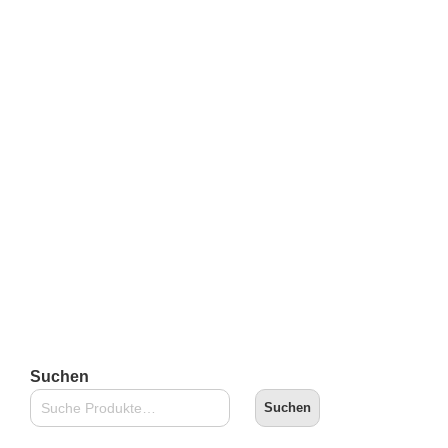
Mighty Jaxx Kandy Sanrio Characters: Jason Freeny
Collection Series 2 (Choco Edition) – Bad badtz-maru
€
16,90
inkl. 19 % MwSt.
zzgl.
Versandkosten
Lieferzeit:
2-3 Tage
In den Warenkorb
Suchen
Suchen