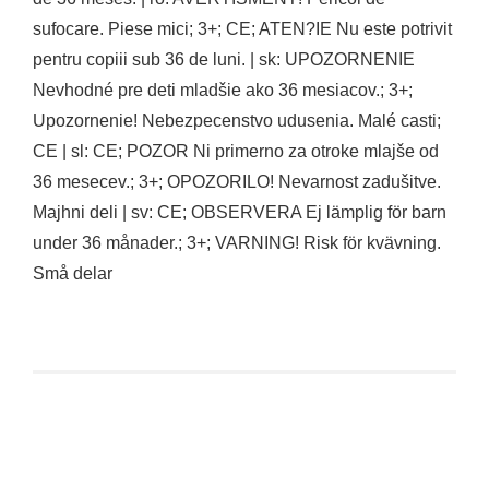
sufocare. Piese mici; 3+; CE; ATEN?IE Nu este potrivit
pentru copiii sub 36 de luni. | sk: UPOZORNENIE
Nevhodné pre deti mladšie ako 36 mesiacov.; 3+;
Upozornenie! Nebezpecenstvo udusenia. Malé casti;
CE | sl: CE; POZOR Ni primerno za otroke mlajše od
36 mesecev.; 3+; OPOZORILO! Nevarnost zadušitve.
Majhni deli | sv: CE; OBSERVERA Ej lämplig för barn
under 36 månader.; 3+; VARNING! Risk för kvävning.
Små delar