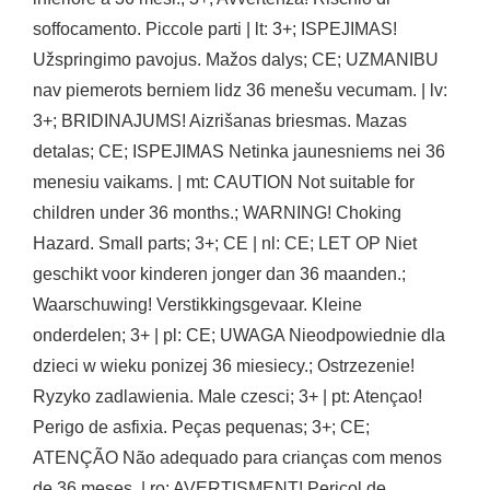
soffocamento. Piccole parti | lt: 3+; ISPEJIMAS!
Užspringimo pavojus. Mažos dalys; CE; UZMANIBU
nav piemerots berniem lidz 36 menešu vecumam. | lv:
3+; BRIDINAJUMS! Aizrišanas briesmas. Mazas
detalas; CE; ISPEJIMAS Netinka jaunesniems nei 36
menesiu vaikams. | mt: CAUTION Not suitable for
children under 36 months.; WARNING! Choking
Hazard. Small parts; 3+; CE | nl: CE; LET OP Niet
geschikt voor kinderen jonger dan 36 maanden.;
Waarschuwing! Verstikkingsgevaar. Kleine
onderdelen; 3+ | pl: CE; UWAGA Nieodpowiednie dla
dzieci w wieku ponizej 36 miesiecy.; Ostrzezenie!
Ryzyko zadlawienia. Male czesci; 3+ | pt: Atençao!
Perigo de asfixia. Peças pequenas; 3+; CE;
ATENÇÃO Não adequado para crianças com menos
de 36 meses. | ro: AVERTISMENT! Pericol de