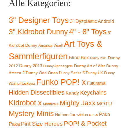
Alle Kategorien:
3" Designer Toys
3" Dyzplastic Android
4" - 8" Toys
3" Kidrobot Dunny
8"
Art Toys &
Kidrobot Dunny
Amanda Visell
Sammlerfiguren
Blind Box
Dunny
Dunny 2011
2012
Dunny 2013
Dunny Art of War
Dunny
Dunny Apocalypse
Azteca 2
Dunny Odd Ones
Dunny UK
Dunny
Dunny Series 5
Funko POP! x
Eekeez
Futurama
Warhol
Hidden Dissectibles
Keychains
Kandy
Kidrobot x
Mighty Jaxx
MOTU
Mardivale
Mystery Minis
Paka
Nathan Jurevicius
NECA
POP! & Pocket
Pint Size Heroes
Paka