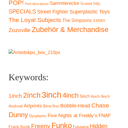
POP!
Sammlerecke
Scared Silly
Post-Apocalypse
SPECIALS
Superplastic Toys
Street Fighter
The Loyal Subjects
The Simpsons
XXRAY
Zubehör & Merchandise
Zozoville
Keywords:
3inch
2inch
4inch
1inch
5inch
6inch
8inch
Chase
Artprints
Bobble-Head
Android
Blind Box
Dunny
Five Nights at Freddy’s
FNAF
Dyzplastic
Funko
Freeny
Hidden
Frank Kozik
Futurama