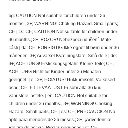
bg: CAUTION Not suitable for children under 36
months.; 3+; WARNING! Choking Hazard. Small parts;
CE | cs: CE; CAUTION Not suitable for children under
36 months.; 3+; POZOR! Nebezpecí udušení. Malé
cásti | da: CE; FORSIGTIG Ikke egnet til børn under 36
måneder.; 3+; Advarsel Kvælningsfare. Små dele | de:
3+; ACHTUNG! Erstickungsgefahr. Kleine Teile; CE;
ACHTUNG Nicht für Kinder unter 36 Monaten
geeignet. | el: 3+; HOIATUS! Hukkumisoht. Väikesed
osad; CE; ETTEVAATUST Ei sobi alla 36 kuu
vanustele lastele. | en: CAUTION Not suitable for
children under 36 months.; 3+; WARNING! Choking
Hazard. Small parts; CE | es: CE; PRECAUCIÓN No
apto para menores de 36 meses.; 3+; ¡Advertencia!
Peligro de asfixia. Piezas pequeñas | et: CE;