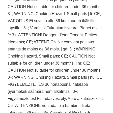
CAUTION Not suitable for children under 36 months.;
3+; WARNING! Choking Hazard. Small parts | fi: CE;
VAROITUS Ei sovellu alle 36 kuukauden ikäisille
lapsille.; 3+; Varoitus! Tukehtumisvaara. Pienet osat |
fr: 3+; ATTENTION! Dangeri d’étouffement. Petites
éléments; CE; ATTENTION Ne convient pas aux
enfants de moins de 36 mois. | ga: 3+; WARNING!
Choking Hazard. Small parts; CE; CAUTION Not
suitable for children under 36 months. | hr: CE;
CAUTION Not suitable for children under 36 months.;
3+; WARNING! Choking Hazard. Small parts | hu: CE;
FIGYELMEZTETÉS 36 hónaposnál fiatalabb
gyermekek számára nem alkalmas.; 3+;
Figyelmeztetés! Fulladásveszély. Apró alkatrészek | it:
CE; ATTENZIONE non adatto a bambini di età
inferiore a 36 mesi.; 3+; Avvertenza! Rischio di