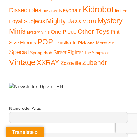
Kidrobot
Dissectibles
Keychain
limited
Huck Gee
Mystery
Mighty Jaxx
Loyal Subjects
MOTU
Minis
Other Toys
One Piece
Pint
Mystery Minis
POP!
Size Heroes
Postkarte
Set
Rick and Morty
Special
Street Fighter
Spongebob
The Simpsons
Vintage
XXRAY
Zubehör
Zozoville
Name oder Alias
eMail
Translate »