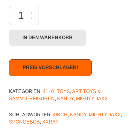
Mighty Jaxx Kandy x Spongebob SquarePants (Soda Ed.) - SpongeBo
IN DEN WARENKORB
PREIS VORSCHLAGEN!
KATEGORIEN:
4" - 8" TOYS
,
ART TOYS &
SAMMLERFIGUREN
,
KANDY
,
MIGHTY JAXX
SCHLAGWÖRTER:
4INCH
,
KANDY
,
MIGHTY JAXX
,
SPONGEBOB
,
XXRAY