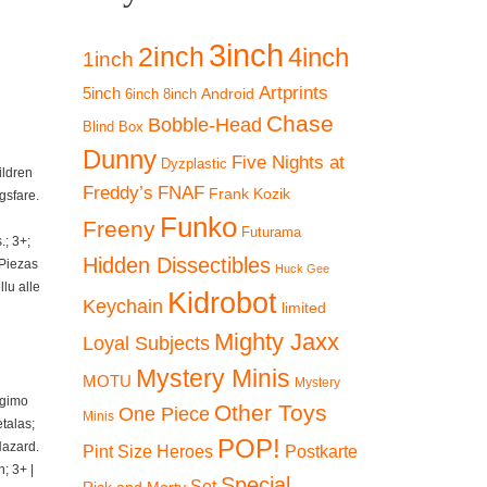
3inch
2inch
4inch
1inch
Artprints
5inch
Android
6inch
8inch
Chase
Bobble-Head
Blind Box
Dunny
Five Nights at
Dyzplastic
ildren
Freddy’s
FNAF
Frank Kozik
gsfare.
Funko
Freeny
Futurama
; 3+;
Hidden Dissectibles
 Piezas
Huck Gee
lu alle
Kidrobot
Keychain
limited
Mighty Jaxx
Loyal Subjects
Mystery Minis
MOTU
Mystery
ngimo
Other Toys
One Piece
Minis
talas;
POP!
Hazard.
Pint Size Heroes
Postkarte
; 3+ |
Special
Set