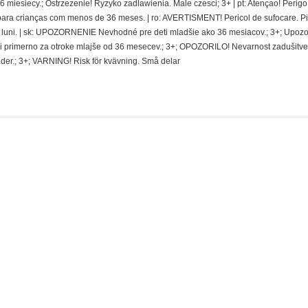
miesiecy.; Ostrzezenie! Ryzyko zadlawienia. Male czesci; 3+ | pt: Atençao! Perigo
ra crianças com menos de 36 meses. | ro: AVERTISMENT! Pericol de sufocare. P
 de luni. | sk: UPOZORNENIE Nevhodné pre deti mladšie ako 36 mesiacov.; 3+; Upoz
i primerno za otroke mlajše od 36 mesecev.; 3+; OPOZORILO! Nevarnost zadušitve
der.; 3+; VARNING! Risk för kvävning. Små delar
y x Minions: Emonions Series – Sad Carl
€
16,90
inkl. 19 % MwSt.