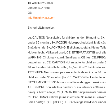
15 Westferry Circus
London E14 4Hd
GB
info@mightyjaxx.com
Sicherheitshinweise:
bg: CAUTION Not suitable for children under 36 months.; 3+
under 36 months.; 3+; POZOR! Nebezpecí udušení. Malé cásti
Små dele | de: 3+; ACHTUNG! Erstickungsgefahr. Kleine Teil
Hukkumisoht. Väikesed osad; CE; ETTEVAATUST Ei sobi alla 36
WARNING! Choking Hazard. Small parts; CE | es: CE; PRECAU
pequeñas | et: CE; CAUTION Not suitable for children under 
36 kuukauden ikäisille lapsille.; 3+; Varoitus! Tukehtumisvaa
ATTENTION Ne convient pas aux enfants de moins de 36 mois
children under 36 months. | hr: CE; CAUTION Not suitable fo
FIGYELMEZTETÉS 36 hónaposnál fiatalabb gyermekek számára 
ATTENZIONE non adatto a bambini di età inferiore a 36 mesi.;
pavojus. Mažos dalys; CE; UZMANIBU nav piemerots berniem
CE; ISPEJIMAS Netinka jaunesniems nei 36 menesiu vaikams
Small parts; 3+; CE | nl: CE; LET OP Niet geschikt voor kin