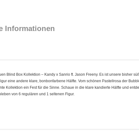
e Informationen
uen Blind Box Kollektion – Kandy x Sanrio ft. Jason Freeny. Es ist unsere bisher sü
e Figur eine andere klare, bonbonfarbene Hälfte. Vom schönen Pastellrosa der Bubb
e Kollektion ein Fest für die Sinne. Schaue in die klare kandierte Hälfte und entd
leben von 6 regulären und 1 seltenen Figur.