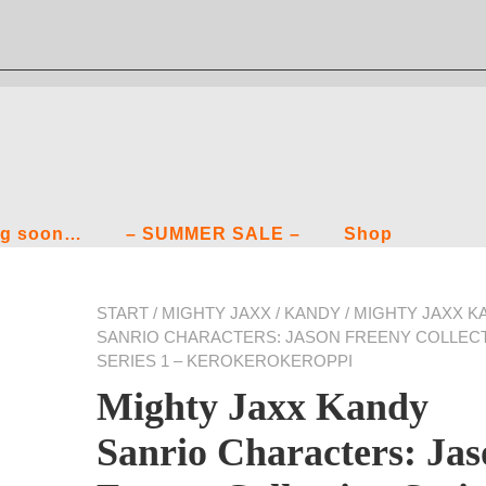
g soon…
– SUMMER SALE –
Shop
START
/
MIGHTY JAXX
/
KANDY
/ MIGHTY JAXX K
SANRIO CHARACTERS: JASON FREENY COLLEC
SERIES 1 – KEROKEROKEROPPI
Mighty Jaxx Kandy
Sanrio Characters: Ja