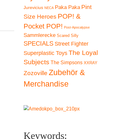
Pint
Paka Paka
Jurevicius
NECA
POP! &
Size Heroes
Pocket POP!
Post-Apocalypse
Sammlerecke
Scared Silly
SPECIALS
Street Fighter
The Loyal
Superplastic Toys
Subjects
The Simpsons
XXRAY
Zubehör &
Zozoville
Merchandise
Keywords: