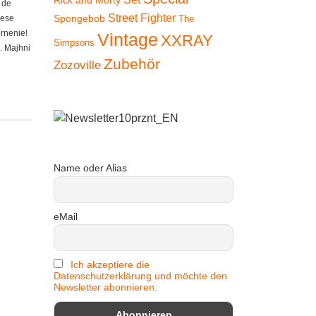
Rick and Morty
 de
Street Fighter
Spongebob
iese
The
ornenie!
Vintage
XXRAY
Simpsons
. Majhni
Zubehör
Zozoville
Name oder Alias
eMail
Ich akzeptiere die
Datenschutzerklärung und möchte den
Newsletter abonnieren.