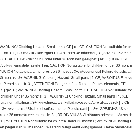
; WARNING! Choking Hazard. Small parts; CE | cs: CE; CAUTION Not suitable for ch
 | da: CE; FORSIGTIG Ikke egnet til børn under 36 måneder.; 3+; Advarsel Kvælnin
e; CE; ACHTUNG Nicht für Kinder unter 36 Monaten geeignet. | el: 3+; HOIATUS!
 kuu vanustele lastele. | en: CAUTION Not suitable for children under 36 months.
CIÓN No apto para menores de 36 meses.; 3+; ¡Advertencia! Peligro de asfixia.
36 months.; 3+; WARNING! Choking Hazard. Small parts | fi: CE; VAROITUS Ei sovel
ra. Pienet osat | fr: 3+; ATTENTION! Dangeri d’étouffement. Petites éléments; CE;
. | ga: 3+; WARNING! Choking Hazard. Small parts; CE; CAUTION Not suitable for
r children under 36 months.; 3+; WARNING! Choking Hazard. Small parts | hu: CE;
nem alkalmas.; 3+; Figyelmeztetés! Fulladásveszély. Apró alkatrészek | it: CE;
 3+; Avvertenza! Rischio di soffocamento. Piccole parti | lt: 3+; ISPEJIMAS! Užspri
 lidz 36 menešu vecumam. | lv: 3+; BRIDINAJUMS! Aizrišanas briesmas. Mazas de
. | mt: CAUTION Not suitable for children under 36 months.; WARNING! Choking 
deren jonger dan 36 maanden.; Waarschuwing! Verstikkingsgevaar. Kleine onderdelen