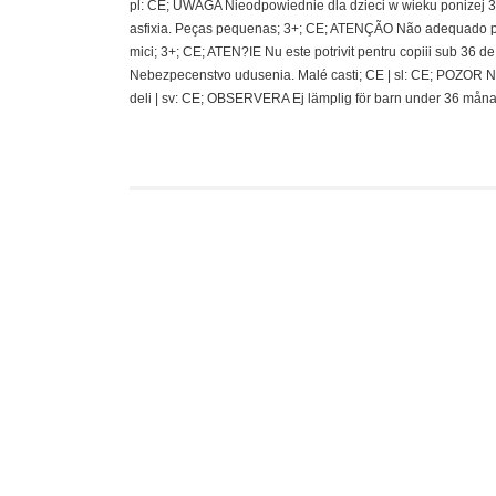
pl: CE; UWAGA Nieodpowiednie dla dzieci w wieku ponizej 36 
asfixia. Peças pequenas; 3+; CE; ATENÇÃO Não adequado pa
mici; 3+; CE; ATEN?IE Nu este potrivit pentru copiii sub 36
Nebezpecenstvo udusenia. Malé casti; CE | sl: CE; POZOR N
deli | sv: CE; OBSERVERA Ej lämplig för barn under 36 måna
Mighty Jaxx Kand