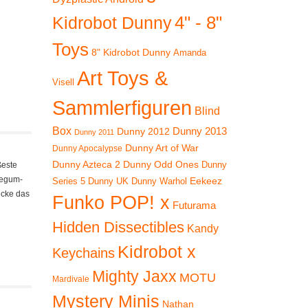
4" - 8"
Kidrobot Dunny
Toys
8" Kidrobot Dunny
Amanda
Art Toys &
Visell
Sammlerfiguren
Blind
Box
Dunny 2012
Dunny 2013
Dunny 2011
Dunny Art of War
Dunny Apocalypse
Dunny Azteca 2
Dunny Odd Ones
Dunny
ßeste
legum-
Eekeez
Dunny UK
Dunny Warhol
Series 5
ecke das
Funko POP! x
Futurama
Hidden Dissectibles
Kandy
Kidrobot x
Keychains
Mighty Jaxx
MOTU
Mardivale
Mystery Minis
Nathan