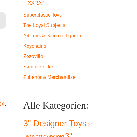
XXRAY
Superplastic Toys
y Collection Series 1 - Kerokerokeroppi Menge
The Loyal Subjects
Art Toys & Sammlerfiguren
Keychains
Zozoville
Sammlerecke
Zubehör & Merchandise
Alle Kategorien:
XX
,
3" Designer Toys
3"
3"
Dyzplastic Android