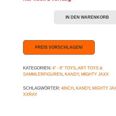
IN DEN WARENKORB
Mighty Jaxx Kandy Sanrio Characters: Jason Freen
PREIS VORSCHLAGEN!
KATEGORIEN:
4" - 8" TOYS
,
ART TOYS &
SAMMLERFIGUREN
,
KANDY
,
MIGHTY JAXX
SCHLAGWÖRTER:
4INCH
,
KANDY
,
MIGHTY JA
XXRAY