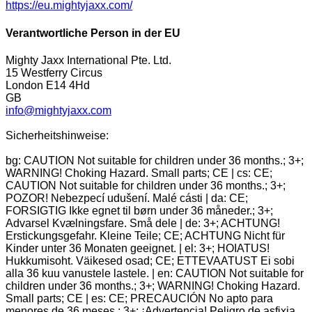
https://eu.mightyjaxx.com/
Verantwortliche Person in der EU
Mighty Jaxx International Pte. Ltd.
15 Westferry Circus
London E14 4Hd
GB
info@mightyjaxx.com
Sicherheitshinweise:
bg: CAUTION Not suitable for children under 36 months.; 3+;
WARNING! Choking Hazard. Small parts; CE | cs: CE;
CAUTION Not suitable for children under 36 months.; 3+;
POZOR! Nebezpecí udušení. Malé cásti | da: CE;
FORSIGTIG Ikke egnet til børn under 36 måneder.; 3+;
Advarsel Kvælningsfare. Små dele | de: 3+; ACHTUNG!
Erstickungsgefahr. Kleine Teile; CE; ACHTUNG Nicht für
Kinder unter 36 Monaten geeignet. | el: 3+; HOIATUS!
Hukkumisoht. Väikesed osad; CE; ETTEVAATUST Ei sobi
alla 36 kuu vanustele lastele. | en: CAUTION Not suitable for
children under 36 months.; 3+; WARNING! Choking Hazard.
Small parts; CE | es: CE; PRECAUCIÓN No apto para
menores de 36 meses.; 3+; ¡Advertencia! Peligro de asfixia.