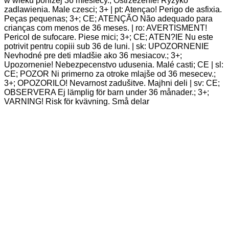
w wieku ponizej 36 miesiecy.; Ostrzezenie! Ryzyko
zadlawienia. Male czesci; 3+ | pt: Atençao! Perigo de asfixia.
Peças pequenas; 3+; CE; ATENÇÃO Não adequado para
crianças com menos de 36 meses. | ro: AVERTISMENT!
Pericol de sufocare. Piese mici; 3+; CE; ATEN?IE Nu este
potrivit pentru copiii sub 36 de luni. | sk: UPOZORNENIE
Nevhodné pre deti mladšie ako 36 mesiacov.; 3+;
Upozornenie! Nebezpecenstvo udusenia. Malé casti; CE | sl:
CE; POZOR Ni primerno za otroke mlajše od 36 mesecev.;
3+; OPOZORILO! Nevarnost zadušitve. Majhni deli | sv: CE;
OBSERVERA Ej lämplig för barn under 36 månader.; 3+;
VARNING! Risk för kvävning. Små delar
Mighty Jaxx Kandy x Minions:
Emonions Series – Sad Carl