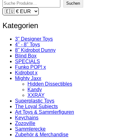
Suchen
Kategorien
3" Designer Toys
4" - 8" Toys
8" Kidrobot Dunny
Blind Box
SPECIALS
Funko POP! x
Kidrobot x
Mighty Jaxx
Hidden Dissectibles
Kandy
XXRAY
Superplastic Toys
The Loyal Subjects
Art Toys & Sammlerfiguren
Keychains
Zozoville
Sammlerecke
Zubehör & Merchandise