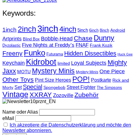
Keywords:
3inch
2inch
4inch
1inch
5inch
Android
6inch
8inch
Dunny
Chase
Artprints
Bobble-Head
Blind Box
Five Nights at Freddy’s
FNAF
Frank Kozik
Dyzplastic
Funko
Freeny
Hidden Dissectibles
Futurama
Huck Gee
Kidrobot
Mighty
Loyal Subjects
Keychain
limited
Mystery Minis
Jaxx
One Piece
MOTU
Mystery Minis
POP!
Other Toys
Pint Size Heroes
Postkarte
Rick and
Special
Street Fighter
Set
Morty
Spongebob
The Simpsons
Vintage
XXRAY
Zubehör
Zozoville
Name oder Alias
eMail
Ich akzeptiere die Datenschutzerklärung und möchte den
Newsletter abonnieren.