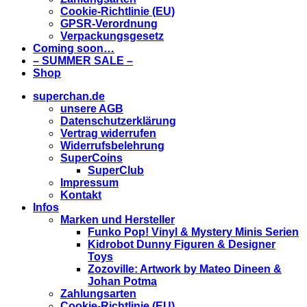
Cookie-Richtlinie (EU)
GPSR-Verordnung
Verpackungsgesetz
Coming soon…
– SUMMER SALE –
Shop
superchan.de
unsere AGB
Datenschutzerklärung
Vertrag widerrufen
Widerrufsbelehrung
SuperCoins
SuperClub
Impressum
Kontakt
Infos
Marken und Hersteller
Funko Pop! Vinyl & Mystery Minis Serien
Kidrobot Dunny Figuren & Designer
Toys
Zozoville: Artwork by Mateo Dineen &
Johan Potma
Zahlungsarten
Cookie-Richtlinie (EU)