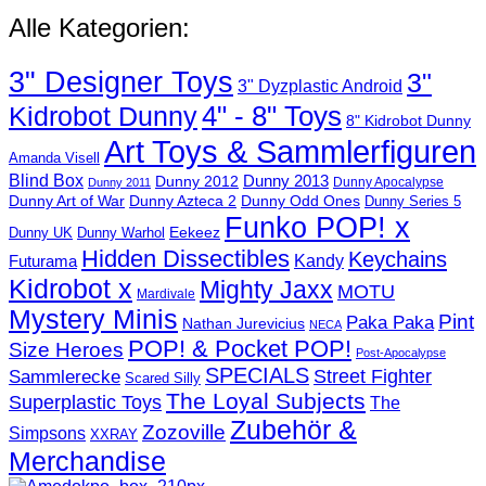
Alle Kategorien:
3" Designer Toys
3"
3" Dyzplastic Android
4" - 8" Toys
Kidrobot Dunny
8" Kidrobot Dunny
Art Toys & Sammlerfiguren
Amanda Visell
Blind Box
Dunny 2012
Dunny 2013
Dunny Apocalypse
Dunny 2011
Dunny Art of War
Dunny Azteca 2
Dunny Odd Ones
Dunny Series 5
Funko POP! x
Eekeez
Dunny UK
Dunny Warhol
Hidden Dissectibles
Keychains
Kandy
Futurama
Kidrobot x
Mighty Jaxx
MOTU
Mardivale
Mystery Minis
Pint
Paka Paka
Nathan Jurevicius
NECA
POP! & Pocket POP!
Size Heroes
Post-Apocalypse
SPECIALS
Sammlerecke
Street Fighter
Scared Silly
The Loyal Subjects
Superplastic Toys
The
Zubehör &
Zozoville
Simpsons
XXRAY
Merchandise