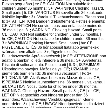
Piezas pequeñas | et: CE; CAUTION Not suitable for
children under 36 months.; 3+; WARNING! Choking Hazard.
Small parts | fi: CE; VAROITUS Ei sovellu alle 36 kuukauden
ikäisille lapsille.; 3+; Varoitus! Tukehtumisvaara. Pienet osat |
fr: 3+; ATTENTION! Dangeri d’étouffement. Petites éléments;
CE; ATTENTION Ne convient pas aux enfants de moins de
36 mois. | ga: 3+; WARNING! Choking Hazard. Small parts;
CE; CAUTION Not suitable for children under 36 months. |
hr: CE; CAUTION Not suitable for children under 36 months.;
3+; WARNING! Choking Hazard. Small parts | hu: CE;
FIGYELMEZTETÉS 36 hónaposnál fiatalabb gyermekek
számára nem alkalmas.; 3+; Figyelmeztetés!
Fulladásveszély. Apró alkatrészek | it: CE; ATTENZIONE non
adatto a bambini di età inferiore a 36 mesi.; 3+; Avvertenza!
Rischio di soffocamento. Piccole parti | lt: 3+; ISPEJIMAS!
Užspringimo pavojus. Mažos dalys; CE; UZMANIBU nav
piemerots berniem lidz 36 menešu vecumam. | lv: 3+;
BRIDINAJUMS! Aizrišanas briesmas. Mazas detalas; CE;
ISPEJIMAS Netinka jaunesniems nei 36 menesiu vaikams. |
mt: CAUTION Not suitable for children under 36 months.;
WARNING! Choking Hazard. Small parts; 3+; CE | nl: CE;
LET OP Niet geschikt voor kinderen jonger dan 36
maanden.; Waarschuwing! Verstikkingsgevaar. Kleine
onderdelen; 3+ | pl: CE; UWAGA Nieodpowiednie dla dzieci