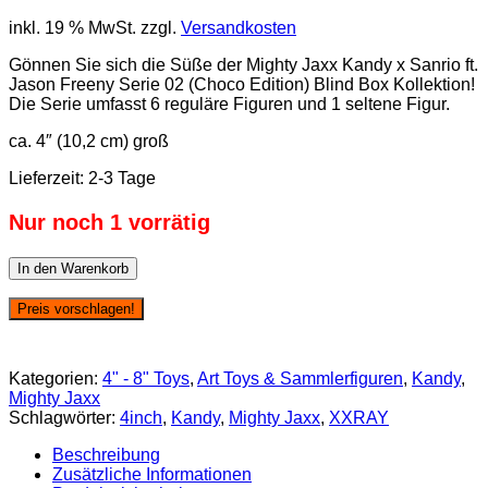
inkl. 19 % MwSt.
zzgl.
Versandkosten
Gönnen Sie sich die Süße der Mighty Jaxx Kandy x Sanrio ft.
Jason Freeny Serie 02 (Choco Edition) Blind Box Kollektion!
Die Serie umfasst 6 reguläre Figuren und 1 seltene Figur.
ca. 4″ (10,2 cm) groß
Lieferzeit:
2-3 Tage
Nur noch 1 vorrätig
Mighty
In den Warenkorb
Jaxx
Kandy
Preis vorschlagen!
Sanrio
Characters:
Jason
Kategorien:
4" - 8" Toys
,
Art Toys & Sammlerfiguren
,
Kandy
,
Freeny
Mighty Jaxx
Collection
Schlagwörter:
4inch
,
Kandy
,
Mighty Jaxx
,
XXRAY
Series
2
Beschreibung
(Choco
Zusätzliche Informationen
Edition)