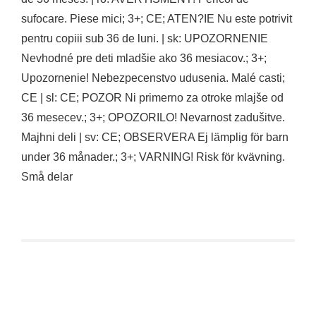
sufocare. Piese mici; 3+; CE; ATEN?IE Nu este potrivit
pentru copiii sub 36 de luni. | sk: UPOZORNENIE
Nevhodné pre deti mladšie ako 36 mesiacov.; 3+;
Upozornenie! Nebezpecenstvo udusenia. Malé casti;
CE | sl: CE; POZOR Ni primerno za otroke mlajše od
36 mesecev.; 3+; OPOZORILO! Nevarnost zadušitve.
Majhni deli | sv: CE; OBSERVERA Ej lämplig för barn
under 36 månader.; 3+; VARNING! Risk för kvävning.
Små delar