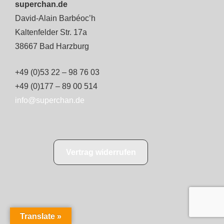
superchan.de
David-Alain Barbéoc’h
Kaltenfelder Str. 17a
38667 Bad Harzburg
+49 (0)53 22 – 98 76 03
+49 (0)177 – 89 00 514
info@superchan.de
Vertrag widerrufen
Translate »