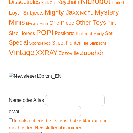
Kidrobot
Dissectibles
Keychain
limited
Huck Gee
Mystery
Mighty Jaxx
Loyal Subjects
MOTU
Minis
Other Toys
One Piece
Pint
Mystery Minis
POP!
Size Heroes
Postkarte
Set
Rick and Morty
Special
Street Fighter
Spongebob
The Simpsons
Vintage
XXRAY
Zubehör
Zozoville
Name oder Alias
eMail
Ich akzeptiere die Datenschutzerklärung und
möchte den Newsletter abonnieren.