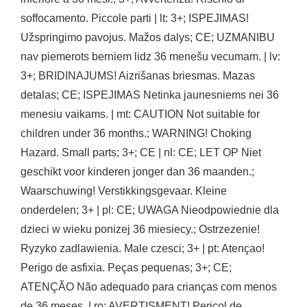
soffocamento. Piccole parti | lt: 3+; ISPEJIMAS!
Užspringimo pavojus. Mažos dalys; CE; UZMANIBU
nav piemerots berniem lidz 36 menešu vecumam. | lv:
3+; BRIDINAJUMS! Aizrišanas briesmas. Mazas
detalas; CE; ISPEJIMAS Netinka jaunesniems nei 36
menesiu vaikams. | mt: CAUTION Not suitable for
children under 36 months.; WARNING! Choking
Hazard. Small parts; 3+; CE | nl: CE; LET OP Niet
geschikt voor kinderen jonger dan 36 maanden.;
Waarschuwing! Verstikkingsgevaar. Kleine
onderdelen; 3+ | pl: CE; UWAGA Nieodpowiednie dla
dzieci w wieku ponizej 36 miesiecy.; Ostrzezenie!
Ryzyko zadlawienia. Male czesci; 3+ | pt: Atençao!
Perigo de asfixia. Peças pequenas; 3+; CE;
ATENÇÃO Não adequado para crianças com menos
de 36 meses. | ro: AVERTISMENT! Pericol de