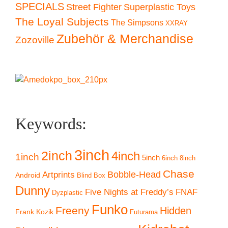
SPECIALS
Superplastic Toys
Street Fighter
The Loyal Subjects
The Simpsons
XXRAY
Zubehör & Merchandise
Zozoville
Keywords:
3inch
2inch
4inch
1inch
5inch
6inch
8inch
Chase
Artprints
Bobble-Head
Android
Blind Box
Dunny
Five Nights at Freddy’s
FNAF
Dyzplastic
Funko
Freeny
Hidden
Frank Kozik
Futurama