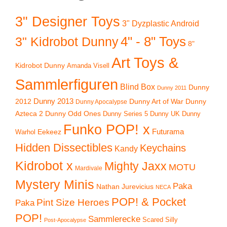
3" Designer Toys
3" Dyzplastic Android
4" - 8" Toys
3" Kidrobot Dunny
8"
Art Toys &
Kidrobot Dunny
Amanda Visell
Sammlerfiguren
Blind Box
Dunny
Dunny 2011
2012
Dunny 2013
Dunny Art of War
Dunny
Dunny Apocalypse
Azteca 2
Dunny Odd Ones
Dunny UK
Dunny
Dunny Series 5
Funko POP! x
Eekeez
Futurama
Warhol
Hidden Dissectibles
Keychains
Kandy
Kidrobot x
Mighty Jaxx
MOTU
Mardivale
Mystery Minis
Paka
Nathan Jurevicius
NECA
POP! & Pocket
Pint Size Heroes
Paka
POP!
Sammlerecke
Scared Silly
Post-Apocalypse