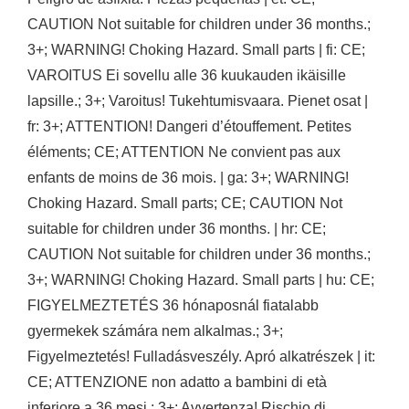
CAUTION Not suitable for children under 36 months.;
3+; WARNING! Choking Hazard. Small parts | fi: CE;
VAROITUS Ei sovellu alle 36 kuukauden ikäisille
lapsille.; 3+; Varoitus! Tukehtumisvaara. Pienet osat |
fr: 3+; ATTENTION! Dangeri d’étouffement. Petites
éléments; CE; ATTENTION Ne convient pas aux
enfants de moins de 36 mois. | ga: 3+; WARNING!
Choking Hazard. Small parts; CE; CAUTION Not
suitable for children under 36 months. | hr: CE;
CAUTION Not suitable for children under 36 months.;
3+; WARNING! Choking Hazard. Small parts | hu: CE;
FIGYELMEZTETÉS 36 hónaposnál fiatalabb
gyermekek számára nem alkalmas.; 3+;
Figyelmeztetés! Fulladásveszély. Apró alkatrészek | it:
CE; ATTENZIONE non adatto a bambini di età
inferiore a 36 mesi.; 3+; Avvertenza! Rischio di