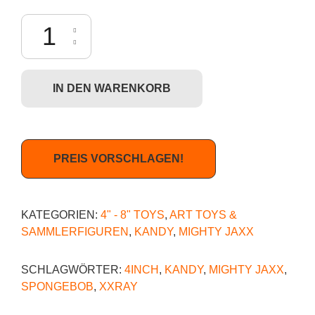
Mighty Jaxx Kandy x Spongebob SquarePants (Soda Ed.) - Mr. Krabs 
IN DEN WARENKORB
PREIS VORSCHLAGEN!
KATEGORIEN:
4" - 8" TOYS
,
ART TOYS &
SAMMLERFIGUREN
,
KANDY
,
MIGHTY JAXX
SCHLAGWÖRTER:
4INCH
,
KANDY
,
MIGHTY JAXX
,
SPONGEBOB
,
XXRAY