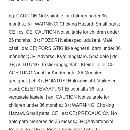
bg: CAUTION Not suitable for children under 36
months.; 3+; WARNING! Choking Hazard. Small parts;
CE | cs: CE; CAUTION Not suitable for children under
36 months.; 3+; POZOR! Nebezpecí udušení. Malé
cásti | da: CE; FORSIGTIG Ikke egnet til børn under 36
måneder.; 3+; Advarsel Kvælningsfare. Små dele | de:
3+; ACHTUNG! Erstickungsgefahr. Kleine Teile; CE;
ACHTUNG Nicht für Kinder unter 36 Monaten
geeignet. | el: 3+; HOIATUS! Hukkumisoht. Väikesed
osad; CE; ETTEVAATUST Ei sobi alla 36 kuu
vanustele lastele. | en: CAUTION Not suitable for
children under 36 months.; 3+; WARNING! Choking
Hazard. Small parts; CE | es: CE; PRECAUCIÓN No
apto para menores de 36 meses.; 3+; ¡Advertencia!
Peligro de asfixia. Piezas pequeñas | et: CE;