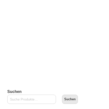
Mighty Jaxx Kandy x Minions: Emonions Series – Sad
Carl
€
16,90
inkl. 19 % MwSt.
zzgl.
Versandkosten
Lieferzeit:
2-3 Tage
In den Warenkorb
Suchen
Suchen