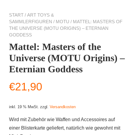
START
/
ART TOYS &
SAMMLERFIGUREN
/
MOTU
/ MATTEL: MASTERS OF
THE UNIVERSE (MOTU ORIGINS) – ETERNIAN
GODDESS
Mattel: Masters of the
Universe (MOTU Origins) –
Eternian Goddess
€
21,90
inkl. 19 % MwSt.
zzgl.
Versandkosten
Wird mit Zubehör wie Waffen und Accessoires auf
einer Blisterkarte geliefert, natürlich wie gewohnt mit