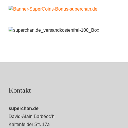
Kontakt
superchan.de
David-Alain Barbéoc’h
Kaltenfelder Str. 17a