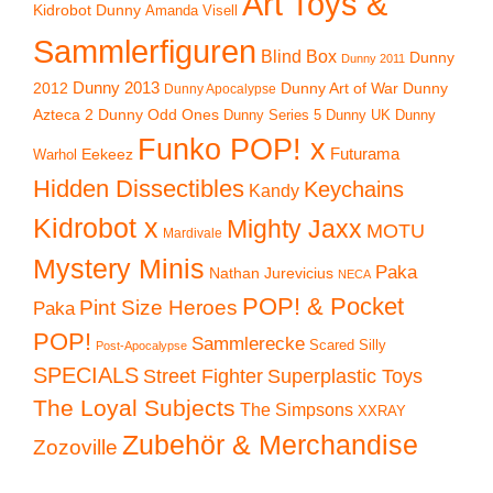
Art Toys &
Kidrobot Dunny
Amanda Visell
Sammlerfiguren
Blind Box
Dunny
Dunny 2011
2012
Dunny 2013
Dunny Art of War
Dunny
Dunny Apocalypse
Azteca 2
Dunny Odd Ones
Dunny UK
Dunny
Dunny Series 5
Funko POP! x
Eekeez
Futurama
Warhol
Hidden Dissectibles
Keychains
Kandy
Kidrobot x
Mighty Jaxx
MOTU
Mardivale
Mystery Minis
Paka
Nathan Jurevicius
NECA
POP! & Pocket
Pint Size Heroes
Paka
POP!
Sammlerecke
Scared Silly
Post-Apocalypse
SPECIALS
Superplastic Toys
Street Fighter
The Loyal Subjects
The Simpsons
XXRAY
Zubehör & Merchandise
Zozoville