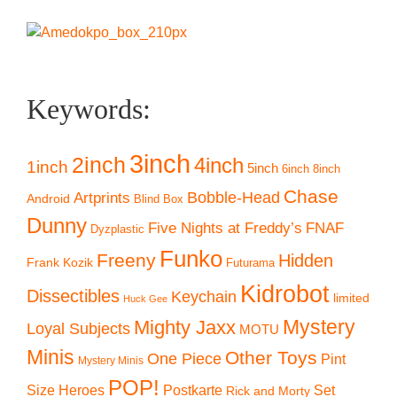
Keywords:
3inch
2inch
4inch
1inch
5inch
6inch
8inch
Chase
Artprints
Bobble-Head
Android
Blind Box
Dunny
Five Nights at Freddy’s
FNAF
Dyzplastic
Funko
Freeny
Hidden
Frank Kozik
Futurama
Kidrobot
Dissectibles
Keychain
limited
Huck Gee
Mystery
Mighty Jaxx
Loyal Subjects
MOTU
Minis
Other Toys
One Piece
Pint
Mystery Minis
POP!
Size Heroes
Postkarte
Set
Rick and Morty