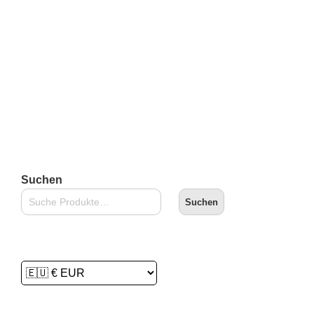
inkl. 19 % MwSt.
zzgl.
Versandkosten
Lieferzeit:
2-3 Tage
In den Warenkorb
Suchen
Suchen