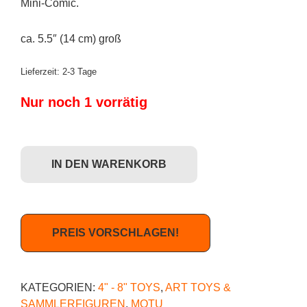
Mini-Comic.
ca. 5.5″ (14 cm) groß
Lieferzeit:
2-3 Tage
Nur noch 1 vorrätig
Mattel: Masters of the Universe (MOTU Origins) - Eternian Goddess Me
IN DEN WARENKORB
PREIS VORSCHLAGEN!
KATEGORIEN:
4" - 8" TOYS
,
ART TOYS &
SAMMLERFIGUREN
,
MOTU