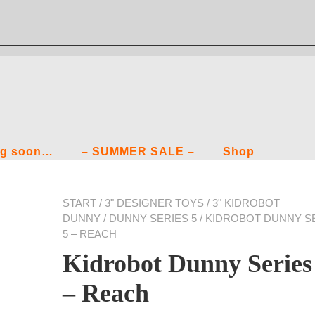
g soon…
– SUMMER SALE –
Shop
START
/
3" DESIGNER TOYS
/
3" KIDROBOT
DUNNY
/
DUNNY SERIES 5
/ KIDROBOT DUNNY S
5 – REACH
Kidrobot Dunny Series
– Reach