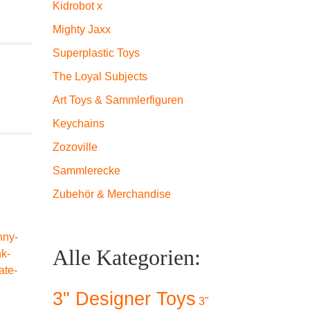
Kidrobot x
Mighty Jaxx
Superplastic Toys
The Loyal Subjects
Art Toys & Sammlerfiguren
Keychains
Zozoville
Sammlerecke
Zubehör & Merchandise
SALE 20%
Alle Kategorien:
Kidrob
3" Designer Toys
-20%
Kidrobot Dunny
Series
3"