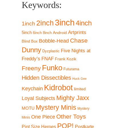
Keywords:
3inch
2inch
4inch
1inch
Artprints
5inch
Android
6inch
8inch
Chase
Bobble-Head
Blind Box
Dunny
Five Nights at
Dyzplastic
Freddy’s
FNAF
Frank Kozik
Funko
Freeny
Futurama
Hidden Dissectibles
Huck Gee
Kidrobot
Keychain
limited
Mighty Jaxx
Loyal Subjects
Mystery Minis
MOTU
Mystery
Other Toys
One Piece
Minis
POP!
Pint Size Heroes
Postkarte