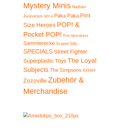
Mystery Minis
Nathan
Pint
Paka Paka
Jurevicius
NECA
POP! &
Size Heroes
Pocket POP!
Post-Apocalypse
Sammlerecke
Scared Silly
SPECIALS
Street Fighter
The Loyal
Superplastic Toys
Subjects
The Simpsons
XXRAY
Zubehör &
Zozoville
Merchandise