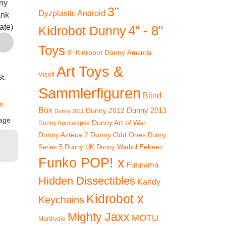
ny
Series 5 – Dirty
€
1
3"
Dyzplastic Android
ank
Donny
Kidrobot Dunny
ate)
4" - 8"
Kidrobot Dunny
inkl. 1
€
16,90
Series 5 – JMGS
Jellymon
zz
Toys
inkl. 19 % MwSt.
8" Kidrobot Dunny
Amanda
Versan
Jetzt:
€
24,90
Art Toys &
zzgl.
Lieferzeit
Visell
Ursprünglicher
Aktueller
t.
€
19,99
Versandkosten
Sammlerfiguren
In
Blind
Preis
Preis
Lieferzeit:
2-3 Tage
inkl. 19 % MwSt.
Ware
n
Box
Dunny 2012
Dunny 2013
Dunny 2011
war:
ist:
In den
zzgl.
age
Dunny Art of War
Dunny Apocalypse
Warenkorb
Versandkosten
€24,90
€19,99.
Dunny Azteca 2
Dunny Odd Ones
Dunny
Lieferzeit:
2-3 Tage
Eekeez
Dunny UK
Dunny Warhol
Series 5
Funko POP! x
In den
Futurama
Warenkorb
Hidden Dissectibles
Kandy
Kidrobot x
Keychains
Mighty Jaxx
MOTU
Mardivale