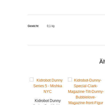
Gewicht
0,1 kg
Ä
Kidrobot Dunny