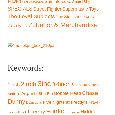
POP!
Sammlerecke
Scared Silly
Post-Apocalypse
SPECIALS
Superplastic Toys
Street Fighter
The Loyal Subjects
The Simpsons
XXRAY
Zubehör & Merchandise
Zozoville
Keywords:
3inch
2inch
4inch
1inch
5inch
6inch
8inch
Chase
Artprints
Bobble-Head
Android
Blind Box
Dunny
Five Nights at Freddy’s
FNAF
Dyzplastic
Funko
Freeny
Hidden
Frank Kozik
Futurama