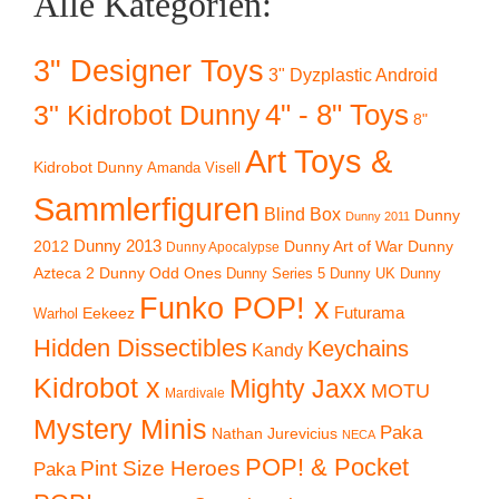
Alle Kategorien:
3" Designer Toys
3" Dyzplastic Android
4" - 8" Toys
3" Kidrobot Dunny
8"
Art Toys &
Kidrobot Dunny
Amanda Visell
Sammlerfiguren
Blind Box
Dunny
Dunny 2011
2012
Dunny 2013
Dunny Art of War
Dunny
Dunny Apocalypse
Azteca 2
Dunny Odd Ones
Dunny UK
Dunny
Dunny Series 5
Funko POP! x
Eekeez
Futurama
Warhol
Hidden Dissectibles
Keychains
Kandy
Kidrobot x
Mighty Jaxx
MOTU
Mardivale
Mystery Minis
Paka
Nathan Jurevicius
NECA
POP! & Pocket
Pint Size Heroes
Paka