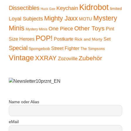
Kidrobot
Dissectibles
Keychain
limited
Huck Gee
Mystery
Mighty Jaxx
Loyal Subjects
MOTU
Minis
Other Toys
One Piece
Pint
Mystery Minis
POP!
Size Heroes
Postkarte
Set
Rick and Morty
Special
Street Fighter
Spongebob
The Simpsons
Vintage
XXRAY
Zubehör
Zozoville
Name oder Alias
eMail