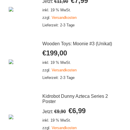
€
7,99
Jetzt:
€
11,90
Preis
Preis
inkl. 19 % MwSt.
war:
ist:
zzgl.
Versandkosten
€11,90
€7,99.
Lieferzeit:
2-3 Tage
Wooden Toys: Moonie #3 (Unikat)
€
199,00
inkl. 19 % MwSt.
zzgl.
Versandkosten
Lieferzeit:
2-3 Tage
Kidrobot Dunny Azteca Series 2
Poster
Ursprünglicher
Aktueller
€
6,99
Jetzt:
€
9,90
Preis
Preis
inkl. 19 % MwSt.
war:
ist:
zzgl.
Versandkosten
€9,90
€6,99.