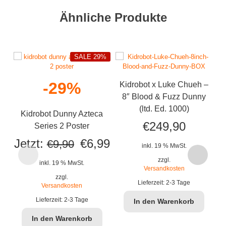
Ähnliche Produkte
SALE 29%
-29%
Kidrobot x Luke Chueh –
K
8″ Blood & Fuzz Dunny
S
(ltd. Ed. 1000)
Kidrobot Dunny Azteca
€
249,90
Series 2 Poster
Ursprünglicher
Aktueller
Jetzt:
€
6,99
€
9,90
inkl. 19 % MwSt.
Preis
Preis
zzgl.
inkl. 19 % MwSt.
Versandkosten
war:
ist:
zzgl.
Lieferzeit:
2-3 Tage
Versandkosten
€9,90
€6,99.
Lieferzeit:
2-3 Tage
In den Warenkorb
In den Warenkorb