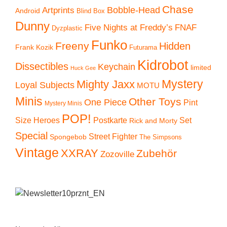
Chase
Artprints
Bobble-Head
Android
Blind Box
Dunny
Five Nights at Freddy’s
FNAF
Dyzplastic
Funko
Freeny
Hidden
Frank Kozik
Futurama
Kidrobot
Dissectibles
Keychain
limited
Huck Gee
Mystery
Mighty Jaxx
Loyal Subjects
MOTU
Minis
Other Toys
One Piece
Pint
Mystery Minis
POP!
Size Heroes
Postkarte
Set
Rick and Morty
Special
Street Fighter
Spongebob
The Simpsons
Vintage
XXRAY
Zubehör
Zozoville