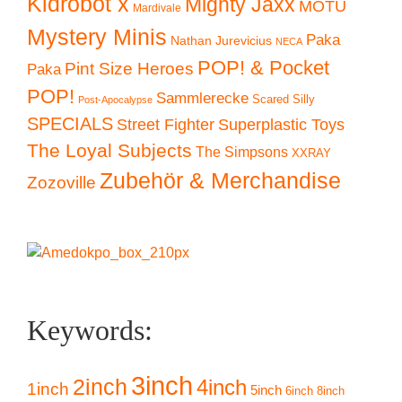
Kidrobot x
Mighty Jaxx
MOTU
Mardivale
Mystery Minis
Paka
Nathan Jurevicius
NECA
POP! & Pocket
Pint Size Heroes
Paka
POP!
Sammlerecke
Scared Silly
Post-Apocalypse
SPECIALS
Superplastic Toys
Street Fighter
The Loyal Subjects
The Simpsons
XXRAY
Zubehör & Merchandise
Zozoville
Keywords:
3inch
2inch
4inch
1inch
5inch
6inch
8inch