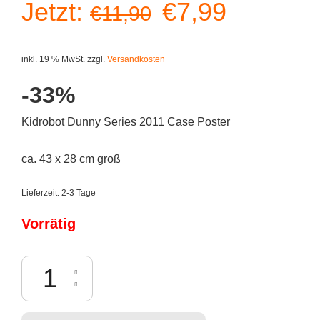
Ursprüngliche
Aktuelle
Jetzt:
€
7,99
€
11,90
Preis
Preis
inkl. 19 % MwSt.
zzgl.
Versandkosten
war:
ist:
-33%
€11,90
€7,99.
Kidrobot Dunny Series 2011 Case Poster
ca. 43 x 28 cm groß
Lieferzeit:
2-3 Tage
Vorrätig
Kidrobot Dunny Series 2011 Poster Menge