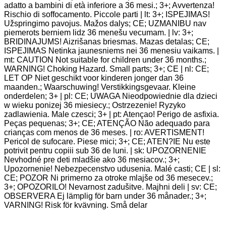
adatto a bambini di età inferiore a 36 mesi.; 3+; Avvertenza!
Rischio di soffocamento. Piccole parti | lt: 3+; ISPEJIMAS!
Užspringimo pavojus. Mažos dalys; CE; UZMANIBU nav
piemerots berniem lidz 36 menešu vecumam. | lv: 3+;
BRIDINAJUMS! Aizrišanas briesmas. Mazas detalas; CE;
ISPEJIMAS Netinka jaunesniems nei 36 menesiu vaikams. |
mt: CAUTION Not suitable for children under 36 months.;
WARNING! Choking Hazard. Small parts; 3+; CE | nl: CE;
LET OP Niet geschikt voor kinderen jonger dan 36
maanden.; Waarschuwing! Verstikkingsgevaar. Kleine
onderdelen; 3+ | pl: CE; UWAGA Nieodpowiednie dla dzieci
w wieku ponizej 36 miesiecy.; Ostrzezenie! Ryzyko
zadlawienia. Male czesci; 3+ | pt: Atençao! Perigo de asfixia.
Peças pequenas; 3+; CE; ATENÇÃO Não adequado para
crianças com menos de 36 meses. | ro: AVERTISMENT!
Pericol de sufocare. Piese mici; 3+; CE; ATEN?IE Nu este
potrivit pentru copiii sub 36 de luni. | sk: UPOZORNENIE
Nevhodné pre deti mladšie ako 36 mesiacov.; 3+;
Upozornenie! Nebezpecenstvo udusenia. Malé casti; CE | sl:
CE; POZOR Ni primerno za otroke mlajše od 36 mesecev.;
3+; OPOZORILO! Nevarnost zadušitve. Majhni deli | sv: CE;
OBSERVERA Ej lämplig för barn under 36 månader.; 3+;
VARNING! Risk för kvävning. Små delar