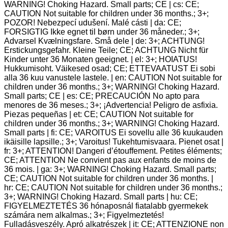
WARNING! Choking Hazard. Small parts; CE | cs: CE;
CAUTION Not suitable for children under 36 months.; 3+;
POZOR! Nebezpecí udušení. Malé cásti | da: CE;
FORSIGTIG Ikke egnet til børn under 36 måneder.; 3+;
Advarsel Kvælningsfare. Små dele | de: 3+; ACHTUNG!
Erstickungsgefahr. Kleine Teile; CE; ACHTUNG Nicht für
Kinder unter 36 Monaten geeignet. | el: 3+; HOIATUS!
Hukkumisoht. Väikesed osad; CE; ETTEVAATUST Ei sobi
alla 36 kuu vanustele lastele. | en: CAUTION Not suitable for
children under 36 months.; 3+; WARNING! Choking Hazard.
Small parts; CE | es: CE; PRECAUCIÓN No apto para
menores de 36 meses.; 3+; ¡Advertencia! Peligro de asfixia.
Piezas pequeñas | et: CE; CAUTION Not suitable for
children under 36 months.; 3+; WARNING! Choking Hazard.
Small parts | fi: CE; VAROITUS Ei sovellu alle 36 kuukauden
ikäisille lapsille.; 3+; Varoitus! Tukehtumisvaara. Pienet osat |
fr: 3+; ATTENTION! Dangeri d’étouffement. Petites éléments;
CE; ATTENTION Ne convient pas aux enfants de moins de
36 mois. | ga: 3+; WARNING! Choking Hazard. Small parts;
CE; CAUTION Not suitable for children under 36 months. |
hr: CE; CAUTION Not suitable for children under 36 months.;
3+; WARNING! Choking Hazard. Small parts | hu: CE;
FIGYELMEZTETÉS 36 hónaposnál fiatalabb gyermekek
számára nem alkalmas.; 3+; Figyelmeztetés!
Fulladásveszély. Apró alkatrészek | it: CE; ATTENZIONE non