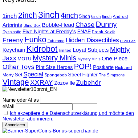
3inch
2inch
4inch
1inch
5inch
Android
6inch
8inch
Dunny
Chase
Artprints
Bobble-Head
Blind Box
Five Nights at Freddy’s
FNAF
Frank Kozik
Dyzplastic
Funko
Freeny
Hidden Dissectibles
Futurama
Huck Gee
Kidrobot
Mighty
Loyal Subjects
Keychain
limited
Mystery Minis
Jaxx
One Piece
MOTU
Mystery Minis
POP!
Other Toys
Pint Size Heroes
Postkarte
Rick and
Special
Street Fighter
Set
Morty
Spongebob
The Simpsons
Vintage
XXRAY
Zubehör
Zozoville
Name oder Alias
eMail
Ich akzeptiere die Datenschutzerklärung und möchte den
Newsletter abonnieren.