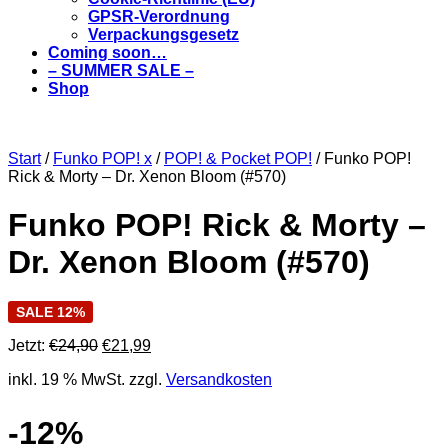
GPSR-Verordnung
Verpackungsgesetz
Coming soon…
– SUMMER SALE –
Shop
Start
/
Funko POP! x
/
POP! & Pocket POP!
/ Funko POP!
Rick & Morty – Dr. Xenon Bloom (#570)
Funko POP! Rick & Morty –
Dr. Xenon Bloom (#570)
SALE 12%
Ursprünglicher
Aktueller
Jetzt:
€
24,90
€
21,99
Preis
Preis
inkl. 19 % MwSt.
zzgl.
Versandkosten
war:
ist:
€24,90
€21,99.
-12%