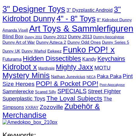
3" Designer Toys
3"
3" Dyzplastic Android
4" - 8" Toys
Kidrobot Dunny
8" Kidrobot Dunny
Art Toys & Sammlerfiguren
Amanda Visell
Blind Box
Dunny 2012
Dunny 2013
Dunny Apocalypse
Dunny 2011
Dunny Art of War
Dunny Azteca 2
Dunny Odd Ones
Dunny Series 5
Funko POP! x
Eekeez
Dunny UK
Dunny Warhol
Hidden Dissectibles
Keychains
Kandy
Futurama
Kidrobot x
Mighty Jaxx
MOTU
Mardivale
Mystery Minis
Pint
Paka Paka
Nathan Jurevicius
NECA
POP! & Pocket POP!
Size Heroes
Post-Apocalypse
SPECIALS
Sammlerecke
Street Fighter
Scared Silly
The Loyal Subjects
Superplastic Toys
The
Zubehör &
Zozoville
Simpsons
XXRAY
Merchandise
Keywords: