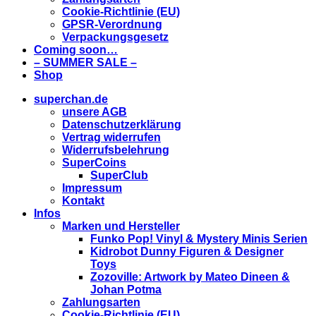
Cookie-Richtlinie (EU)
GPSR-Verordnung
Verpackungsgesetz
Coming soon…
– SUMMER SALE –
Shop
superchan.de
unsere AGB
Datenschutzerklärung
Vertrag widerrufen
Widerrufsbelehrung
SuperCoins
SuperClub
Impressum
Kontakt
Infos
Marken und Hersteller
Funko Pop! Vinyl & Mystery Minis Serien
Kidrobot Dunny Figuren & Designer
Toys
Zozoville: Artwork by Mateo Dineen &
Johan Potma
Zahlungsarten
Cookie-Richtlinie (EU)