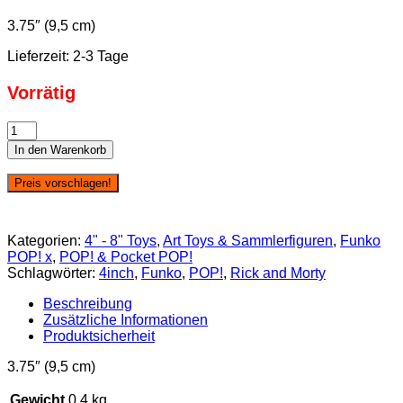
3.75″ (9,5 cm)
Lieferzeit:
2-3 Tage
Vorrätig
Funko
POP!
In den Warenkorb
Rick
&
Preis vorschlagen!
Morty
-
Dr.
Kategorien:
4" - 8" Toys
,
Art Toys & Sammlerfiguren
,
Funko
Xenon
POP! x
,
POP! & Pocket POP!
Bloom
Schlagwörter:
4inch
,
Funko
,
POP!
,
Rick and Morty
(#570)
Menge
Beschreibung
Zusätzliche Informationen
Produktsicherheit
3.75″ (9,5 cm)
Gewicht
0,4 kg