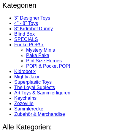
Kategorien
3" Designer Toys
4" - 8" Toys
8" Kidrobot Dunny
Blind Box
SPECIALS
Funko POP! x
Mystery Minis
Paka Paka
Pint Size Heroes
POP! & Pocket POP!
Kidrobot x
Mighty Jaxx
Superplastic Toys
The Loyal Subjects
Art Toys & Sammlerfiguren
Keychains
Zozoville
Sammlerecke
Zubehör & Merchandise
Alle Kategorien: