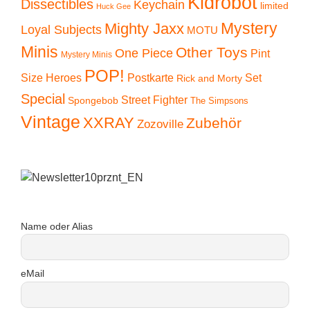
Kidrobot
Dissectibles
Keychain
limited
Huck Gee
Mystery
Mighty Jaxx
Loyal Subjects
MOTU
Minis
Other Toys
One Piece
Pint
Mystery Minis
POP!
Size Heroes
Postkarte
Set
Rick and Morty
Special
Street Fighter
Spongebob
The Simpsons
Vintage
XXRAY
Zubehör
Zozoville
Name oder Alias
eMail