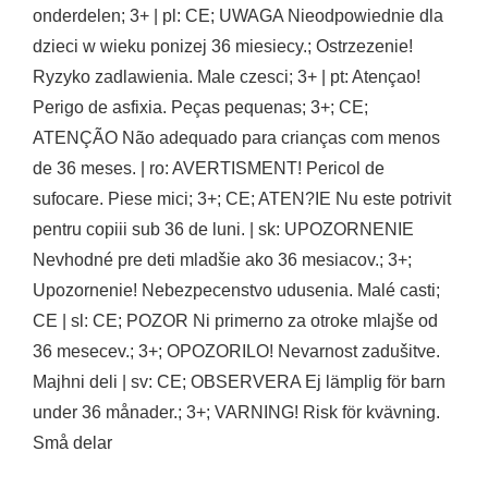
onderdelen; 3+ | pl: CE; UWAGA Nieodpowiednie dla
dzieci w wieku ponizej 36 miesiecy.; Ostrzezenie!
Ryzyko zadlawienia. Male czesci; 3+ | pt: Atençao!
Perigo de asfixia. Peças pequenas; 3+; CE;
ATENÇÃO Não adequado para crianças com menos
de 36 meses. | ro: AVERTISMENT! Pericol de
sufocare. Piese mici; 3+; CE; ATEN?IE Nu este potrivit
pentru copiii sub 36 de luni. | sk: UPOZORNENIE
Nevhodné pre deti mladšie ako 36 mesiacov.; 3+;
Upozornenie! Nebezpecenstvo udusenia. Malé casti;
CE | sl: CE; POZOR Ni primerno za otroke mlajše od
36 mesecev.; 3+; OPOZORILO! Nevarnost zadušitve.
Majhni deli | sv: CE; OBSERVERA Ej lämplig för barn
under 36 månader.; 3+; VARNING! Risk för kvävning.
Små delar