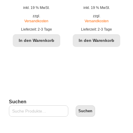
Preis
Preis
Preis
Pr
inkl. 19 % MwSt.
inkl. 19 % MwSt.
war:
ist:
war:
ist
zzgl.
zzgl.
Versandkosten
Versandkosten
€4,90
€3,99.
€4,90
€3
Lieferzeit:
2-3 Tage
Lieferzeit:
2-3 Tage
J
In den Warenkorb
In den Warenkorb
Suchen
Suchen