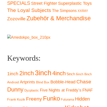
SPECIALS
Superplastic Toys
Street Fighter
The Loyal Subjects
The Simpsons
XXRAY
Zubehör & Merchandise
Zozoville
Keywords:
3inch
2inch
4inch
1inch
5inch
6inch
8inch
Chase
Artprints
Bobble-Head
Android
Blind Box
Dunny
Five Nights at Freddy’s
FNAF
Dyzplastic
Funko
Freeny
Hidden
Frank Kozik
Futurama