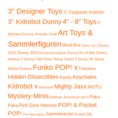
3" Designer Toys
3" Dyzplastic Android
4" - 8" Toys
3" Kidrobot Dunny
8"
Art Toys &
Kidrobot Dunny
Amanda Visell
Sammlerfiguren
Blind Box
Dunny
Dunny 2011
2012
Dunny 2013
Dunny Art of War
Dunny
Dunny Apocalypse
Azteca 2
Dunny Odd Ones
Dunny UK
Dunny
Dunny Series 5
Funko POP! x
Eekeez
Futurama
Warhol
Hidden Dissectibles
Keychains
Kandy
Kidrobot x
Mighty Jaxx
MOTU
Mardivale
Mystery Minis
Paka
Nathan Jurevicius
NECA
POP! & Pocket
Pint Size Heroes
Paka
POP!
Sammlerecke
Scared Silly
Post-Apocalypse