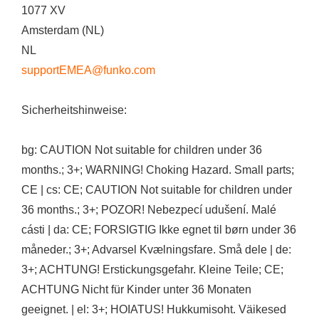
1077 XV
Amsterdam (NL)
NL
supportEMEA@funko.com
Sicherheitshinweise:
bg: CAUTION Not suitable for children under 36
months.; 3+; WARNING! Choking Hazard. Small parts;
CE | cs: CE; CAUTION Not suitable for children under
36 months.; 3+; POZOR! Nebezpecí udušení. Malé
cásti | da: CE; FORSIGTIG Ikke egnet til børn under 36
måneder.; 3+; Advarsel Kvælningsfare. Små dele | de:
3+; ACHTUNG! Erstickungsgefahr. Kleine Teile; CE;
ACHTUNG Nicht für Kinder unter 36 Monaten
geeignet. | el: 3+; HOIATUS! Hukkumisoht. Väikesed