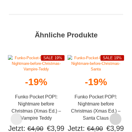
Ähnliche Produkte
SALE 19%
SALE 19%
-19%
-19%
Funko Pocket POP!:
Funko Pocket POP!:
Nightmare before
Nightmare before
Christmas (Xmas Ed.) –
Christmas (Xmas Ed.) –
Vampire Teddy
Santa Claus
Ursprünglicher
Aktueller
Ursprüng
Ak
Jetzt:
€
3,99
Jetzt:
€
3,99
€
4,90
€
4,90