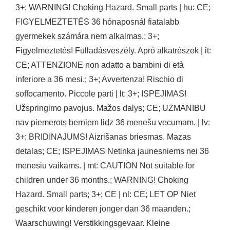
3+; WARNING! Choking Hazard. Small parts | hu: CE;
FIGYELMEZTETÉS 36 hónaposnál fiatalabb
gyermekek számára nem alkalmas.; 3+;
Figyelmeztetés! Fulladásveszély. Apró alkatrészek | it:
CE; ATTENZIONE non adatto a bambini di età
inferiore a 36 mesi.; 3+; Avvertenza! Rischio di
soffocamento. Piccole parti | lt: 3+; ISPEJIMAS!
Užspringimo pavojus. Mažos dalys; CE; UZMANIBU
nav piemerots berniem lidz 36 menešu vecumam. | lv:
3+; BRIDINAJUMS! Aizrišanas briesmas. Mazas
detalas; CE; ISPEJIMAS Netinka jaunesniems nei 36
menesiu vaikams. | mt: CAUTION Not suitable for
children under 36 months.; WARNING! Choking
Hazard. Small parts; 3+; CE | nl: CE; LET OP Niet
geschikt voor kinderen jonger dan 36 maanden.;
Waarschuwing! Verstikkingsgevaar. Kleine