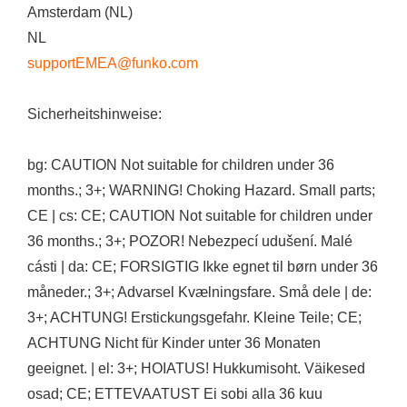
Amsterdam (NL)
NL
supportEMEA@funko.com
Sicherheitshinweise:
bg: CAUTION Not suitable for children under 36
months.; 3+; WARNING! Choking Hazard. Small parts;
CE | cs: CE; CAUTION Not suitable for children under
36 months.; 3+; POZOR! Nebezpecí udušení. Malé
cásti | da: CE; FORSIGTIG Ikke egnet til børn under 36
måneder.; 3+; Advarsel Kvælningsfare. Små dele | de:
3+; ACHTUNG! Erstickungsgefahr. Kleine Teile; CE;
ACHTUNG Nicht für Kinder unter 36 Monaten
geeignet. | el: 3+; HOIATUS! Hukkumisoht. Väikesed
osad; CE; ETTEVAATUST Ei sobi alla 36 kuu