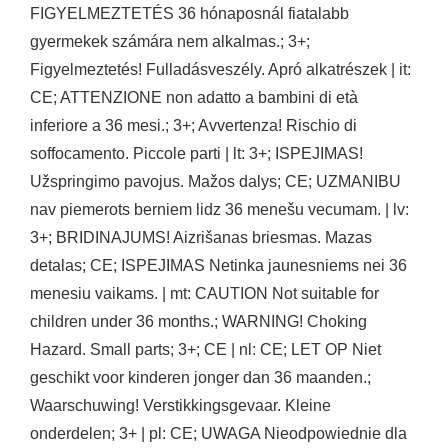
FIGYELMEZTETÉS 36 hónaposnál fiatalabb
gyermekek számára nem alkalmas.; 3+;
Figyelmeztetés! Fulladásveszély. Apró alkatrészek | it:
CE; ATTENZIONE non adatto a bambini di età
inferiore a 36 mesi.; 3+; Avvertenza! Rischio di
soffocamento. Piccole parti | lt: 3+; ISPEJIMAS!
Užspringimo pavojus. Mažos dalys; CE; UZMANIBU
nav piemerots berniem lidz 36 menešu vecumam. | lv:
3+; BRIDINAJUMS! Aizrišanas briesmas. Mazas
detalas; CE; ISPEJIMAS Netinka jaunesniems nei 36
menesiu vaikams. | mt: CAUTION Not suitable for
children under 36 months.; WARNING! Choking
Hazard. Small parts; 3+; CE | nl: CE; LET OP Niet
geschikt voor kinderen jonger dan 36 maanden.;
Waarschuwing! Verstikkingsgevaar. Kleine
onderdelen; 3+ | pl: CE; UWAGA Nieodpowiednie dla