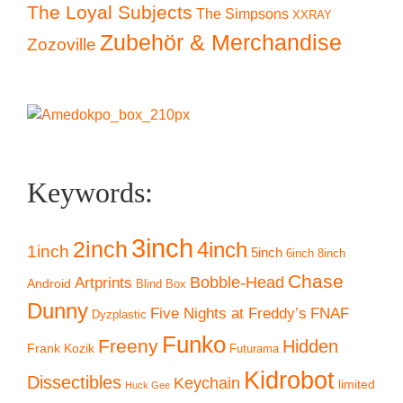
The Loyal Subjects
The Simpsons
XXRAY
Zubehör & Merchandise
Zozoville
Keywords:
3inch
2inch
4inch
1inch
5inch
6inch
8inch
Chase
Artprints
Bobble-Head
Android
Blind Box
Dunny
Five Nights at Freddy’s
FNAF
Dyzplastic
Funko
Freeny
Hidden
Frank Kozik
Futurama
Kidrobot
Dissectibles
Keychain
limited
Huck Gee