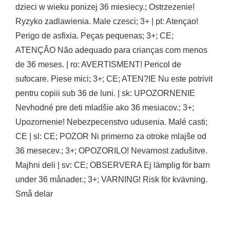
dzieci w wieku ponizej 36 miesiecy.; Ostrzezenie!
Ryzyko zadlawienia. Male czesci; 3+ | pt: Atençao!
Perigo de asfixia. Peças pequenas; 3+; CE;
ATENÇÃO Não adequado para crianças com menos
de 36 meses. | ro: AVERTISMENT! Pericol de
sufocare. Piese mici; 3+; CE; ATEN?IE Nu este potrivit
pentru copiii sub 36 de luni. | sk: UPOZORNENIE
Nevhodné pre deti mladšie ako 36 mesiacov.; 3+;
Upozornenie! Nebezpecenstvo udusenia. Malé casti;
CE | sl: CE; POZOR Ni primerno za otroke mlajše od
36 mesecev.; 3+; OPOZORILO! Nevarnost zadušitve.
Majhni deli | sv: CE; OBSERVERA Ej lämplig för barn
under 36 månader.; 3+; VARNING! Risk för kvävning.
Små delar