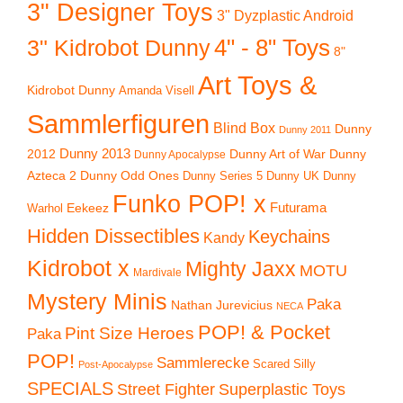
3" Designer Toys
3" Dyzplastic Android
4" - 8" Toys
3" Kidrobot Dunny
8"
Art Toys &
Kidrobot Dunny
Amanda Visell
Sammlerfiguren
Blind Box
Dunny
Dunny 2011
2012
Dunny 2013
Dunny Art of War
Dunny
Dunny Apocalypse
Azteca 2
Dunny Odd Ones
Dunny UK
Dunny
Dunny Series 5
Funko POP! x
Eekeez
Futurama
Warhol
Hidden Dissectibles
Keychains
Kandy
Kidrobot x
Mighty Jaxx
MOTU
Mardivale
Mystery Minis
Paka
Nathan Jurevicius
NECA
POP! & Pocket
Pint Size Heroes
Paka
POP!
Sammlerecke
Scared Silly
Post-Apocalypse
SPECIALS
Superplastic Toys
Street Fighter