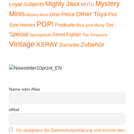
Mystery
Mighty Jaxx
Loyal Subjects
MOTU
Minis
Other Toys
One Piece
Pint
Mystery Minis
POP!
Size Heroes
Postkarte
Set
Rick and Morty
Special
Street Fighter
Spongebob
The Simpsons
Vintage
XXRAY
Zubehör
Zozoville
Name oder Alias
eMail
Ich akzeptiere die Datenschutzerklärung und möchte den