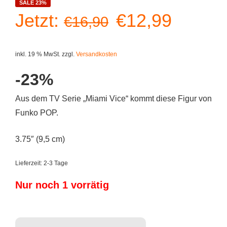
SALE 23%
Ursprüngliche
Aktuell
Jetzt:
€
12,99
€
16,90
Preis
Preis
inkl. 19 % MwSt.
zzgl.
Versandkosten
war:
ist:
-23%
€16,90
€12,99
Aus dem TV Serie „Miami Vice“ kommt diese Figur von
Funko POP.
3.75″ (9,5 cm)
Lieferzeit:
2-3 Tage
Nur noch 1 vorrätig
Funko POP! Miami Vice - Tubbs (#940) Menge