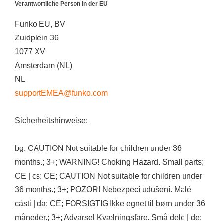
Verantwortliche Person in der EU
Funko EU, BV
Zuidplein 36
1077 XV
Amsterdam (NL)
NL
supportEMEA@funko.com
Sicherheitshinweise:
bg: CAUTION Not suitable for children under 36
months.; 3+; WARNING! Choking Hazard. Small parts;
CE | cs: CE; CAUTION Not suitable for children under
36 months.; 3+; POZOR! Nebezpecí udušení. Malé
cásti | da: CE; FORSIGTIG Ikke egnet til børn under 36
måneder.; 3+; Advarsel Kvælningsfare. Små dele | de: