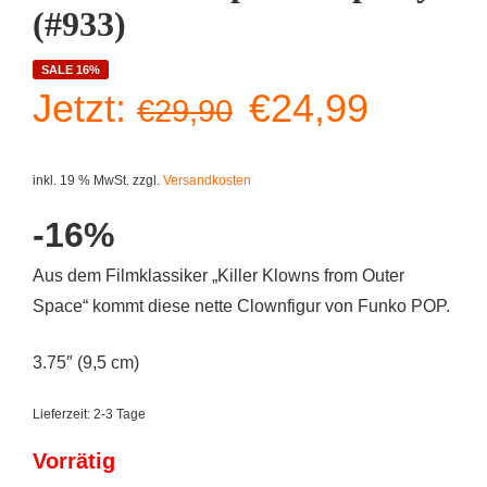
(#933)
SALE 16%
Ursprüngliche
Aktuell
Jetzt:
€
24,99
€
29,90
Preis
Preis
inkl. 19 % MwSt.
zzgl.
Versandkosten
war:
ist:
-16%
€29,90
€24,99
Aus dem Filmklassiker „Killer Klowns from Outer
Space“ kommt diese nette Clownfigur von Funko POP.
3.75″ (9,5 cm)
Lieferzeit:
2-3 Tage
Vorrätig