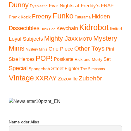
Dunny
Five Nights at Freddy’s
FNAF
Dyzplastic
Funko
Freeny
Hidden
Frank Kozik
Futurama
Kidrobot
Dissectibles
Keychain
limited
Huck Gee
Mystery
Mighty Jaxx
Loyal Subjects
MOTU
Minis
Other Toys
One Piece
Pint
Mystery Minis
POP!
Size Heroes
Postkarte
Set
Rick and Morty
Special
Street Fighter
Spongebob
The Simpsons
Vintage
XXRAY
Zubehör
Zozoville
Name oder Alias