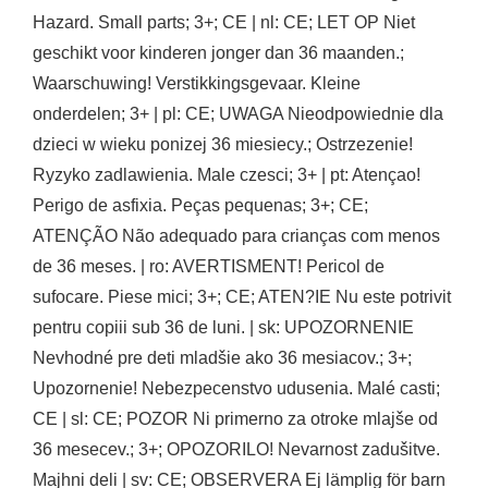
Hazard. Small parts; 3+; CE | nl: CE; LET OP Niet
geschikt voor kinderen jonger dan 36 maanden.;
Waarschuwing! Verstikkingsgevaar. Kleine
onderdelen; 3+ | pl: CE; UWAGA Nieodpowiednie dla
dzieci w wieku ponizej 36 miesiecy.; Ostrzezenie!
Ryzyko zadlawienia. Male czesci; 3+ | pt: Atençao!
Perigo de asfixia. Peças pequenas; 3+; CE;
ATENÇÃO Não adequado para crianças com menos
de 36 meses. | ro: AVERTISMENT! Pericol de
sufocare. Piese mici; 3+; CE; ATEN?IE Nu este potrivit
pentru copiii sub 36 de luni. | sk: UPOZORNENIE
Nevhodné pre deti mladšie ako 36 mesiacov.; 3+;
Upozornenie! Nebezpecenstvo udusenia. Malé casti;
CE | sl: CE; POZOR Ni primerno za otroke mlajše od
36 mesecev.; 3+; OPOZORILO! Nevarnost zadušitve.
Majhni deli | sv: CE; OBSERVERA Ej lämplig för barn