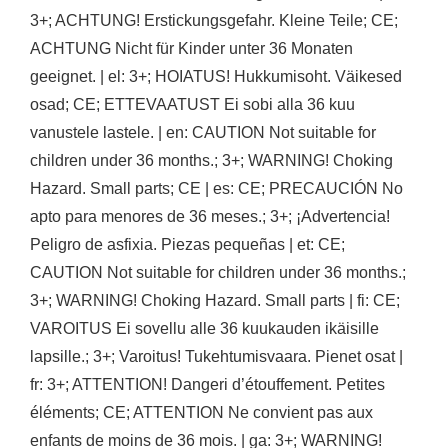
3+; ACHTUNG! Erstickungsgefahr. Kleine Teile; CE;
ACHTUNG Nicht für Kinder unter 36 Monaten
geeignet. | el: 3+; HOIATUS! Hukkumisoht. Väikesed
osad; CE; ETTEVAATUST Ei sobi alla 36 kuu
vanustele lastele. | en: CAUTION Not suitable for
children under 36 months.; 3+; WARNING! Choking
Hazard. Small parts; CE | es: CE; PRECAUCIÓN No
apto para menores de 36 meses.; 3+; ¡Advertencia!
Peligro de asfixia. Piezas pequeñas | et: CE;
CAUTION Not suitable for children under 36 months.;
3+; WARNING! Choking Hazard. Small parts | fi: CE;
VAROITUS Ei sovellu alle 36 kuukauden ikäisille
lapsille.; 3+; Varoitus! Tukehtumisvaara. Pienet osat |
fr: 3+; ATTENTION! Dangeri d’étouffement. Petites
éléments; CE; ATTENTION Ne convient pas aux
enfants de moins de 36 mois. | ga: 3+; WARNING!