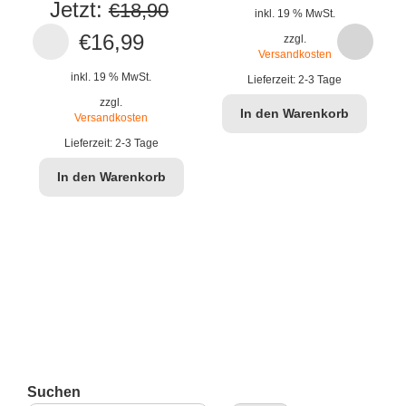
Jetzt:
€
18,90
inkl. 19 % MwSt.
Ursprünglicher
Aktueller
€
16,99
zzgl.
Versandkosten
Preis
Preis
inkl. 19 % MwSt.
Lieferzeit:
2-3 Tage
war:
ist:
zzgl.
In den Warenkorb
Versandkosten
€18,90
€16,99.
Lieferzeit:
2-3 Tage
In den Warenkorb
J
Suchen