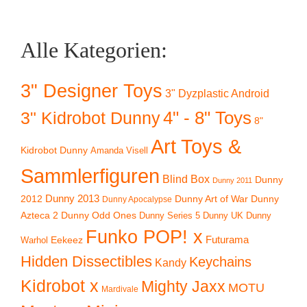
Alle Kategorien:
3" Designer Toys
3" Dyzplastic Android
4" - 8" Toys
3" Kidrobot Dunny
8"
Art Toys &
Kidrobot Dunny
Amanda Visell
Sammlerfiguren
Blind Box
Dunny
Dunny 2011
2012
Dunny 2013
Dunny Art of War
Dunny
Dunny Apocalypse
Azteca 2
Dunny Odd Ones
Dunny UK
Dunny
Dunny Series 5
Funko POP! x
Eekeez
Futurama
Warhol
Hidden Dissectibles
Keychains
Kandy
Kidrobot x
Mighty Jaxx
MOTU
Mardivale