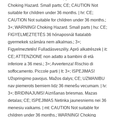
Choking Hazard. Small parts; CE; CAUTION Not
suitable for children under 36 months. | hr: CE;
CAUTION Not suitable for children under 36 months.;
3+; WARNING! Choking Hazard. Small parts | hu: CE;
FIGYELMEZTETÉS 36 hónaposnál fiatalabb
gyermekek számára nem alkalmas.; 3+;
Figyelmeztetés! Fulladásveszély. Apró alkatrészek | it:
CE; ATTENZIONE non adatto a bambini di età
inferiore a 36 mesi.; 3+; Avvertenza! Rischio di
soffocamento. Piccole parti | lt: 3+; ISPEJIMAS!
Užspringimo pavojus. Mažos dalys; CE; UZMANIBU
nav piemerots berniem lidz 36 menešu vecumam. | lv:
3+; BRIDINAJUMS! Aizrišanas briesmas. Mazas
detalas; CE; ISPEJIMAS Netinka jaunesniems nei 36
menesiu vaikams. | mt: CAUTION Not suitable for
children under 36 months.; WARNING! Choking