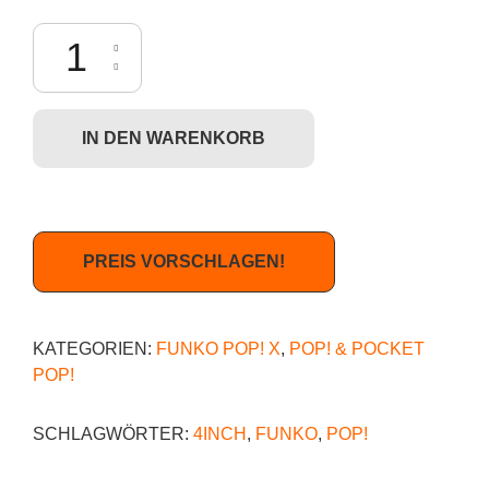
Funko POP! Killer Klowns from Outer Space - Spikey (#933) Menge
IN DEN WARENKORB
PREIS VORSCHLAGEN!
KATEGORIEN:
FUNKO POP! X
,
POP! & POCKET
POP!
SCHLAGWÖRTER:
4INCH
,
FUNKO
,
POP!