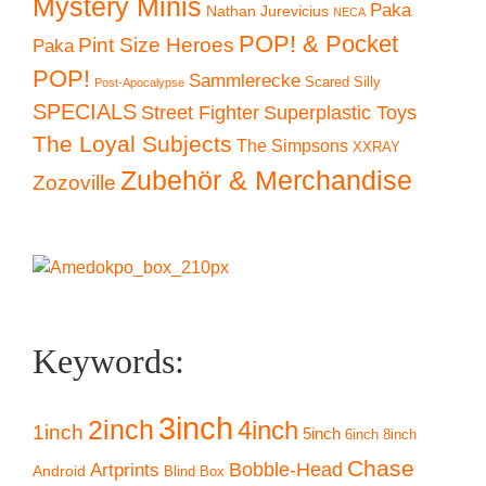
Mystery Minis
Paka
Nathan Jurevicius
NECA
POP! & Pocket
Pint Size Heroes
Paka
POP!
Sammlerecke
Scared Silly
Post-Apocalypse
SPECIALS
Superplastic Toys
Street Fighter
The Loyal Subjects
The Simpsons
XXRAY
Zubehör & Merchandise
Zozoville
Keywords:
3inch
2inch
4inch
1inch
5inch
6inch
8inch
Chase
Artprints
Bobble-Head
Android
Blind Box