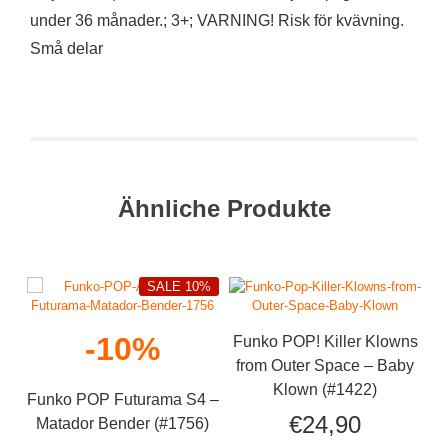
under 36 månader.; 3+; VARNING! Risk för kvävning.
Små delar
Ähnliche Produkte
SALE 10%
-10%
Funko POP! Killer Klowns
from Outer Space – Baby
Klown (#1422)
Funko POP Futurama S4 –
€
24,90
Matador Bender (#1756)