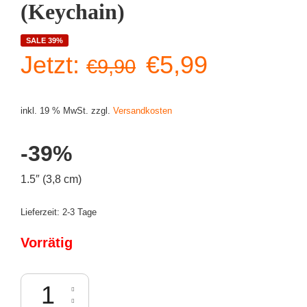
(Keychain)
SALE 39%
Ursprünglicher
Aktueller
Jetzt:
€
5,99
€
9,90
Preis
Preis
inkl. 19 % MwSt.
zzgl.
Versandkosten
war:
ist:
-39%
€9,90
€5,99.
1.5″ (3,8 cm)
Lieferzeit:
2-3 Tage
Vorrätig
Funko Pocket POP! Transformers - Bumblebee (Keychain) Menge