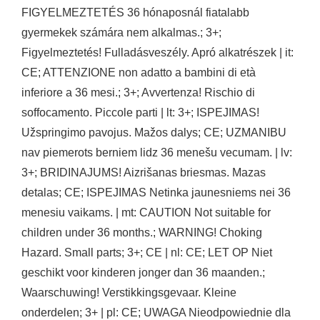
FIGYELMEZTETÉS 36 hónaposnál fiatalabb
gyermekek számára nem alkalmas.; 3+;
Figyelmeztetés! Fulladásveszély. Apró alkatrészek | it:
CE; ATTENZIONE non adatto a bambini di età
inferiore a 36 mesi.; 3+; Avvertenza! Rischio di
soffocamento. Piccole parti | lt: 3+; ISPEJIMAS!
Užspringimo pavojus. Mažos dalys; CE; UZMANIBU
nav piemerots berniem lidz 36 menešu vecumam. | lv:
3+; BRIDINAJUMS! Aizrišanas briesmas. Mazas
detalas; CE; ISPEJIMAS Netinka jaunesniems nei 36
menesiu vaikams. | mt: CAUTION Not suitable for
children under 36 months.; WARNING! Choking
Hazard. Small parts; 3+; CE | nl: CE; LET OP Niet
geschikt voor kinderen jonger dan 36 maanden.;
Waarschuwing! Verstikkingsgevaar. Kleine
onderdelen; 3+ | pl: CE; UWAGA Nieodpowiednie dla