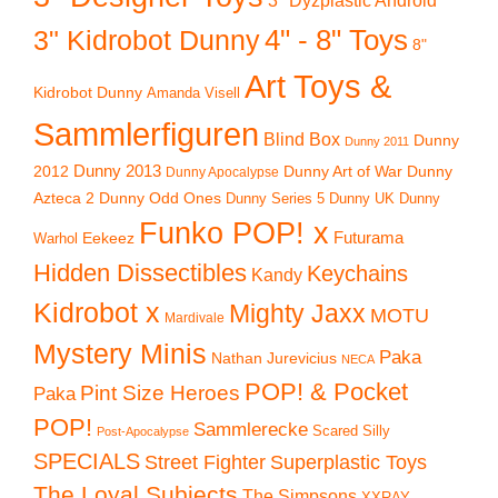
3" Dyzplastic Android
4" - 8" Toys
3" Kidrobot Dunny
8"
Art Toys &
Kidrobot Dunny
Amanda Visell
Sammlerfiguren
Blind Box
Dunny
Dunny 2011
2012
Dunny 2013
Dunny Art of War
Dunny
Dunny Apocalypse
Azteca 2
Dunny Odd Ones
Dunny UK
Dunny
Dunny Series 5
Funko POP! x
Eekeez
Futurama
Warhol
Hidden Dissectibles
Keychains
Kandy
Kidrobot x
Mighty Jaxx
MOTU
Mardivale
Mystery Minis
Paka
Nathan Jurevicius
NECA
POP! & Pocket
Pint Size Heroes
Paka
POP!
Sammlerecke
Scared Silly
Post-Apocalypse
SPECIALS
Superplastic Toys
Street Fighter
The Loyal Subjects
The Simpsons
XXRAY