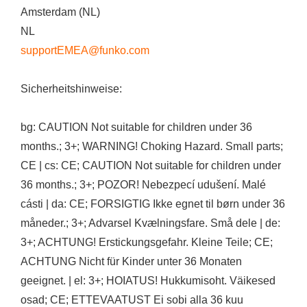
Amsterdam (NL)
NL
supportEMEA@funko.com
Sicherheitshinweise:
bg: CAUTION Not suitable for children under 36
months.; 3+; WARNING! Choking Hazard. Small parts;
CE | cs: CE; CAUTION Not suitable for children under
36 months.; 3+; POZOR! Nebezpecí udušení. Malé
cásti | da: CE; FORSIGTIG Ikke egnet til børn under 36
måneder.; 3+; Advarsel Kvælningsfare. Små dele | de:
3+; ACHTUNG! Erstickungsgefahr. Kleine Teile; CE;
ACHTUNG Nicht für Kinder unter 36 Monaten
geeignet. | el: 3+; HOIATUS! Hukkumisoht. Väikesed
osad; CE; ETTEVAATUST Ei sobi alla 36 kuu