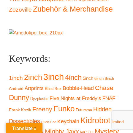
Zubehör & Merchandise
Zozoville
Keywords:
3inch
2inch
4inch
1inch
5inch
6inch
8inch
Chase
Artprints
Bobble-Head
Android
Blind Box
Dunny
Five Nights at Freddy’s
FNAF
Dyzplastic
Funko
Freeny
Hidden
Frank Kozik
Futurama
Kidrobot
Dissectibles
Keychain
limited
Huck Gee
Translate »
Mystery
Mighty Jaxx
Loyal Subjects
MOTU