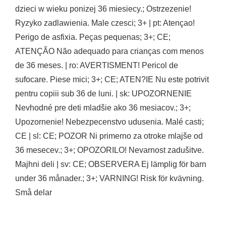
dzieci w wieku ponizej 36 miesiecy.; Ostrzezenie!
Ryzyko zadlawienia. Male czesci; 3+ | pt: Atençao!
Perigo de asfixia. Peças pequenas; 3+; CE;
ATENÇÃO Não adequado para crianças com menos
de 36 meses. | ro: AVERTISMENT! Pericol de
sufocare. Piese mici; 3+; CE; ATEN?IE Nu este potrivit
pentru copiii sub 36 de luni. | sk: UPOZORNENIE
Nevhodné pre deti mladšie ako 36 mesiacov.; 3+;
Upozornenie! Nebezpecenstvo udusenia. Malé casti;
CE | sl: CE; POZOR Ni primerno za otroke mlajše od
36 mesecev.; 3+; OPOZORILO! Nevarnost zadušitve.
Majhni deli | sv: CE; OBSERVERA Ej lämplig för barn
under 36 månader.; 3+; VARNING! Risk för kvävning.
Små delar