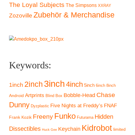
The Loyal Subjects
The Simpsons
XXRAY
Zubehör & Merchandise
Zozoville
Keywords:
3inch
2inch
4inch
1inch
5inch
6inch
8inch
Chase
Artprints
Bobble-Head
Android
Blind Box
Dunny
Five Nights at Freddy’s
FNAF
Dyzplastic
Funko
Freeny
Hidden
Frank Kozik
Futurama
Kidrobot
Dissectibles
Keychain
limited
Huck Gee