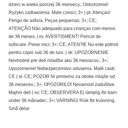
dzieci w wieku ponizej 36 miesiecy.; Ostrzezenie!
Ryzyko zadlawienia. Male czesci; 3+ | pt: Atençao!
Perigo de asfixia. Peças pequenas; 3+; CE;
ATENÇÃO Não adequado para crianças com menos
de 36 meses. | ro: AVERTISMENT! Pericol de
sufocare. Piese mici; 3+; CE; ATEN?IE Nu este potrivit
pentru copiii sub 36 de luni. | sk: UPOZORNENIE
Nevhodné pre deti mladšie ako 36 mesiacov.; 3+;
Upozornenie! Nebezpecenstvo udusenia. Malé casti;
CE | sl: CE; POZOR Ni primerno za otroke mlajše od
36 mesecev.; 3+; OPOZORILO! Nevarnost zadušitve.
Majhni deli | sv: CE; OBSERVERA Ej lämplig för barn
under 36 månader.; 3+; VARNING! Risk för kvävning.
Små delar