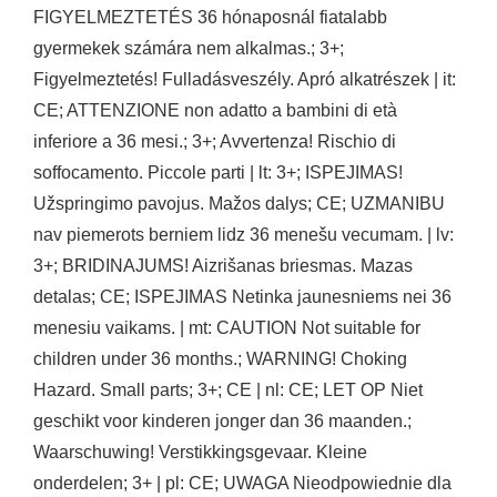
FIGYELMEZTETÉS 36 hónaposnál fiatalabb
gyermekek számára nem alkalmas.; 3+;
Figyelmeztetés! Fulladásveszély. Apró alkatrészek | it:
CE; ATTENZIONE non adatto a bambini di età
inferiore a 36 mesi.; 3+; Avvertenza! Rischio di
soffocamento. Piccole parti | lt: 3+; ISPEJIMAS!
Užspringimo pavojus. Mažos dalys; CE; UZMANIBU
nav piemerots berniem lidz 36 menešu vecumam. | lv:
3+; BRIDINAJUMS! Aizrišanas briesmas. Mazas
detalas; CE; ISPEJIMAS Netinka jaunesniems nei 36
menesiu vaikams. | mt: CAUTION Not suitable for
children under 36 months.; WARNING! Choking
Hazard. Small parts; 3+; CE | nl: CE; LET OP Niet
geschikt voor kinderen jonger dan 36 maanden.;
Waarschuwing! Verstikkingsgevaar. Kleine
onderdelen; 3+ | pl: CE; UWAGA Nieodpowiednie dla