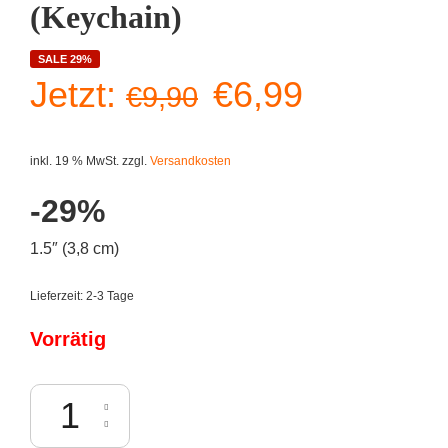
(Keychain)
SALE 29%
Ursprünglicher
Aktueller
Jetzt:
€
6,99
€
9,90
Preis
Preis
inkl. 19 % MwSt.
zzgl.
Versandkosten
war:
ist:
-29%
€9,90
€6,99.
1.5″ (3,8 cm)
Lieferzeit:
2-3 Tage
Vorrätig
Funko Pocket POP! Marvel - Zombie Gambit (Keychain) Menge