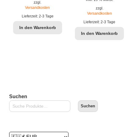
war:
ist:
zzgl.
war:
ist
Versandkosten
zzgl.
€4,90
€3,99.
Versandkosten
Lieferzeit:
2-3 Tage
€4,90
€3
Lieferzeit:
2-3 Tage
In den Warenkorb
In den Warenkorb
Suchen
Suchen