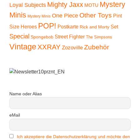
Mystery
Mighty Jaxx
Loyal Subjects
MOTU
Minis
Other Toys
One Piece
Pint
Mystery Minis
POP!
Size Heroes
Postkarte
Set
Rick and Morty
Special
Street Fighter
Spongebob
The Simpsons
Vintage
XXRAY
Zubehör
Zozoville
Name oder Alias
eMail
Ich akzeptiere die Datenschutzerklärung und möchte den