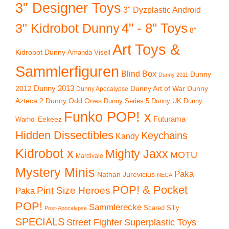
3" Designer Toys
3" Dyzplastic Android
4" - 8" Toys
3" Kidrobot Dunny
8"
Art Toys &
Kidrobot Dunny
Amanda Visell
Sammlerfiguren
Blind Box
Dunny
Dunny 2011
2012
Dunny 2013
Dunny Art of War
Dunny
Dunny Apocalypse
Azteca 2
Dunny Odd Ones
Dunny UK
Dunny
Dunny Series 5
Funko POP! x
Eekeez
Futurama
Warhol
Hidden Dissectibles
Keychains
Kandy
Kidrobot x
Mighty Jaxx
MOTU
Mardivale
Mystery Minis
Paka
Nathan Jurevicius
NECA
POP! & Pocket
Pint Size Heroes
Paka
POP!
Sammlerecke
Scared Silly
Post-Apocalypse
SPECIALS
Superplastic Toys
Street Fighter