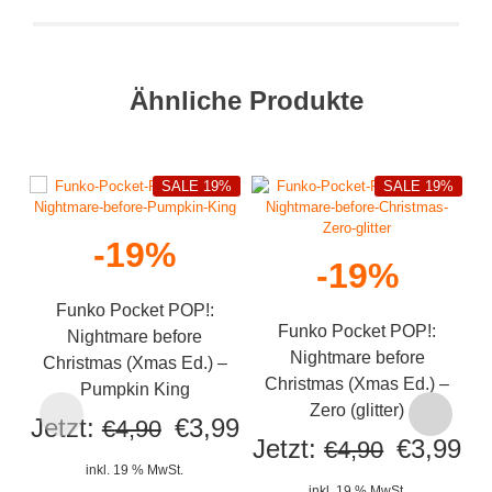
Ähnliche Produkte
SALE 19%
SALE 19%
-19%
-19%
Funko Pocket POP!:
Funko Pocket POP!:
Nightmare before
Nightmare before
Christmas (Xmas Ed.) –
Christmas (Xmas Ed.) –
Pumpkin King
Zero (glitter)
F
Ursprünglicher
Aktueller
Jetzt:
€
3,99
€
4,90
Ursprüng
Ak
f
Jetzt:
€
3,99
€
4,90
Preis
Preis
inkl. 19 % MwSt.
Preis
Pr
inkl. 19 % MwSt.