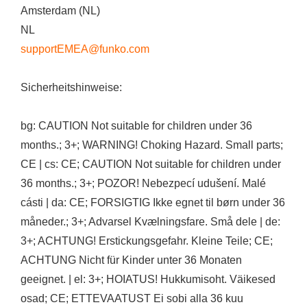
Amsterdam (NL)
NL
supportEMEA@funko.com
Sicherheitshinweise:
bg: CAUTION Not suitable for children under 36
months.; 3+; WARNING! Choking Hazard. Small parts;
CE | cs: CE; CAUTION Not suitable for children under
36 months.; 3+; POZOR! Nebezpecí udušení. Malé
cásti | da: CE; FORSIGTIG Ikke egnet til børn under 36
måneder.; 3+; Advarsel Kvælningsfare. Små dele | de:
3+; ACHTUNG! Erstickungsgefahr. Kleine Teile; CE;
ACHTUNG Nicht für Kinder unter 36 Monaten
geeignet. | el: 3+; HOIATUS! Hukkumisoht. Väikesed
osad; CE; ETTEVAATUST Ei sobi alla 36 kuu