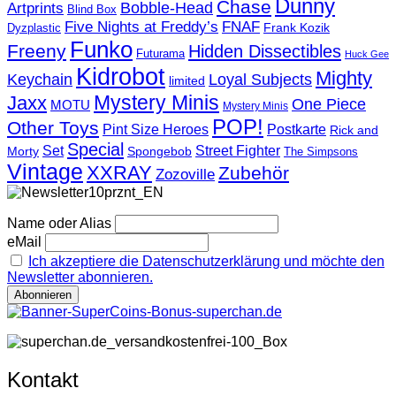
Dunny
Chase
Artprints
Bobble-Head
Blind Box
Five Nights at Freddy’s
FNAF
Frank Kozik
Dyzplastic
Funko
Freeny
Hidden Dissectibles
Futurama
Huck Gee
Kidrobot
Mighty
Loyal Subjects
Keychain
limited
Mystery Minis
Jaxx
One Piece
MOTU
Mystery Minis
POP!
Other Toys
Pint Size Heroes
Postkarte
Rick and
Special
Street Fighter
Set
Morty
Spongebob
The Simpsons
Vintage
XXRAY
Zubehör
Zozoville
Name oder Alias
eMail
Ich akzeptiere die Datenschutzerklärung und möchte den
Newsletter abonnieren.
Kontakt