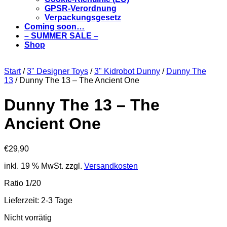
GPSR-Verordnung
Verpackungsgesetz
Coming soon…
– SUMMER SALE –
Shop
Start
/
3" Designer Toys
/
3" Kidrobot Dunny
/
Dunny The
13
/ Dunny The 13 – The Ancient One
Dunny The 13 – The
Ancient One
€
29,90
inkl. 19 % MwSt.
zzgl.
Versandkosten
Ratio 1/20
Lieferzeit:
2-3 Tage
Nicht vorrätig