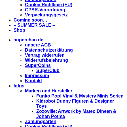
Cookie-Richtlinie (EU)
GPSR-Verordnung
Verpackungsgesetz
Coming soon…
– SUMMER SALE –
Shop
superchan.de
unsere AGB
Datenschutzerklärung
Vertrag widerrufen
Widerrufsbelehrung
SuperCoins
SuperClub
Impressum
Kontakt
Infos
Marken und Hersteller
Funko Pop! Vinyl & Mystery Minis Serien
Kidrobot Dunny Figuren & Designer
Toys
Zozoville: Artwork by Mateo Dineen &
Johan Potma
Zahlungsarten
Cookie-Richtlinie (EU)