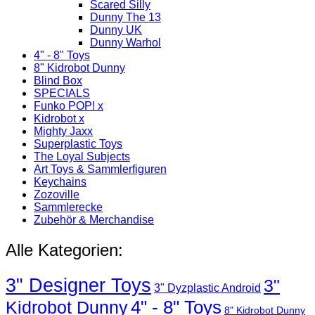
Scared Silly
Dunny The 13
Dunny UK
Dunny Warhol
4" - 8" Toys
8" Kidrobot Dunny
Blind Box
SPECIALS
Funko POP! x
Kidrobot x
Mighty Jaxx
Superplastic Toys
The Loyal Subjects
Art Toys & Sammlerfiguren
Keychains
Zozoville
Sammlerecke
Zubehör & Merchandise
Alle Kategorien:
3" Designer Toys
3"
3" Dyzplastic Android
4" - 8" Toys
Kidrobot Dunny
8" Kidrobot Dunny