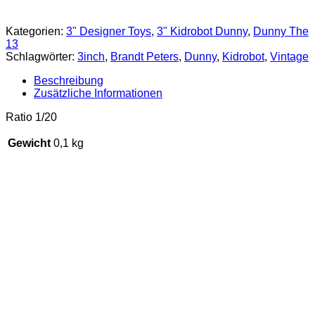
Kategorien:
3" Designer Toys
,
3" Kidrobot Dunny
,
Dunny The
13
Schlagwörter:
3inch
,
Brandt Peters
,
Dunny
,
Kidrobot
,
Vintage
Beschreibung
Zusätzliche Informationen
Ratio 1/20
Gewicht
0,1 kg
SALE 20%
Dunny The 13 – Jinx
€
14,90
inkl. 19 % MwSt.
zzgl.
Versandkosten