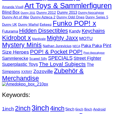
Art Toys & Sammlerfiguren
Amanda Visell
Blind Box
Dunny 2012
Dunny 2013
Dunny Apocalypse
Dunny 2011
Dunny Art of War
Dunny Azteca 2
Dunny Odd Ones
Dunny Series 5
Funko POP! x
Eekeez
Dunny UK
Dunny Warhol
Hidden Dissectibles
Keychains
Kandy
Futurama
Kidrobot x
Mighty Jaxx
MOTU
Mardivale
Mystery Minis
Pint
Paka Paka
Nathan Jurevicius
NECA
POP! & Pocket POP!
Size Heroes
Post-Apocalypse
SPECIALS
Sammlerecke
Street Fighter
Scared Silly
The Loyal Subjects
Superplastic Toys
The
Zubehör &
Zozoville
Simpsons
XXRAY
Merchandise
Keywords:
3inch
2inch
4inch
1inch
5inch
Android
6inch
8inch