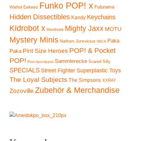
Funko POP! x
Eekeez
Futurama
Warhol
Hidden Dissectibles
Keychains
Kandy
Kidrobot x
Mighty Jaxx
MOTU
Mardivale
Mystery Minis
Paka
Nathan Jurevicius
NECA
POP! & Pocket
Pint Size Heroes
Paka
POP!
Sammlerecke
Scared Silly
Post-Apocalypse
SPECIALS
Superplastic Toys
Street Fighter
The Loyal Subjects
The Simpsons
XXRAY
Zubehör & Merchandise
Zozoville