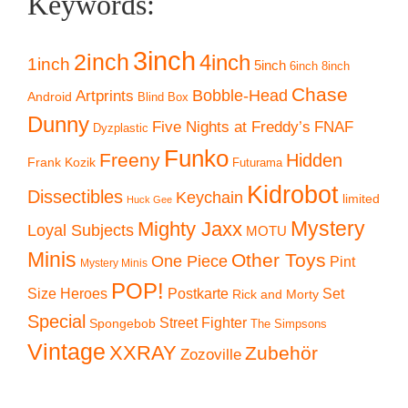
Keywords:
3inch
2inch
4inch
1inch
5inch
6inch
8inch
Chase
Artprints
Bobble-Head
Android
Blind Box
Dunny
Five Nights at Freddy’s
FNAF
Dyzplastic
Funko
Freeny
Hidden
Frank Kozik
Futurama
Kidrobot
Dissectibles
Keychain
limited
Huck Gee
Mystery
Mighty Jaxx
Loyal Subjects
MOTU
Minis
Other Toys
One Piece
Pint
Mystery Minis
POP!
Size Heroes
Postkarte
Set
Rick and Morty
Special
Street Fighter
Spongebob
The Simpsons
Vintage
XXRAY
Zubehör
Zozoville