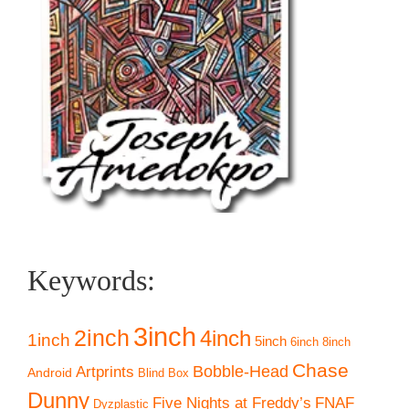
Keywords:
3inch
2inch
4inch
1inch
5inch
6inch
8inch
Chase
Artprints
Bobble-Head
Android
Blind Box
Dunny
Five Nights at Freddy’s
FNAF
Dyzplastic