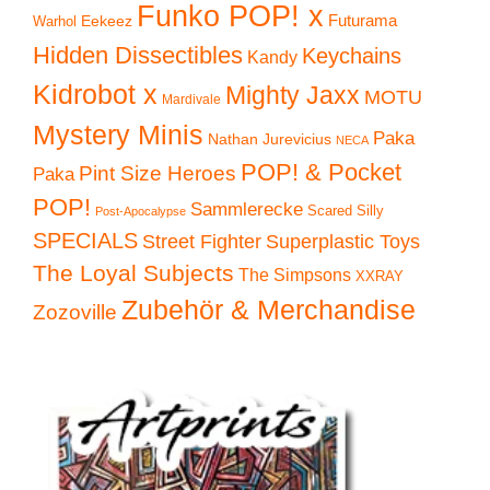
Funko POP! x
Eekeez
Futurama
Warhol
Hidden Dissectibles
Keychains
Kandy
Kidrobot x
Mighty Jaxx
MOTU
Mardivale
Mystery Minis
Paka
Nathan Jurevicius
NECA
POP! & Pocket
Pint Size Heroes
Paka
POP!
Sammlerecke
Scared Silly
Post-Apocalypse
SPECIALS
Superplastic Toys
Street Fighter
The Loyal Subjects
The Simpsons
XXRAY
Zubehör & Merchandise
Zozoville