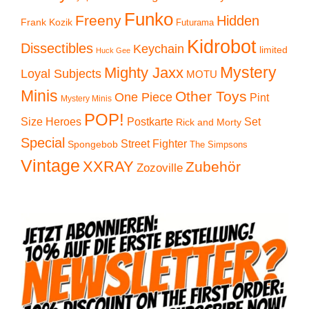
Funko
Freeny
Hidden
Frank Kozik
Futurama
Kidrobot
Dissectibles
Keychain
limited
Huck Gee
Mystery
Mighty Jaxx
Loyal Subjects
MOTU
Minis
Other Toys
One Piece
Pint
Mystery Minis
POP!
Size Heroes
Postkarte
Set
Rick and Morty
Special
Street Fighter
Spongebob
The Simpsons
Vintage
XXRAY
Zubehör
Zozoville