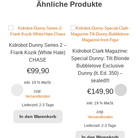
Ähnliche Produkte
Kidrobot Dunny Series 2 –
K
Kidrobot Clark Magazine:
Frank Kozik (White Hate)
Special Dunny: Tilt Blonde
CHASE
Bubblelove Exclusive
€
99,90
Dunny (lt. Ed. 350) –
sealed!!!
inkl. 19 % MwSt.
€
149,90
zzgl.
Versandkosten
inkl. 19 % MwSt.
Lieferzeit:
2-3 Tage
zzgl.
In den Warenkorb
Versandkosten
Lieferzeit:
2-3 Tage
In den Warenkorb