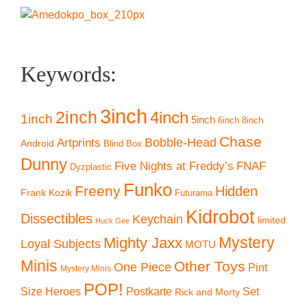
Keywords:
3inch
2inch
4inch
1inch
5inch
6inch
8inch
Chase
Artprints
Bobble-Head
Android
Blind Box
Dunny
Five Nights at Freddy’s
FNAF
Dyzplastic
Funko
Freeny
Hidden
Frank Kozik
Futurama
Kidrobot
Dissectibles
Keychain
limited
Huck Gee
Mystery
Mighty Jaxx
Loyal Subjects
MOTU
Minis
Other Toys
One Piece
Pint
Mystery Minis
POP!
Size Heroes
Postkarte
Set
Rick and Morty