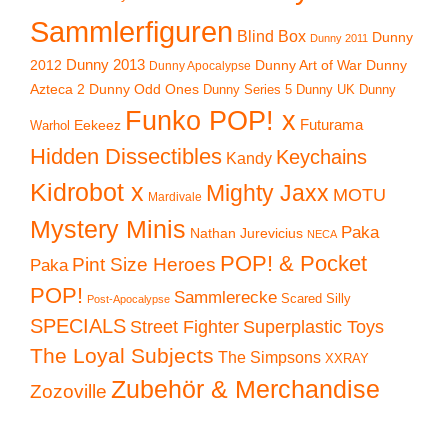
Sammlerfiguren
Blind Box
Dunny
Dunny 2011
2012
Dunny 2013
Dunny Art of War
Dunny
Dunny Apocalypse
Azteca 2
Dunny Odd Ones
Dunny UK
Dunny
Dunny Series 5
Funko POP! x
Eekeez
Futurama
Warhol
Hidden Dissectibles
Keychains
Kandy
Kidrobot x
Mighty Jaxx
MOTU
Mardivale
Mystery Minis
Paka
Nathan Jurevicius
NECA
POP! & Pocket
Pint Size Heroes
Paka
POP!
Sammlerecke
Scared Silly
Post-Apocalypse
SPECIALS
Superplastic Toys
Street Fighter
The Loyal Subjects
The Simpsons
XXRAY
Zubehör & Merchandise
Zozoville