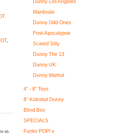
Dunny Los Angeles
Mardivale
OT
Dunny Odd Ones
Post-Apocalypse
BOT
,
Scared Silly
Dunny The 13
Dunny UK
Dunny Warhol
4" - 8" Toys
8" Kidrobot Dunny
Blind Box
SPECIALS
Funko POP! x
le ab.