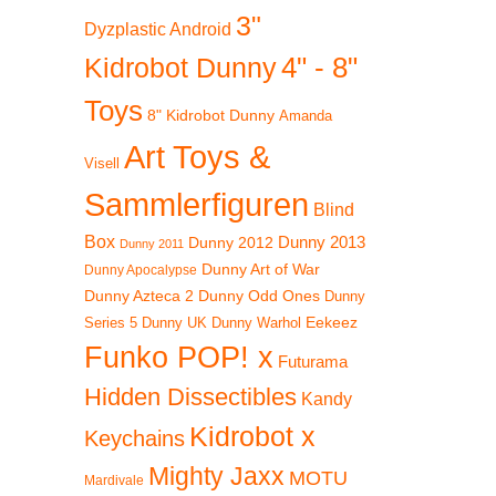
3"
Dyzplastic Android
4" - 8"
Kidrobot Dunny
Toys
8" Kidrobot Dunny
Amanda
Art Toys &
Visell
Sammlerfiguren
Blind
Box
Dunny 2012
Dunny 2013
Dunny 2011
Dunny Art of War
Dunny Apocalypse
Dunny Azteca 2
Dunny Odd Ones
Dunny
Eekeez
Dunny UK
Dunny Warhol
Series 5
Funko POP! x
Futurama
Hidden Dissectibles
Kandy
Kidrobot x
Keychains
 38%
Mighty Jaxx
MOTU
Mardivale