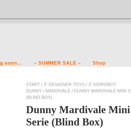
g soon…
– SUMMER SALE –
Shop
START
/
3" DESIGNER TOYS
/
3" KIDROBOT
DUNNY
/
MARDIVALE
/ DUNNY MARDIVALE MINI S
(BLIND BOX)
Dunny Mardivale Mini
Serie (Blind Box)