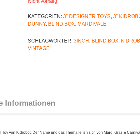
Nicht vorrätig
KATEGORIEN:
3" DESIGNER TOYS
,
3" KIDROB
DUNNY
,
BLIND BOX
,
MARDIVALE
SCHLAGWÖRTER:
3INCH
,
BLIND BOX
,
KIDRO
VINTAGE
e Informationen
yl Toy von Kidrobot. Der Name und das Thema leiten sich von Mardi Gras & Carniva