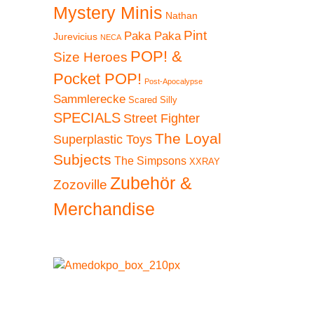
Mystery Minis
Nathan
Pint
Paka Paka
Jurevicius
NECA
POP! &
Size Heroes
Pocket POP!
Post-Apocalypse
Sammlerecke
Scared Silly
SPECIALS
Street Fighter
The Loyal
Superplastic Toys
Subjects
The Simpsons
XXRAY
Zubehör &
Zozoville
Merchandise