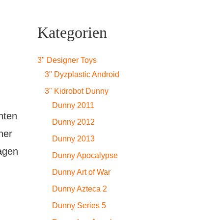
cher
ller
Kategorien
3" Designer Toys
3" Dyzplastic Android
3" Kidrobot Dunny
.
Dunny 2011
nten
Dunny 2012
her
Dunny 2013
sagen
Dunny Apocalypse
Dunny Art of War
Dunny Azteca 2
Dunny Series 5