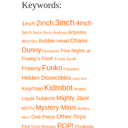
Keywords:
3inch
2inch
4inch
1inch
Artprints
5inch
Android
6inch
8inch
Chase
Bobble-Head
Blind Box
Dunny
Five Nights at
Dyzplastic
Freddy’s
FNAF
Frank Kozik
Funko
Freeny
Futurama
Hidden Dissectibles
Huck Gee
Kidrobot
Keychain
limited
Mighty Jaxx
Loyal Subjects
Mystery Minis
MOTU
Mystery
Other Toys
One Piece
Minis
POP!
Pint Size Heroes
Postkarte