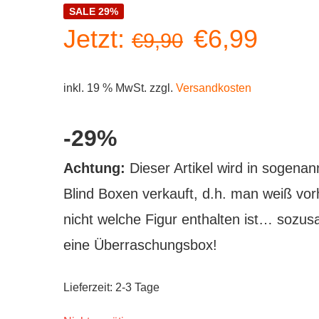
SALE 29%
Ursprüngli
Aktue
Jetzt:
€
6,99
€
9,90
Preis
Preis
inkl. 19 % MwSt.
zzgl.
Versandkosten
war:
ist:
-29%
€9,90
€6,99
Achtung:
Dieser Artikel wird in sogenan
Blind Boxen verkauft, d.h. man weiß vor
nicht welche Figur enthalten ist… sozu
eine Überraschungsbox!
Lieferzeit:
2-3 Tage