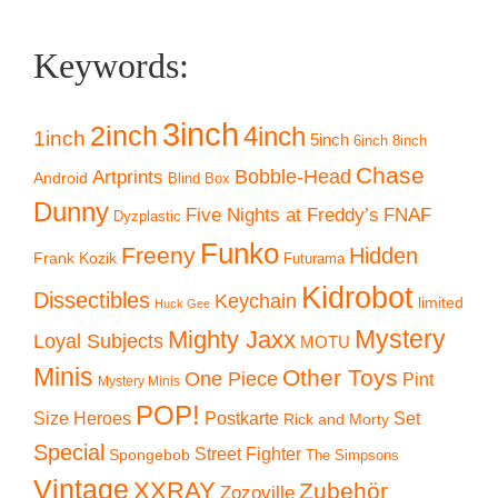
Keywords:
3inch
2inch
4inch
1inch
5inch
6inch
8inch
Chase
Artprints
Bobble-Head
Android
Blind Box
Dunny
Five Nights at Freddy’s
FNAF
Dyzplastic
Funko
Freeny
Hidden
Frank Kozik
Futurama
Kidrobot
Dissectibles
Keychain
limited
Huck Gee
Mystery
Mighty Jaxx
Loyal Subjects
MOTU
Minis
Other Toys
One Piece
Pint
Mystery Minis
POP!
Size Heroes
Postkarte
Set
Rick and Morty
Special
Street Fighter
Spongebob
The Simpsons
Vintage
XXRAY
Zubehör
Zozoville