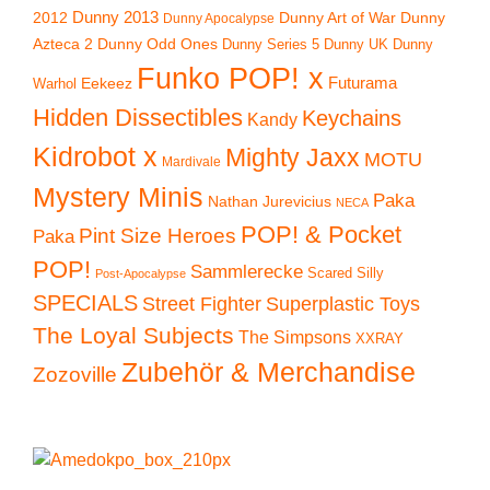
2012
Dunny 2013
Dunny Art of War
Dunny
Dunny Apocalypse
Azteca 2
Dunny Odd Ones
Dunny UK
Dunny
Dunny Series 5
Funko POP! x
Eekeez
Futurama
Warhol
Hidden Dissectibles
Keychains
Kandy
Kidrobot x
Mighty Jaxx
MOTU
Mardivale
Mystery Minis
Paka
Nathan Jurevicius
NECA
POP! & Pocket
Pint Size Heroes
Paka
POP!
Sammlerecke
Scared Silly
Post-Apocalypse
SPECIALS
Superplastic Toys
Street Fighter
The Loyal Subjects
The Simpsons
XXRAY
Zubehör & Merchandise
Zozoville