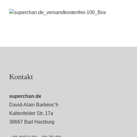
Kontakt
superchan.de
David-Alain Barbéoc’h
Kaltenfelder Str. 17a
38667 Bad Harzburg