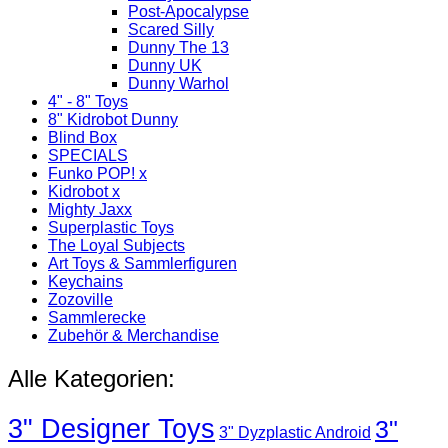
Post-Apocalypse
Scared Silly
Dunny The 13
Dunny UK
Dunny Warhol
4" - 8" Toys
8" Kidrobot Dunny
Blind Box
SPECIALS
Funko POP! x
Kidrobot x
Mighty Jaxx
Superplastic Toys
The Loyal Subjects
Art Toys & Sammlerfiguren
Keychains
Zozoville
Sammlerecke
Zubehör & Merchandise
Alle Kategorien:
3" Designer Toys
3"
3" Dyzplastic Android