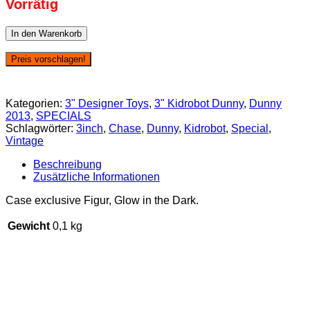
Vorrätig
Dunny
In den Warenkorb
2013
-
Preis vorschlagen!
Jon-
Paul
Kaiser
Kategorien:
3" Designer Toys
,
3" Kidrobot Dunny
,
Dunny
(Case
2013
,
SPECIALS
exclusive)
Schlagwörter:
3inch
,
Chase
,
Dunny
,
Kidrobot
,
Special
,
GID
Vintage
Menge
Beschreibung
Zusätzliche Informationen
Case exclusive Figur, Glow in the Dark.
Gewicht
0,1 kg
SALE 33%
SALE 20%
SALE 32%