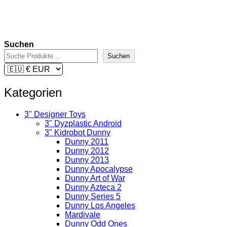
zzgl.
Versandkosten
Lieferzeit:
2-3 Tage
In den Warenkorb
Suchen
Suchen
Kategorien
3" Designer Toys
3" Dyzplastic Android
3" Kidrobot Dunny
Dunny 2011
Dunny 2012
Dunny 2013
Dunny Apocalypse
Dunny Art of War
Dunny Azteca 2
Dunny Series 5
Dunny Los Angeles
Mardivale
Dunny Odd Ones