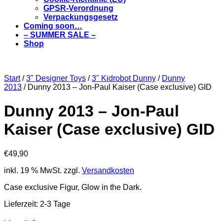
GPSR-Verordnung
Verpackungsgesetz
Coming soon…
– SUMMER SALE –
Shop
Start
/
3" Designer Toys
/
3" Kidrobot Dunny
/
Dunny
2013
/ Dunny 2013 – Jon-Paul Kaiser (Case exclusive) GID
Dunny 2013 – Jon-Paul
Kaiser (Case exclusive) GID
€
49,90
inkl. 19 % MwSt.
zzgl.
Versandkosten
Case exclusive Figur, Glow in the Dark.
Lieferzeit:
2-3 Tage