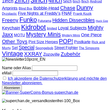
2inch
4inch
1inch
5inch
Android
6inch
8inch
Dunny
Chase
Artprints
Bobble-Head
Blind Box
Five Nights at Freddy’s
FNAF
Frank Kozik
Dyzplastic
Funko
Freeny
Hidden Dissectibles
Futurama
Huck Gee
Kidrobot
Mighty
Loyal Subjects
Keychain
limited
Mystery Minis
Jaxx
One Piece
MOTU
Mystery Minis
POP!
Other Toys
Pint Size Heroes
Postkarte
Rick and
Special
Street Fighter
Set
Morty
Spongebob
The Simpsons
Vintage
XXRAY
Zubehör
Zozoville
Name oder Alias
eMail
Ich akzeptiere die Datenschutzerklärung und möchte den
Newsletter abonnieren.