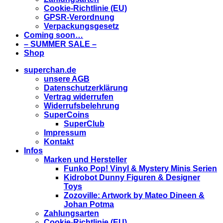
Cookie-Richtlinie (EU)
GPSR-Verordnung
Verpackungsgesetz
Coming soon…
– SUMMER SALE –
Shop
superchan.de
unsere AGB
Datenschutzerklärung
Vertrag widerrufen
Widerrufsbelehrung
SuperCoins
SuperClub
Impressum
Kontakt
Infos
Marken und Hersteller
Funko Pop! Vinyl & Mystery Minis Serien
Kidrobot Dunny Figuren & Designer
Toys
Zozoville: Artwork by Mateo Dineen &
Johan Potma
Zahlungsarten
Cookie-Richtlinie (EU)