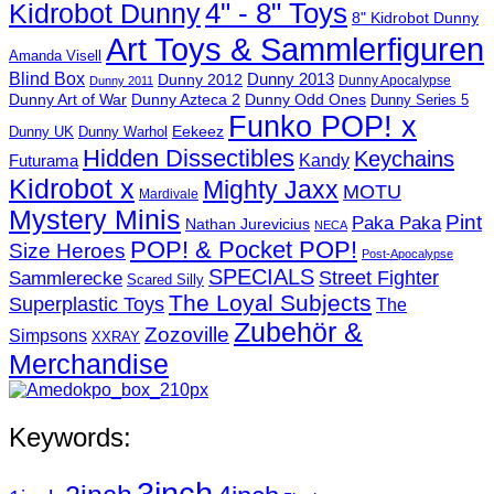
4" - 8" Toys
Kidrobot Dunny
8" Kidrobot Dunny
Art Toys & Sammlerfiguren
Amanda Visell
Blind Box
Dunny 2012
Dunny 2013
Dunny Apocalypse
Dunny 2011
Dunny Art of War
Dunny Azteca 2
Dunny Odd Ones
Dunny Series 5
Funko POP! x
Eekeez
Dunny UK
Dunny Warhol
Hidden Dissectibles
Keychains
Kandy
Futurama
Kidrobot x
Mighty Jaxx
MOTU
Mardivale
Mystery Minis
Pint
Paka Paka
Nathan Jurevicius
NECA
POP! & Pocket POP!
Size Heroes
Post-Apocalypse
SPECIALS
Sammlerecke
Street Fighter
Scared Silly
The Loyal Subjects
Superplastic Toys
The
Zubehör &
Zozoville
Simpsons
XXRAY
Merchandise
Keywords:
3inch