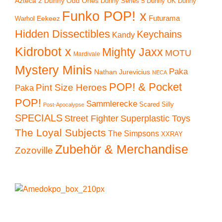
Azteca 2
Dunny Odd Ones
Dunny UK
Dunny
Dunny Series 5
Funko POP! x
Eekeez
Futurama
Warhol
Hidden Dissectibles
Keychains
Kandy
Kidrobot x
Mighty Jaxx
MOTU
Mardivale
Mystery Minis
Paka
Nathan Jurevicius
NECA
POP! & Pocket
Pint Size Heroes
Paka
POP!
Sammlerecke
Scared Silly
Post-Apocalypse
SPECIALS
Superplastic Toys
Street Fighter
The Loyal Subjects
The Simpsons
XXRAY
Zubehör & Merchandise
Zozoville