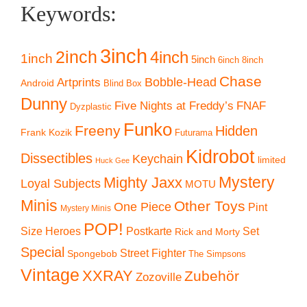
Keywords:
3inch
2inch
4inch
1inch
5inch
6inch
8inch
Chase
Artprints
Bobble-Head
Android
Blind Box
Dunny
Five Nights at Freddy’s
FNAF
Dyzplastic
Funko
Freeny
Hidden
Frank Kozik
Futurama
Kidrobot
Dissectibles
Keychain
limited
Huck Gee
Mystery
Mighty Jaxx
Loyal Subjects
MOTU
Minis
Other Toys
One Piece
Pint
Mystery Minis
POP!
Size Heroes
Postkarte
Set
Rick and Morty
Special
Street Fighter
Spongebob
The Simpsons
Vintage
XXRAY
Zubehör
Zozoville