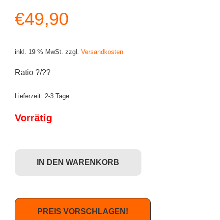
€
49,90
inkl. 19 % MwSt.
zzgl.
Versandkosten
Ratio ?/??
Lieferzeit:
2-3 Tage
Vorrätig
Dunny 2013 - Cris Rose (schwarz) CHASE Menge
IN DEN WARENKORB
PREIS VORSCHLAGEN!