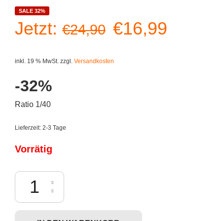
SALE 32%
Ursprüngliche
Aktuell
Jetzt:
€
16,99
€
24,90
Preis
Preis
inkl. 19 % MwSt.
zzgl.
Versandkosten
war:
ist:
-32%
€24,90
€16,99
Ratio 1/40
Lieferzeit:
2-3 Tage
Vorrätig
Dunny 2013 - Ardabus Rubber Menge