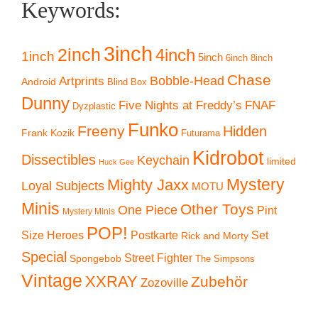
Keywords:
3inch
2inch
4inch
1inch
5inch
6inch
8inch
Chase
Artprints
Bobble-Head
Android
Blind Box
Dunny
Five Nights at Freddy’s
FNAF
Dyzplastic
Funko
Freeny
Hidden
Frank Kozik
Futurama
Kidrobot
Dissectibles
Keychain
limited
Huck Gee
Mystery
Mighty Jaxx
Loyal Subjects
MOTU
Minis
Other Toys
One Piece
Pint
Mystery Minis
POP!
Size Heroes
Postkarte
Set
Rick and Morty
Special
Street Fighter
Spongebob
The Simpsons
Vintage
XXRAY
Zubehör
Zozoville