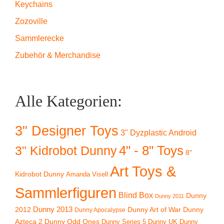
Keychains
Zozoville
Sammlerecke
Zubehör & Merchandise
Alle Kategorien:
3" Designer Toys
3" Dyzplastic Android
4" - 8" Toys
3" Kidrobot Dunny
8"
Art Toys &
Kidrobot Dunny
Amanda Visell
Sammlerfiguren
Blind Box
Dunny
Dunny 2011
2012
Dunny 2013
Dunny Art of War
Dunny
Dunny Apocalypse
Azteca 2
Dunny Odd Ones
Dunny UK
Dunny
Dunny Series 5