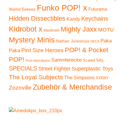
Funko POP! x
Eekeez
Futurama
Warhol
Hidden Dissectibles
Keychains
Kandy
Kidrobot x
Mighty Jaxx
MOTU
Mardivale
Mystery Minis
Paka
Nathan Jurevicius
NECA
POP! & Pocket
Pint Size Heroes
Paka
POP!
Sammlerecke
Scared Silly
Post-Apocalypse
SPECIALS
Superplastic Toys
Street Fighter
The Loyal Subjects
The Simpsons
XXRAY
Zubehör & Merchandise
Zozoville