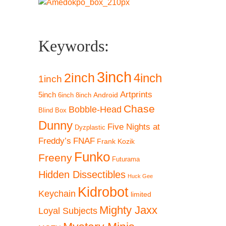
Keywords:
3inch
2inch
4inch
1inch
Artprints
5inch
Android
6inch
8inch
Chase
Bobble-Head
Blind Box
Dunny
Five Nights at
Dyzplastic
Freddy’s
FNAF
Frank Kozik
Funko
Freeny
Futurama
Hidden Dissectibles
Huck Gee
Kidrobot
Keychain
limited
Mighty Jaxx
Loyal Subjects