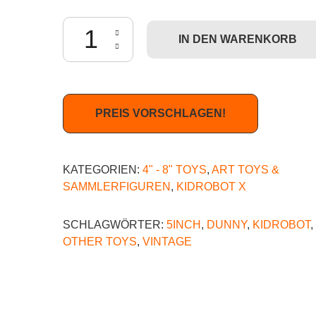
Codename Unknown Dunny by Sekure D Menge
IN DEN WARENKORB
PREIS VORSCHLAGEN!
KATEGORIEN:
4" - 8" TOYS
,
ART TOYS &
SAMMLERFIGUREN
,
KIDROBOT X
SCHLAGWÖRTER:
5INCH
,
DUNNY
,
KIDROBOT
,
OTHER TOYS
,
VINTAGE