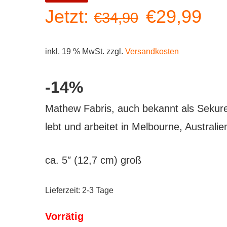
Ursprüngl
Akt
Jetzt:
€
29,99
€
34,90
Preis
Pre
inkl. 19 % MwSt.
zzgl.
Versandkosten
war:
ist:
-14%
€34,90
€2
Mathew Fabris, auch bekannt als Sekur
lebt und arbeitet in Melbourne, Australie
ca. 5″ (12,7 cm) groß
Lieferzeit:
2-3 Tage
Vorrätig