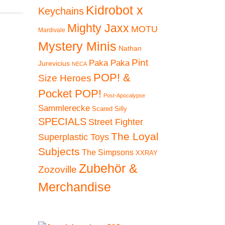
Kidrobot x
Keychains
Mighty Jaxx
MOTU
Mardivale
Mystery Minis
Nathan
Pint
Paka Paka
Jurevicius
NECA
POP! &
Size Heroes
Pocket POP!
Post-Apocalypse
Sammlerecke
Scared Silly
SPECIALS
Street Fighter
The Loyal
Superplastic Toys
Subjects
The Simpsons
XXRAY
Zubehör &
Zozoville
Merchandise