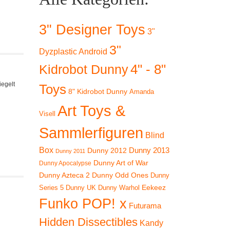
3" Designer Toys
3"
3"
Dyzplastic Android
4" - 8"
Kidrobot Dunny
iegelt
Toys
8" Kidrobot Dunny
Amanda
Art Toys &
Visell
Sammlerfiguren
Blind
Box
Dunny 2012
Dunny 2013
Dunny 2011
Dunny Art of War
Dunny Apocalypse
Dunny Azteca 2
Dunny Odd Ones
Dunny
Eekeez
Dunny UK
Dunny Warhol
Series 5
Funko POP! x
Futurama
Hidden Dissectibles
Kandy