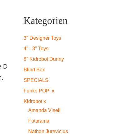
icher
ueller
Kategorien
is
3" Designer Toys
4" - 8" Toys
9,99.
8" Kidrobot Dunny
e D
Blind Box
n.
SPECIALS
Funko POP! x
Kidrobot x
Amanda Visell
Futurama
Nathan Jurevicius