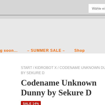
g soon…
– SUMMER SALE –
Shop
START
/
KIDROBOT X
/ CODENAME UNKNOWN D
BY SEKURE D
Codename Unknown
Dunny by Sekure D
SALE 14%