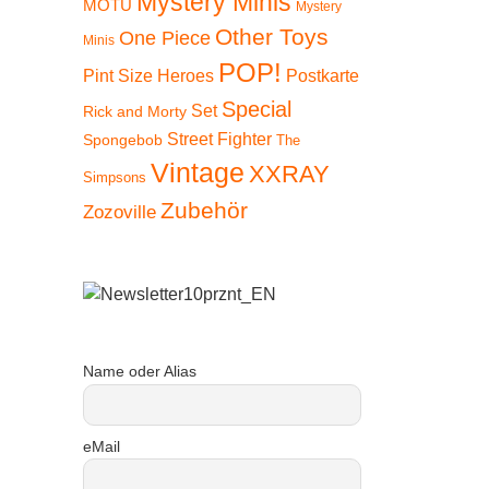
Mystery Minis
MOTU
Mystery
Other Toys
One Piece
Minis
POP!
Pint Size Heroes
Postkarte
 11%
Special
Set
Rick and Morty
Street Fighter
Spongebob
The
Vintage
XXRAY
Simpsons
Zubehör
Zozoville
Name oder Alias
eMail