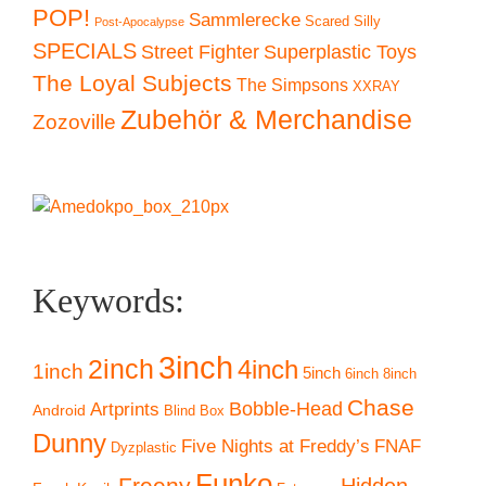
POP!
Sammlerecke
Scared Silly
Post-Apocalypse
SPECIALS
Superplastic Toys
Street Fighter
The Loyal Subjects
The Simpsons
XXRAY
Zubehör & Merchandise
Zozoville
Keywords:
3inch
2inch
4inch
1inch
5inch
6inch
8inch
Chase
Artprints
Bobble-Head
Android
Blind Box
Dunny
Five Nights at Freddy’s
FNAF
Dyzplastic
Funko
Freeny
Hidden