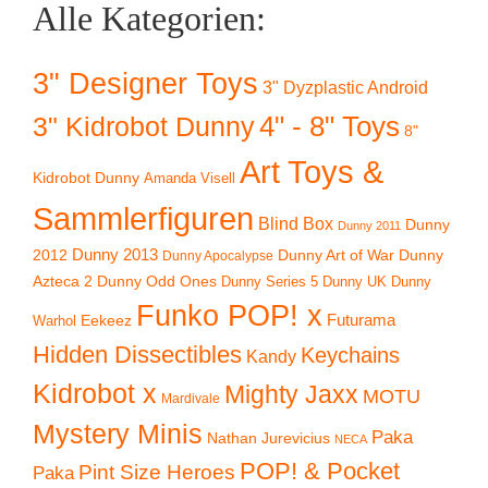
Alle Kategorien:
3" Designer Toys
3" Dyzplastic Android
4" - 8" Toys
3" Kidrobot Dunny
8"
Art Toys &
Kidrobot Dunny
Amanda Visell
Sammlerfiguren
Blind Box
Dunny
Dunny 2011
2012
Dunny 2013
Dunny Art of War
Dunny
Dunny Apocalypse
Azteca 2
Dunny Odd Ones
Dunny UK
Dunny
Dunny Series 5
Funko POP! x
Eekeez
Futurama
Warhol
Hidden Dissectibles
Keychains
Kandy
Kidrobot x
Mighty Jaxx
MOTU
Mardivale
Mystery Minis
Paka
Nathan Jurevicius
NECA
POP! & Pocket
Pint Size Heroes
Paka