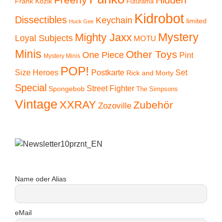
Frank Kozik
Futurama
Kidrobot
Dissectibles
Keychain
limited
Huck Gee
Mystery
Mighty Jaxx
Loyal Subjects
MOTU
Minis
Other Toys
One Piece
Pint
Mystery Minis
POP!
Size Heroes
Postkarte
Set
Rick and Morty
Special
Street Fighter
Spongebob
The Simpsons
Vintage
XXRAY
Zubehör
Zozoville
Name oder Alias
eMail