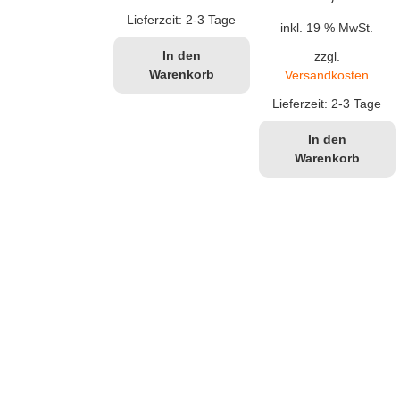
Preis
Prei
Lieferzeit:
2-3 Tage
inkl. 19 % MwSt.
war:
ist:
In den
zzgl.
Warenkorb
Versandkosten
€29,90
€24,
Lieferzeit:
2-3 Tage
In den
Warenkorb