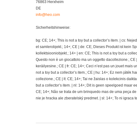
76863 Herxheim
DE
info@heo.com
Sicherheitshinweise:
bg: CE; 14+; This is not a toy but a collector’s item. | cs: Ne
et samlerobjekt.; 14+; CE | de: CE; Dieses Produkt ist kein S
kollektsiooniobjekt.; 14+ | en: CE; This is not a toy but a coll
Questo non è un giocattolo ma un oggetto dacollezione.; CE | e
keräilyesine.; CE | fr: CE; 14+; Ceci n’est pas un jouet mais un a
not a toy but a collector’s item.; CE | hu: 14+; Ez nem játék ha
collezione.; CE | lt: CE; 14+; Tai ne žaislas o kolekcinis daikta
but a collector’s item. | nl: 14+; Dit is geen speelgoed maar ee
CE; 14+; Não se trata de um brinquedo mas de uma peça de cole
nie je hracka ale zberatelský predmet. | sl: 14+; To ni igraca 