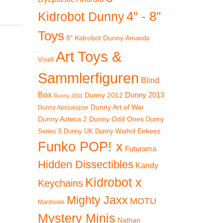
4" - 8"
Kidrobot Dunny
Toys
8" Kidrobot Dunny
Amanda
Art Toys &
Visell
Sammlerfiguren
Blind
Box
Dunny 2012
Dunny 2013
Dunny 2011
Dunny Art of War
Dunny Apocalypse
Dunny Azteca 2
Dunny Odd Ones
Dunny
Eekeez
Dunny UK
Dunny Warhol
Series 5
Funko POP! x
Futurama
Hidden Dissectibles
Kandy
Kidrobot x
Keychains
Mighty Jaxx
MOTU
Mardivale
Mystery Minis
Nathan