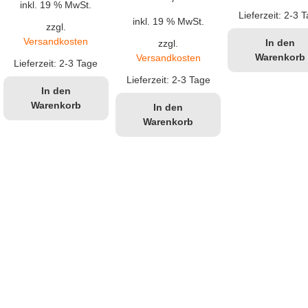
Preis
Preis
inkl. 19 % MwSt.
s
Preis
Preis
Lieferzeit:
2-3 T
inkl. 19 % MwSt.
war:
ist:
zzgl.
war:
ist:
Versandkosten
In den
zzgl.
€24,90
€21,99.
Warenkorb
Versandkosten
Lieferzeit:
2-3 Tage
99.
€29,90
€24,99.
Lieferzeit:
2-3 Tage
In den
Warenkorb
In den
Warenkorb