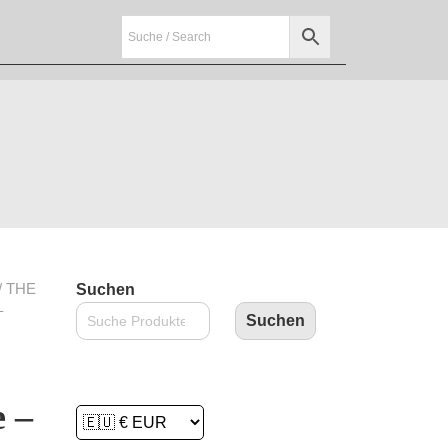
/ THE
Suchen
–
Suchen
e –