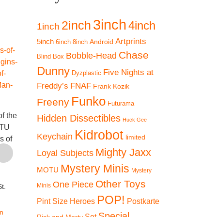
3inch
2inch
4inch
1inch
Artprints
5inch
Android
6inch
8inch
Chase
Bobble-Head
Blind Box
Dunny
Five Nights at
Dyzplastic
Freddy’s
FNAF
Frank Kozik
Funko
Freeny
Funko Pocket POP!
Funko Po
Futurama
of the
Mattel: Masters of the
Masters of the
Master
Hidden Dissectibles
Huck Gee
OTU
Universe (Revelation
Universe MOTU –
Univers
Kidrobot
Keychain
limited
s of
Masterverse) –
He-Man (Keychain)
He-Man 
 Man
Skeletor
Claws Sk
Mighty Jaxx
Loyal Subjects
€
12,90
(Keyc
€
29,90
Mystery Minis
MOTU
Mystery
inkl. 19 % MwSt.
€
2
Other Toys
One Piece
Minis
t.
inkl. 19 % MwSt.
zzgl.
POP!
inkl. 1
Pint Size Heroes
Postkarte
Versandkosten
zzgl.
n
Versandkosten
zz
Special
Lieferzeit:
2-3 Tage
Set