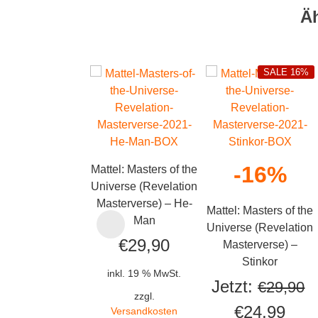
Ä
SALE 16%
-16%
Mattel: Masters of the
Universe (Revelation
Masterverse) – He-
Mattel: Masters of the
Man
Universe (Revelation
€
29,90
Masterverse) –
Stinkor
inkl. 19 % MwSt.
Jetzt:
€
29,90
zzgl.
Ursprüngli
Aktu
€
24,99
Versandkosten