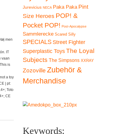
Pint
Paka Paka
Jurevicius
NECA
POP! &
Size Heroes
Pocket POP!
Post-Apocalypse
Sammlerecke
Scared Silly
getøj men
SPECIALS
Street Fighter
The Loyal
Superplastic Toys
ón. IT
u vaan
Subjects
The Simpsons
XXRAY
This is
Zubehör &
Zozoville
 not a toy
Merchandise
E | pt:
14+; Toto
14+; CE
Keywords: