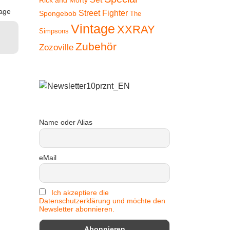
Rick and Morty
Versan
age
Lieferzeit:
2-3 Tage
Street Fighter
Spongebob
The
In den
Lieferzeit
Vintage
XXRAY
Warenkorb
Simpsons
In den
Warenkorb
In
Zubehör
Zozoville
Ware
Name oder Alias
eMail
Ich akzeptiere die
Datenschutzerklärung und möchte den
Newsletter abonnieren.