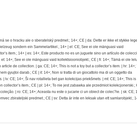
jedná se o hracku ale o sberatelský predmet.; 14+; CE | da: Dette er ikke et stykke le
pielzeug sondern ein Sammelartikel.; 14+ | el: CE; See ei ole mänguasi vaid
ector’s item.; 14+ | es: 14+; Este producto no es un juguete sino un artículo de colecci
t: 14+; See ei ole mänguasi vaid kollektsiooniobjekt.; CE | fi: 14+; Tämä ei ole lel
rticle de collection. | ga: CE; 14+; This is not a toy but a collector’s item. | hr: 14+; 
nem gyujtoi darab.; CE | it: 14+; Non si tratta di un giocattolo ma di un oggetto da
s. | lv: CE; 14+; Ši nav rotallieta bet gan kolekcijas priekšmets. | mt: CE; 14+; This is
n collector’s item.; CE | pl: 14+; To nie jest zabawka ale przedmiot kolekcjonerski.; C
ção. | ro: CE; 14+; Aceasta nu este o jucarie ci un obiect de colec?ie. | sk: CE; 
temvec zbirateljski predmet.; CE | sv: Detta är inte en leksak utan ett samlarobjekt.; 