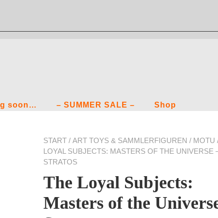
g soon…
– SUMMER SALE –
Shop
START
/
ART TOYS & SAMMLERFIGUREN
/
MOTU
LOYAL SUBJECTS: MASTERS OF THE UNIVERSE 
STRATOS
The Loyal Subjects:
Masters of the Univers