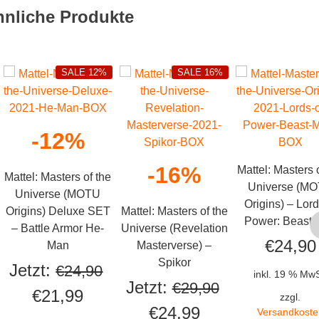
hnliche Produkte
SALE 12%
SALE 16%
-12%
-16%
Mattel: Masters 
Mattel: Masters of the
Universe (M
Universe (MOTU
Origins) – Lord
Origins) Deluxe SET
Mattel: Masters of the
Power: Beast
– Battle Armor He-
Universe (Revelation
€
24,90
Man
Masterverse) –
Spikor
Jetzt:
€
24,90
inkl. 19 % MwS
Jetzt:
€
29,90
Ursprünglicher
Aktueller
€
21,99
zzgl.
cher
eller
Ursprünglicher
Aktueller
€
24,99
Versandkoste