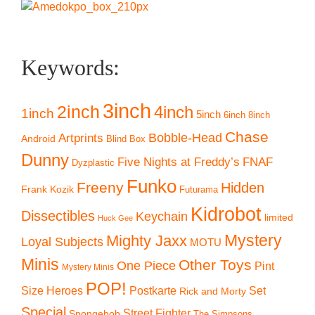
Keywords:
3inch
2inch
4inch
1inch
5inch
6inch
8inch
Chase
Artprints
Bobble-Head
Android
Blind Box
Dunny
Five Nights at Freddy’s
FNAF
Dyzplastic
Funko
Freeny
Hidden
Frank Kozik
Futurama
Kidrobot
Dissectibles
Keychain
limited
Huck Gee
Mystery
Mighty Jaxx
Loyal Subjects
MOTU
Minis
Other Toys
One Piece
Pint
Mystery Minis
POP!
Size Heroes
Postkarte
Set
Rick and Morty
Special
Street Fighter
Spongebob
The Simpsons