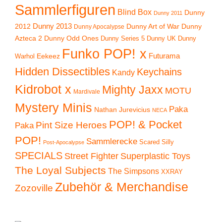
Sammlerfiguren
Blind Box
Dunny
Dunny 2011
2012
Dunny 2013
Dunny Art of War
Dunny
Dunny Apocalypse
Azteca 2
Dunny Odd Ones
Dunny UK
Dunny
Dunny Series 5
Funko POP! x
Eekeez
Futurama
Warhol
Hidden Dissectibles
Keychains
Kandy
Kidrobot x
Mighty Jaxx
MOTU
Mardivale
Mystery Minis
Paka
Nathan Jurevicius
NECA
POP! & Pocket
Pint Size Heroes
Paka
POP!
Sammlerecke
Scared Silly
Post-Apocalypse
SPECIALS
Superplastic Toys
Street Fighter
The Loyal Subjects
The Simpsons
XXRAY
Zubehör & Merchandise
Zozoville