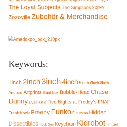
The Loyal Subjects
The Simpsons
XXRAY
Zubehör & Merchandise
Zozoville
Keywords:
3inch
2inch
4inch
1inch
5inch
6inch
8inch
Chase
Artprints
Bobble-Head
Android
Blind Box
Dunny
Five Nights at Freddy’s
FNAF
Dyzplastic
Funko
Freeny
Hidden
Frank Kozik
Futurama
Kidrobot
Dissectibles
Keychain
limited
Huck Gee