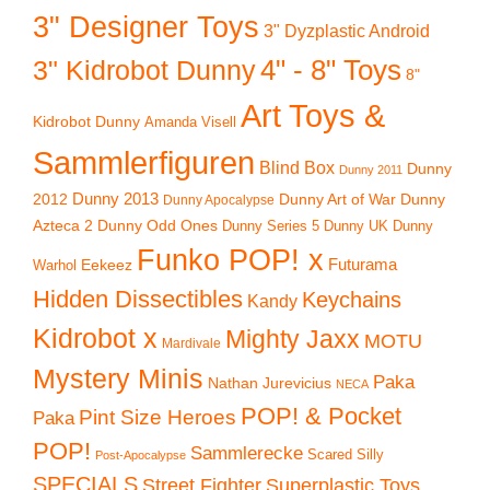
3" Designer Toys
3" Dyzplastic Android
4" - 8" Toys
3" Kidrobot Dunny
8"
Art Toys &
Kidrobot Dunny
Amanda Visell
Sammlerfiguren
Blind Box
Dunny
Dunny 2011
2012
Dunny 2013
Dunny Art of War
Dunny
Dunny Apocalypse
Azteca 2
Dunny Odd Ones
Dunny UK
Dunny
Dunny Series 5
Funko POP! x
Eekeez
Futurama
Warhol
Hidden Dissectibles
Keychains
Kandy
Kidrobot x
Mighty Jaxx
MOTU
Mardivale
Mystery Minis
Paka
Nathan Jurevicius
NECA
POP! & Pocket
Pint Size Heroes
Paka
POP!
Sammlerecke
Scared Silly
Post-Apocalypse
SPECIALS
Superplastic Toys
Street Fighter