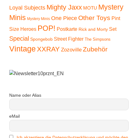
Mystery
Mighty Jaxx
Loyal Subjects
MOTU
Minis
Other Toys
One Piece
Pint
Mystery Minis
POP!
Size Heroes
Postkarte
Set
Rick and Morty
Special
Street Fighter
Spongebob
The Simpsons
Vintage
XXRAY
Zubehör
Zozoville
Name oder Alias
eMail
Ich akzeptiere die Datenschutzerklärung und möchte den