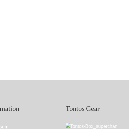
rmation
Tontos Gear
ssum