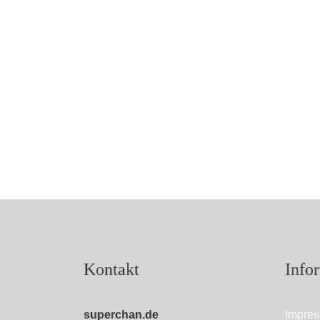
Kontakt
Info
superchan.de
Impre