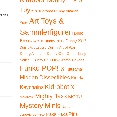
Toys
8" Kidrobot Dunny
Amanda
Aliens,
Art Toys &
Visell
Sammlerfiguren
Blind
Box
Dunny 2012
Dunny 2013
Dunny 2011
Dunny Art of War
Dunny Apocalypse
Dunny Azteca 2
Dunny Odd Ones
Dunny
Eekeez
Dunny UK
Dunny Warhol
Series 5
Funko POP! x
Futurama
Hidden Dissectibles
Kandy
Kidrobot x
Keychains
Mighty Jaxx
MOTU
Mardivale
Mystery Minis
Nathan
Pint
Paka Paka
Jurevicius
NECA