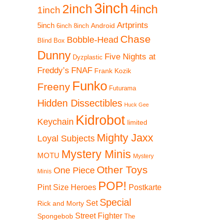
3inch
2inch
4inch
1inch
In den
Artprints
Warenkorb
5inch
Android
6inch
8inch
Chase
Bobble-Head
Blind Box
Dunny
Five Nights at
Dyzplastic
Freddy’s
FNAF
Frank Kozik
Funko
Freeny
Futurama
Hidden Dissectibles
Huck Gee
Kidrobot
Keychain
limited
Mighty Jaxx
Loyal Subjects
Mystery Minis
MOTU
Mystery
Other Toys
One Piece
Minis
POP!
Pint Size Heroes
Postkarte
Special
Set
Rick and Morty
Street Fighter
Spongebob
The