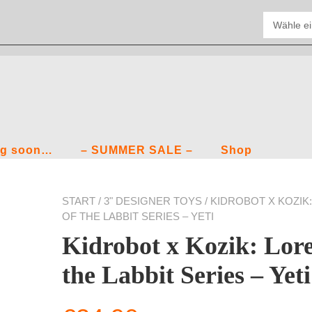
g soon…
– SUMMER SALE –
Shop
START
/
3" DESIGNER TOYS
/ KIDROBOT X KOZIK
OF THE LABBIT SERIES – YETI
Kidrobot x Kozik: Lore
the Labbit Series – Yeti