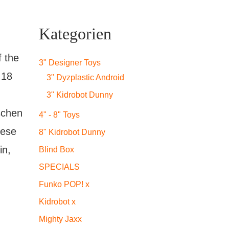
Kategorien
f the
3" Designer Toys
 18
3" Dyzplastic Android
3" Kidrobot Dunny
schen
4" - 8" Toys
iese
8" Kidrobot Dunny
in,
Blind Box
SPECIALS
Funko POP! x
Kidrobot x
Mighty Jaxx