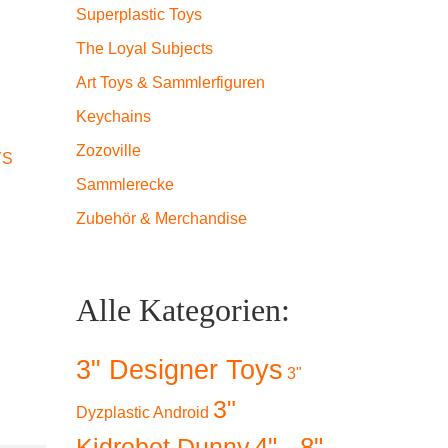
Superplastic Toys
The Loyal Subjects
Art Toys & Sammlerfiguren
Keychains
Zozoville
YS
Sammlerecke
Zubehör & Merchandise
Alle Kategorien:
3" Designer Toys
3"
3"
Dyzplastic Android
4" - 8"
Kidrobot Dunny