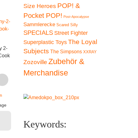
POP! &
Size Heroes
Pocket POP!
Post-Apocalypse
Sammlerecke
Scared Silly
SPECIALS
Street Fighter
The Loyal
Kidrobot Fatcap
Superplastic Toys
y 2-
Series 1 – Zeta
Kidrobo
Subjects
The Simpsons
XXRAY
 Cook
Kidrobot x
Series 
€
24,90
Zubehör &
Zozoville
Shelterbank –
CH
Charlie & Cosmic
Merchandise
inkl. 19 % MwSt.
€
14
Garbage SET (ltd.
t.
zzgl.
Ed. 300)
inkl. 1
Versandkosten
€
399,00
n
zz
Lieferzeit:
2-3 Tage
Versan
age
inkl. 19 % MwSt.
In den
Lieferzeit
Warenkorb
zzgl.
Keywords:
Versandkosten
In
Ware
Lieferzeit:
2-3 Tage