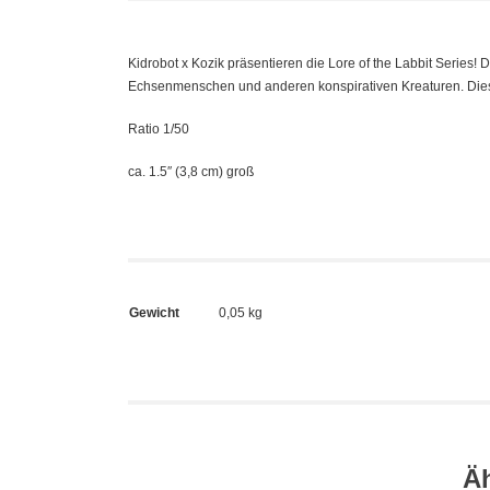
Kidrobot x Kozik präsentieren die Lore of the Labbit Series!
Echsenmenschen und anderen konspirativen Kreaturen. Diese
Ratio 1/50
ca. 1.5″ (3,8 cm) groß
Gewicht
0,05 kg
Ä