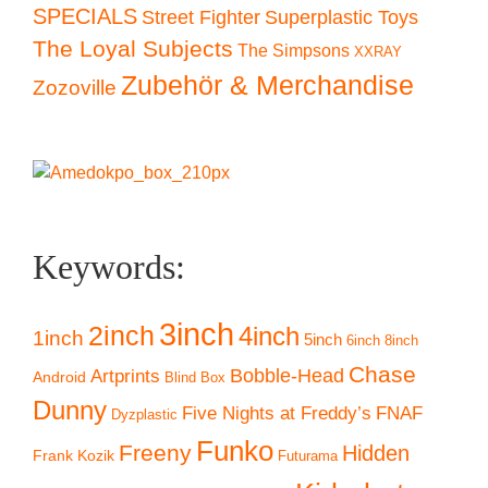
SPECIALS
Superplastic Toys
Street Fighter
The Loyal Subjects
The Simpsons
XXRAY
Zubehör & Merchandise
Zozoville
Keywords:
3inch
2inch
4inch
1inch
5inch
6inch
8inch
Chase
Artprints
Bobble-Head
Android
Blind Box
Dunny
Five Nights at Freddy’s
FNAF
Dyzplastic
Funko
Freeny
Hidden
Frank Kozik
Futurama