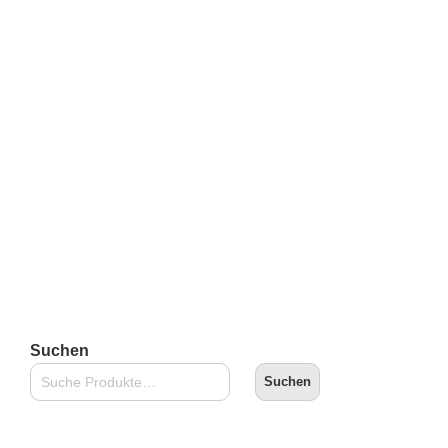
Kidrobot Dunny Warhol Series – Dollar Signs
(Keychain)
€
11,90
inkl. 19 % MwSt.
zzgl.
Versandkosten
Lieferzeit:
2-3 Tage
In den Warenkorb
Suchen
Suchen