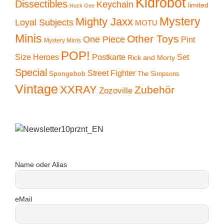
Kidrobot
Dissectibles
Keychain
limited
Huck Gee
Mystery
Mighty Jaxx
Loyal Subjects
MOTU
Minis
Other Toys
One Piece
Pint
Mystery Minis
POP!
Size Heroes
Postkarte
Set
Rick and Morty
Special
Street Fighter
Spongebob
The Simpsons
Vintage
XXRAY
Zubehör
Zozoville
Name oder Alias
eMail