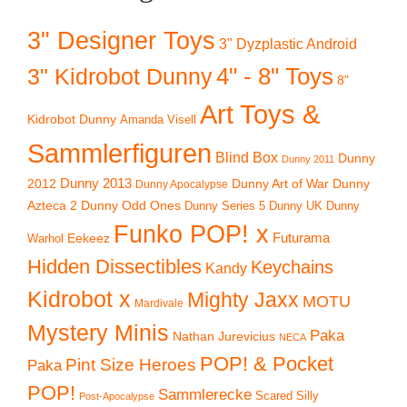
3" Designer Toys
3" Dyzplastic Android
4" - 8" Toys
3" Kidrobot Dunny
8"
Art Toys &
Kidrobot Dunny
Amanda Visell
Sammlerfiguren
Blind Box
Dunny
Dunny 2011
2012
Dunny 2013
Dunny Art of War
Dunny
Dunny Apocalypse
Azteca 2
Dunny Odd Ones
Dunny UK
Dunny
Dunny Series 5
Funko POP! x
Eekeez
Futurama
Warhol
Hidden Dissectibles
Keychains
Kandy
Kidrobot x
Mighty Jaxx
MOTU
Mardivale
Mystery Minis
Paka
Nathan Jurevicius
NECA
POP! & Pocket
Pint Size Heroes
Paka
POP!
Sammlerecke
Scared Silly
Post-Apocalypse