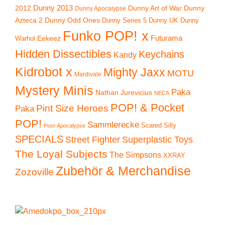
2012
Dunny 2013
Dunny Art of War
Dunny
Dunny Apocalypse
Azteca 2
Dunny Odd Ones
Dunny UK
Dunny
Dunny Series 5
Funko POP! x
Eekeez
Futurama
Warhol
Hidden Dissectibles
Keychains
Kandy
Kidrobot x
Mighty Jaxx
MOTU
Mardivale
Mystery Minis
Paka
Nathan Jurevicius
NECA
POP! & Pocket
Pint Size Heroes
Paka
POP!
Sammlerecke
Scared Silly
Post-Apocalypse
SPECIALS
Superplastic Toys
Street Fighter
The Loyal Subjects
The Simpsons
XXRAY
Zubehör & Merchandise
Zozoville