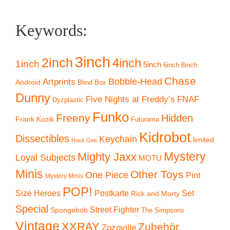
Keywords:
3inch
2inch
4inch
1inch
5inch
6inch
8inch
Chase
Artprints
Bobble-Head
Android
Blind Box
Dunny
Five Nights at Freddy’s
FNAF
Dyzplastic
Funko
Freeny
Hidden
Frank Kozik
Futurama
Kidrobot
Dissectibles
Keychain
limited
Huck Gee
Mystery
Mighty Jaxx
Loyal Subjects
MOTU
Minis
Other Toys
One Piece
Pint
Mystery Minis
POP!
Size Heroes
Postkarte
Set
Rick and Morty
Special
Street Fighter
Spongebob
The Simpsons
Vintage
XXRAY
Zubehör
Zozoville