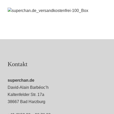
Kontakt
superchan.de
David-Alain Barbéoc’h
Kaltenfelder Str. 17a
38667 Bad Harzburg