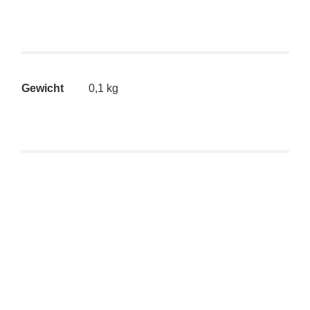
Gewicht
0,1 kg
Kidrobot Dunny Warhol Series – Mao (Keychain)
€
14,90