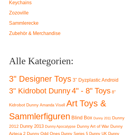
Keychains
Zozoville
Sammlerecke
Zubehör & Merchandise
Alle Kategorien:
3" Designer Toys
3" Dyzplastic Android
4" - 8" Toys
3" Kidrobot Dunny
8"
Art Toys &
Kidrobot Dunny
Amanda Visell
Sammlerfiguren
Blind Box
Dunny
Dunny 2011
2012
Dunny 2013
Dunny Art of War
Dunny
Dunny Apocalypse
Azteca 2
Dunny Odd Ones
Dunny UK
Dunny
Dunny Series 5