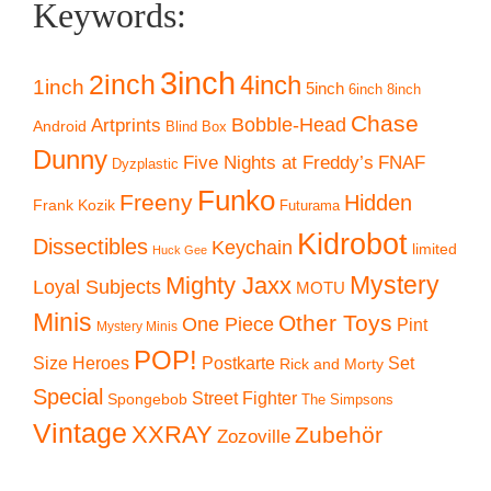
Keywords:
3inch
2inch
4inch
1inch
5inch
6inch
8inch
Chase
Artprints
Bobble-Head
Android
Blind Box
Dunny
Five Nights at Freddy’s
FNAF
Dyzplastic
Funko
Freeny
Hidden
Frank Kozik
Futurama
Kidrobot
Dissectibles
Keychain
limited
Huck Gee
Mystery
Mighty Jaxx
Loyal Subjects
MOTU
Minis
Other Toys
One Piece
Pint
Mystery Minis
POP!
Size Heroes
Postkarte
Set
Rick and Morty
Special
Street Fighter
Spongebob
The Simpsons
Vintage
XXRAY
Zubehör
Zozoville