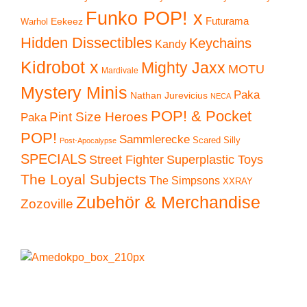
Funko POP! x
Eekeez
Futurama
Warhol
Hidden Dissectibles
Keychains
Kandy
Kidrobot x
Mighty Jaxx
MOTU
Mardivale
Mystery Minis
Paka
Nathan Jurevicius
NECA
POP! & Pocket
Pint Size Heroes
Paka
POP!
Sammlerecke
Scared Silly
Post-Apocalypse
SPECIALS
Superplastic Toys
Street Fighter
The Loyal Subjects
The Simpsons
XXRAY
Zubehör & Merchandise
Zozoville