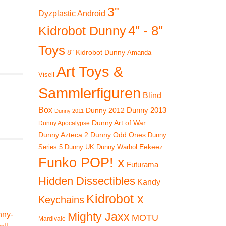
3"
Dyzplastic Android
4" - 8"
Kidrobot Dunny
Toys
8" Kidrobot Dunny
Amanda
Art Toys &
Visell
Sammlerfiguren
Blind
Box
Dunny 2012
Dunny 2013
Dunny 2011
Dunny Art of War
Dunny Apocalypse
Dunny Azteca 2
Dunny Odd Ones
Dunny
Eekeez
Dunny UK
Dunny Warhol
Series 5
Funko POP! x
Futurama
Hidden Dissectibles
Kandy
Kidrobot x
Keychains
Mighty Jaxx
MOTU
Mardivale