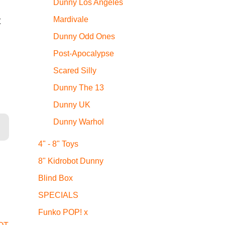
Dunny Los Angeles
Mardivale
t
Dunny Odd Ones
Post-Apocalypse
Scared Silly
Dunny The 13
Dunny UK
Dunny Warhol
skup (Acid Head) Menge
4" - 8" Toys
8" Kidrobot Dunny
Blind Box
SPECIALS
Funko POP! x