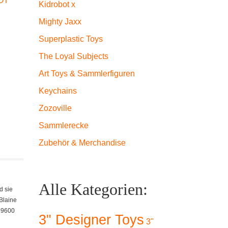
OT
Kidrobot x
Mighty Jaxx
Superplastic Toys
The Loyal Subjects
Art Toys & Sammlerfiguren
Keychains
Zozoville
Sammlerecke
Zubehör & Merchandise
Alle Kategorien:
d sie
Blaine
s 9600
3" Designer Toys
3"