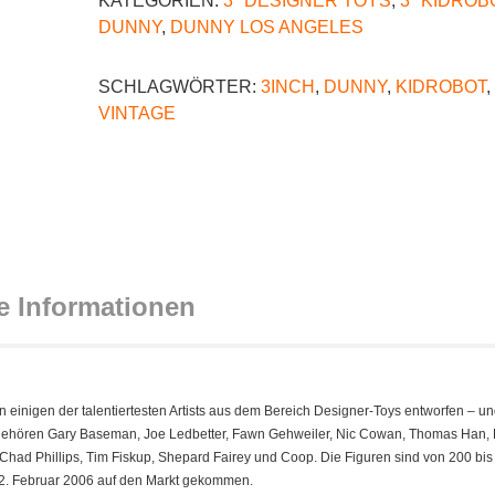
KATEGORIEN:
3" DESIGNER TOYS
,
3" KIDROB
DUNNY
,
DUNNY LOS ANGELES
SCHLAGWÖRTER:
3INCH
,
DUNNY
,
KIDROBOT
,
VINTAGE
e Informationen
einigen der talentiertesten Artists aus dem Bereich Designer-Toys entworfen – un
 gehören Gary Baseman, Joe Ledbetter, Fawn Gehweiler, Nic Cowan, Thomas Han, 
 Chad Phillips, Tim Fiskup, Shepard Fairey und Coop. Die Figuren sind von 200 bi
m 2. Februar 2006 auf den Markt gekommen.