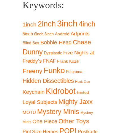
Warenkorb
Keywords:
3inch
2inch
4inch
1inch
Artprints
5inch
Android
6inch
8inch
Chase
Bobble-Head
Blind Box
Dunny
Five Nights at
Dyzplastic
Freddy’s
FNAF
Frank Kozik
Funko
Freeny
Futurama
Hidden Dissectibles
Huck Gee
Kidrobot
Keychain
limited
Mighty Jaxx
Loyal Subjects
Mystery Minis
MOTU
Mystery
Other Toys
One Piece
Minis
POP!
Pint Size Heroes
Postkarte