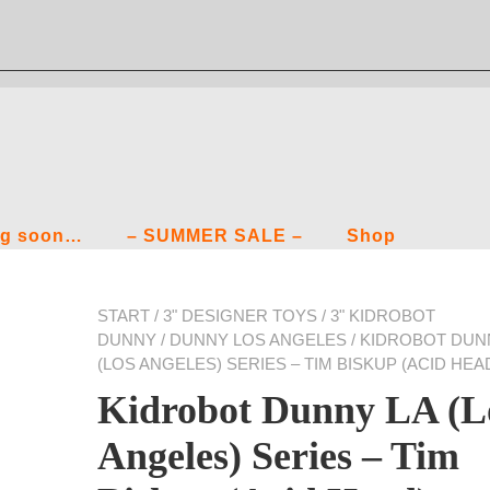
g soon…
– SUMMER SALE –
Shop
START
/
3" DESIGNER TOYS
/
3" KIDROBOT
DUNNY
/
DUNNY LOS ANGELES
/ KIDROBOT DUN
(LOS ANGELES) SERIES – TIM BISKUP (ACID HEA
Kidrobot Dunny LA (L
Angeles) Series – Tim