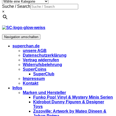
Suche / Search
×
Navigation umschalten
superchan.de
unsere AGB
Datenschutzerklärung
Vertrag widerrufen
Widerrufsbelehrung
SuperCoins
SuperClub
Impressum
Kontakt
Infos
Marken und Hersteller
Funko Pop! Vinyl & Mystery Minis Serien
Kidrobot Dunny Figuren & Designer
Toys
Zozoville: Artwork by Mateo Dineen &
Johan Potma