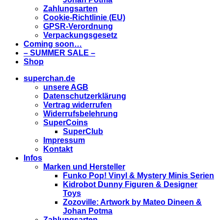
Zahlungsarten
Cookie-Richtlinie (EU)
GPSR-Verordnung
Verpackungsgesetz
Coming soon…
– SUMMER SALE –
Shop
superchan.de
unsere AGB
Datenschutzerklärung
Vertrag widerrufen
Widerrufsbelehrung
SuperCoins
SuperClub
Impressum
Kontakt
Infos
Marken und Hersteller
Funko Pop! Vinyl & Mystery Minis Serien
Kidrobot Dunny Figuren & Designer
Toys
Zozoville: Artwork by Mateo Dineen &
Johan Potma
Zahlungsarten