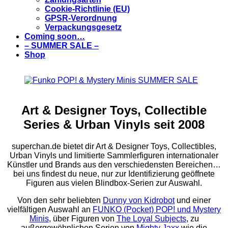
Cookie-Richtlinie (EU)
GPSR-Verordnung
Verpackungsgesetz
Coming soon…
– SUMMER SALE –
Shop
Art & Designer Toys, Collectible
Series & Urban Vinyls seit 2008
superchan.de bietet dir Art & Designer Toys, Collectibles,
Urban Vinyls und limitierte Sammlerfiguren internationaler
Künstler und Brands aus den verschiedensten Bereichen…
bei uns findest du neue, nur zur Identifizierung geöffnete
Figuren aus vielen Blindbox-Serien zur Auswahl.
Von den sehr beliebten
Dunny von Kidrobot
und einer
vielfältigen Auswahl an
FUNKO (Pocket) POP! und Mystery
Minis
, über Figuren von
The Loyal Subjects
, zu
außergewöhnlichen Serien von
Mighty Jaxx
wie die