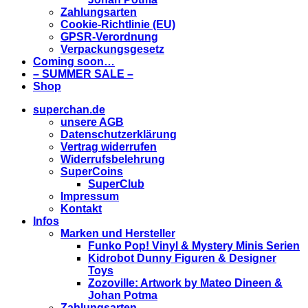
Zahlungsarten
Cookie-Richtlinie (EU)
GPSR-Verordnung
Verpackungsgesetz
Coming soon…
– SUMMER SALE –
Shop
superchan.de
unsere AGB
Datenschutzerklärung
Vertrag widerrufen
Widerrufsbelehrung
SuperCoins
SuperClub
Impressum
Kontakt
Infos
Marken und Hersteller
Funko Pop! Vinyl & Mystery Minis Serien
Kidrobot Dunny Figuren & Designer
Toys
Zozoville: Artwork by Mateo Dineen &
Johan Potma
Zahlungsarten