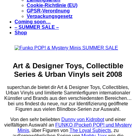
Cookie-Richtlinie (EU)
GPSR-Verordnung
Verpackungsgesetz
Coming soon…
– SUMMER SALE –
Shop
Art & Designer Toys, Collectible
Series & Urban Vinyls seit 2008
superchan.de bietet dir Art & Designer Toys, Collectibles,
Urban Vinyls und limitierte Sammlerfiguren internationaler
Künstler und Brands aus den verschiedensten Bereichen…
bei uns findest du neue, nur zur Identifizierung geöffnete
Figuren aus vielen Blindbox-Serien zur Auswahl.
Von den sehr beliebten
Dunny von Kidrobot
und einer
vielfältigen Auswahl an
FUNKO (Pocket) POP! und Mystery
Minis
, über Figuren von
The Loyal Subjects
, zu
außergewöhnlichen Serien von
Mighty Jaxx
wie die