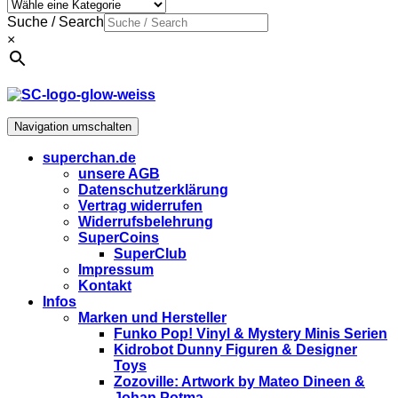
Suche / Search
×
Navigation umschalten
superchan.de
unsere AGB
Datenschutzerklärung
Vertrag widerrufen
Widerrufsbelehrung
SuperCoins
SuperClub
Impressum
Kontakt
Infos
Marken und Hersteller
Funko Pop! Vinyl & Mystery Minis Serien
Kidrobot Dunny Figuren & Designer
Toys
Zozoville: Artwork by Mateo Dineen &
Johan Potma