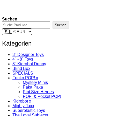
Lieferzeit:
2-3 Tage
In den Warenkorb
Suchen
Suchen
Kategorien
3" Designer Toys
4" - 8" Toys
8" Kidrobot Dunny
Blind Box
SPECIALS
Funko POP! x
Mystery Minis
Paka Paka
Pint Size Heroes
POP! & Pocket POP!
Kidrobot x
Mighty Jaxx
Superplastic Toys
The Loyal Subjects