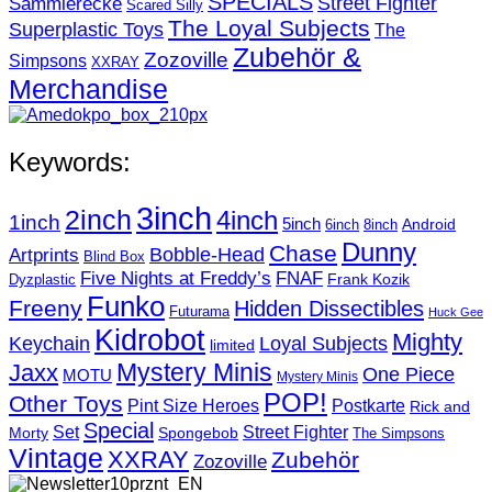
SPECIALS
Sammlerecke
Street Fighter
Scared Silly
The Loyal Subjects
Superplastic Toys
The
Zubehör &
Zozoville
Simpsons
XXRAY
Merchandise
Keywords:
3inch
2inch
4inch
1inch
5inch
Android
6inch
8inch
Dunny
Chase
Artprints
Bobble-Head
Blind Box
Five Nights at Freddy’s
FNAF
Frank Kozik
Dyzplastic
Funko
Freeny
Hidden Dissectibles
Futurama
Huck Gee
Kidrobot
Mighty
Loyal Subjects
Keychain
limited
Mystery Minis
Jaxx
One Piece
MOTU
Mystery Minis
POP!
Other Toys
Pint Size Heroes
Postkarte
Rick and
Special
Street Fighter
Set
Morty
Spongebob
The Simpsons
Vintage
XXRAY
Zubehör
Zozoville