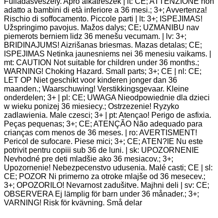
Fulladásveszély. Apró alkatrészek | it: CE; ATTENZIONE non
adatto a bambini di età inferiore a 36 mesi.; 3+; Avvertenza!
Rischio di soffocamento. Piccole parti | lt: 3+; ISPEJIMAS!
Užspringimo pavojus. Mažos dalys; CE; UZMANIBU nav
piemerots berniem lidz 36 menešu vecumam. | lv: 3+;
BRIDINAJUMS! Aizrišanas briesmas. Mazas detalas; CE;
ISPEJIMAS Netinka jaunesniems nei 36 menesiu vaikams. |
mt: CAUTION Not suitable for children under 36 months.;
WARNING! Choking Hazard. Small parts; 3+; CE | nl: CE;
LET OP Niet geschikt voor kinderen jonger dan 36
maanden.; Waarschuwing! Verstikkingsgevaar. Kleine
onderdelen; 3+ | pl: CE; UWAGA Nieodpowiednie dla dzieci
w wieku ponizej 36 miesiecy.; Ostrzezenie! Ryzyko
zadlawienia. Male czesci; 3+ | pt: Atençao! Perigo de asfixia.
Peças pequenas; 3+; CE; ATENÇÃO Não adequado para
crianças com menos de 36 meses. | ro: AVERTISMENT!
Pericol de sufocare. Piese mici; 3+; CE; ATEN?IE Nu este
potrivit pentru copiii sub 36 de luni. | sk: UPOZORNENIE
Nevhodné pre deti mladšie ako 36 mesiacov.; 3+;
Upozornenie! Nebezpecenstvo udusenia. Malé casti; CE | sl:
CE; POZOR Ni primerno za otroke mlajše od 36 mesecev.;
3+; OPOZORILO! Nevarnost zadušitve. Majhni deli | sv: CE;
OBSERVERA Ej lämplig för barn under 36 månader.; 3+;
VARNING! Risk för kvävning. Små delar