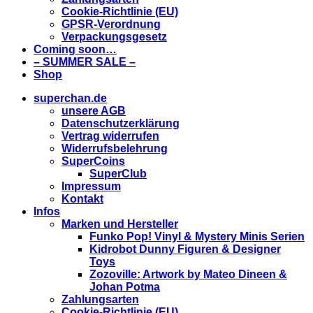
Cookie-Richtlinie (EU)
GPSR-Verordnung
Verpackungsgesetz
Coming soon…
– SUMMER SALE –
Shop
superchan.de
unsere AGB
Datenschutzerklärung
Vertrag widerrufen
Widerrufsbelehrung
SuperCoins
SuperClub
Impressum
Kontakt
Infos
Marken und Hersteller
Funko Pop! Vinyl & Mystery Minis Serien
Kidrobot Dunny Figuren & Designer
Toys
Zozoville: Artwork by Mateo Dineen &
Johan Potma
Zahlungsarten
Cookie-Richtlinie (EU)