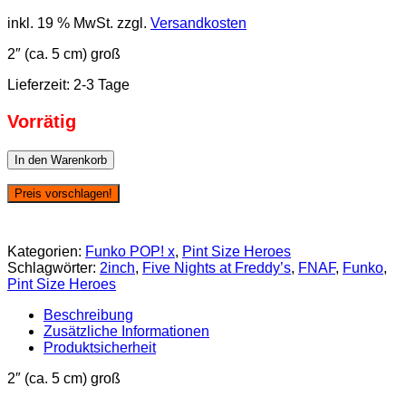
inkl. 19 % MwSt.
zzgl.
Versandkosten
2″ (ca. 5 cm) groß
Lieferzeit:
2-3 Tage
Vorrätig
Funko
In den Warenkorb
Pint
Size
Preis vorschlagen!
Heroes:
Five
Nights
Kategorien:
Funko POP! x
,
Pint Size Heroes
at
Schlagwörter:
2inch
,
Five Nights at Freddy’s
,
FNAF
,
Funko
,
Freddy's
Pint Size Heroes
FNAF
Sister
Beschreibung
Location
Zusätzliche Informationen
-
Produktsicherheit
Funtime
Foxy
2″ (ca. 5 cm) groß
Menge