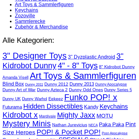
Art Toys & Sammlerfiguren
Keychains
Zozoville
Sammlerecke
Zubehör & Merchandise
Alle Kategorien:
3" Designer Toys
3"
3" Dyzplastic Android
4" - 8" Toys
Kidrobot Dunny
8" Kidrobot Dunny
Art Toys & Sammlerfiguren
Amanda Visell
Blind Box
Dunny 2012
Dunny 2013
Dunny Apocalypse
Dunny 2011
Dunny Art of War
Dunny Azteca 2
Dunny Odd Ones
Dunny Series 5
Funko POP! x
Eekeez
Dunny UK
Dunny Warhol
Hidden Dissectibles
Keychains
Kandy
Futurama
Kidrobot x
Mighty Jaxx
MOTU
Mardivale
Mystery Minis
Pint
Paka Paka
Nathan Jurevicius
NECA
POP! & Pocket POP!
Size Heroes
Post-Apocalypse