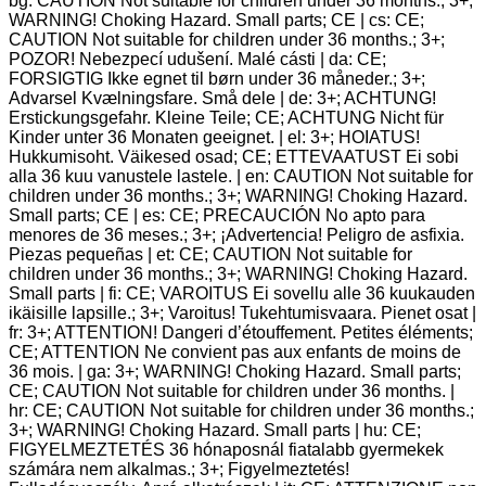
bg: CAUTION Not suitable for children under 36 months.; 3+;
WARNING! Choking Hazard. Small parts; CE | cs: CE;
CAUTION Not suitable for children under 36 months.; 3+;
POZOR! Nebezpecí udušení. Malé cásti | da: CE;
FORSIGTIG Ikke egnet til børn under 36 måneder.; 3+;
Advarsel Kvælningsfare. Små dele | de: 3+; ACHTUNG!
Erstickungsgefahr. Kleine Teile; CE; ACHTUNG Nicht für
Kinder unter 36 Monaten geeignet. | el: 3+; HOIATUS!
Hukkumisoht. Väikesed osad; CE; ETTEVAATUST Ei sobi
alla 36 kuu vanustele lastele. | en: CAUTION Not suitable for
children under 36 months.; 3+; WARNING! Choking Hazard.
Small parts; CE | es: CE; PRECAUCIÓN No apto para
menores de 36 meses.; 3+; ¡Advertencia! Peligro de asfixia.
Piezas pequeñas | et: CE; CAUTION Not suitable for
children under 36 months.; 3+; WARNING! Choking Hazard.
Small parts | fi: CE; VAROITUS Ei sovellu alle 36 kuukauden
ikäisille lapsille.; 3+; Varoitus! Tukehtumisvaara. Pienet osat |
fr: 3+; ATTENTION! Dangeri d’étouffement. Petites éléments;
CE; ATTENTION Ne convient pas aux enfants de moins de
36 mois. | ga: 3+; WARNING! Choking Hazard. Small parts;
CE; CAUTION Not suitable for children under 36 months. |
hr: CE; CAUTION Not suitable for children under 36 months.;
3+; WARNING! Choking Hazard. Small parts | hu: CE;
FIGYELMEZTETÉS 36 hónaposnál fiatalabb gyermekek
számára nem alkalmas.; 3+; Figyelmeztetés!