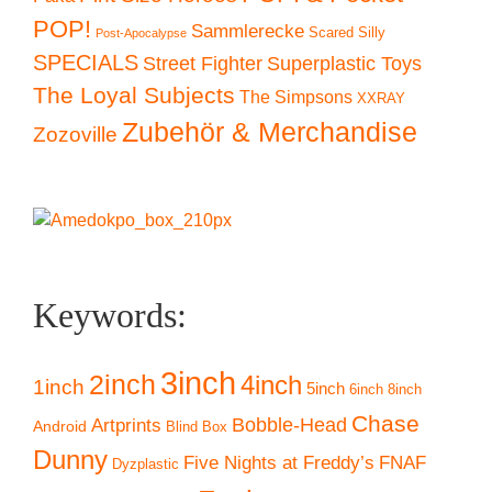
POP!
Sammlerecke
Scared Silly
Post-Apocalypse
SPECIALS
Superplastic Toys
Street Fighter
The Loyal Subjects
The Simpsons
XXRAY
Zubehör & Merchandise
Zozoville
Keywords:
3inch
2inch
4inch
1inch
5inch
6inch
8inch
Chase
Artprints
Bobble-Head
Android
Blind Box
Dunny
Five Nights at Freddy’s
FNAF
Dyzplastic