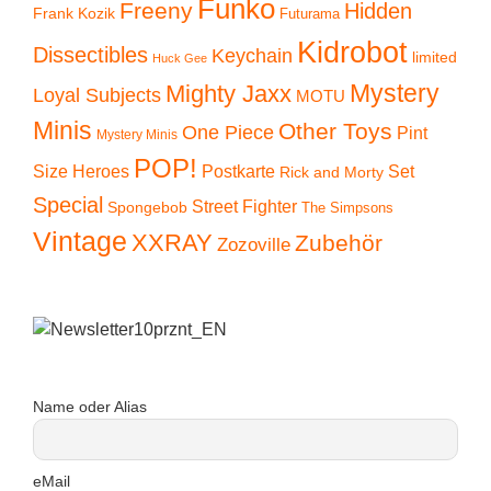
Funko
Freeny
Hidden
Frank Kozik
Futurama
Kidrobot
Dissectibles
Keychain
limited
Huck Gee
Mystery
Mighty Jaxx
Loyal Subjects
MOTU
Minis
Other Toys
One Piece
Pint
Mystery Minis
POP!
Size Heroes
Postkarte
Set
Rick and Morty
Special
Street Fighter
Spongebob
The Simpsons
Vintage
XXRAY
Zubehör
Zozoville
Name oder Alias
eMail