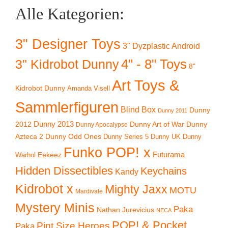
Alle Kategorien:
3" Designer Toys
3" Dyzplastic Android
4" - 8" Toys
3" Kidrobot Dunny
8"
Art Toys &
Kidrobot Dunny
Amanda Visell
Sammlerfiguren
Blind Box
Dunny
Dunny 2011
2012
Dunny 2013
Dunny Art of War
Dunny
Dunny Apocalypse
Azteca 2
Dunny Odd Ones
Dunny UK
Dunny
Dunny Series 5
Funko POP! x
Eekeez
Futurama
Warhol
Hidden Dissectibles
Keychains
Kandy
Kidrobot x
Mighty Jaxx
MOTU
Mardivale
Mystery Minis
Paka
Nathan Jurevicius
NECA
POP! & Pocket
Pint Size Heroes
Paka