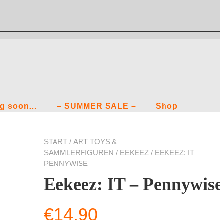
g soon…
– SUMMER SALE –
Shop
START
/
ART TOYS &
SAMMLERFIGUREN
/
EEKEEZ
/ EEKEEZ: IT –
PENNYWISE
Eekeez: IT – Pennywis
€
14,90