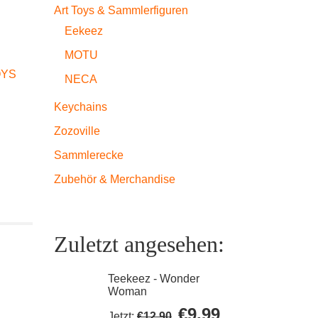
Art Toys & Sammlerfiguren
Eekeez
MOTU
OYS
NECA
Keychains
Zozoville
Sammlerecke
Zubehör & Merchandise
Zuletzt angesehen:
Teekeez - Wonder
Woman
Ursprünglicher
Aktueller
€
9,99
Jetzt:
€
12,90