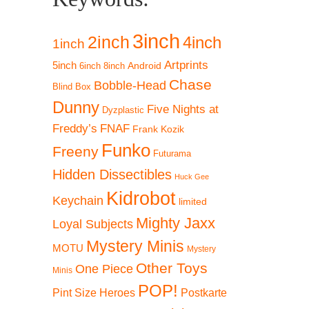
3inch
2inch
4inch
1inch
Artprints
5inch
Android
6inch
8inch
Chase
Bobble-Head
Blind Box
Dunny
Five Nights at
Dyzplastic
Freddy’s
FNAF
Frank Kozik
Funko
Freeny
Futurama
Hidden Dissectibles
Huck Gee
Kidrobot
Keychain
limited
Mighty Jaxx
Loyal Subjects
Mystery Minis
MOTU
Mystery
Other Toys
One Piece
Minis
POP!
Pint Size Heroes
Postkarte