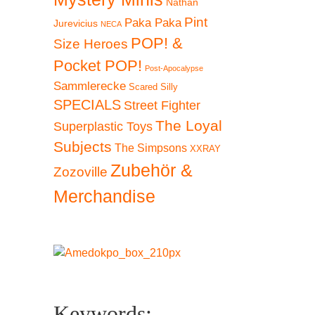
Nathan
Pint
Paka Paka
Jurevicius
NECA
POP! &
Size Heroes
Pocket POP!
Post-Apocalypse
Sammlerecke
Scared Silly
SPECIALS
Street Fighter
The Loyal
Superplastic Toys
Subjects
The Simpsons
XXRAY
Zubehör &
Zozoville
Merchandise
Keywords: