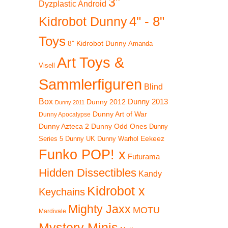
3"
Dyzplastic Android
4" - 8"
Kidrobot Dunny
Toys
8" Kidrobot Dunny
Amanda
Art Toys &
Visell
Sammlerfiguren
Blind
Box
Dunny 2012
Dunny 2013
Dunny 2011
Dunny Art of War
Dunny Apocalypse
Dunny Azteca 2
Dunny Odd Ones
Dunny
Eekeez
Dunny UK
Dunny Warhol
Series 5
Funko POP! x
Futurama
Hidden Dissectibles
Kandy
Kidrobot x
Keychains
Mighty Jaxx
MOTU
Mardivale
Mystery Minis