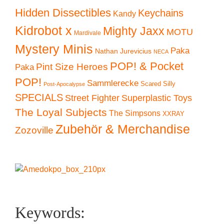
Hidden Dissectibles
Keychains
Kandy
Kidrobot x
Mighty Jaxx
MOTU
Mardivale
Mystery Minis
Paka
Nathan Jurevicius
NECA
POP! & Pocket
Pint Size Heroes
Paka
POP!
Sammlerecke
Scared Silly
Post-Apocalypse
SPECIALS
Superplastic Toys
Street Fighter
The Loyal Subjects
The Simpsons
XXRAY
Zubehör & Merchandise
Zozoville
Keywords: