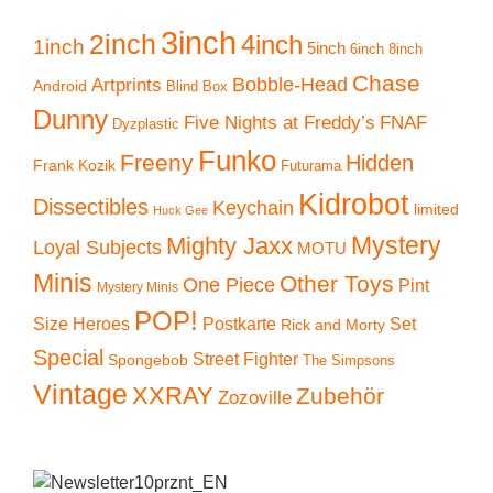
3inch
2inch
4inch
1inch
5inch
6inch
8inch
Chase
Artprints
Bobble-Head
Android
Blind Box
Dunny
Five Nights at Freddy’s
FNAF
Dyzplastic
Funko
Freeny
Hidden
Frank Kozik
Futurama
Kidrobot
Dissectibles
Keychain
limited
Huck Gee
Mystery
Mighty Jaxx
Loyal Subjects
MOTU
Minis
Other Toys
One Piece
Pint
Mystery Minis
POP!
Size Heroes
Postkarte
Set
Rick and Morty
Special
Street Fighter
Spongebob
The Simpsons
Vintage
XXRAY
Zubehör
Zozoville