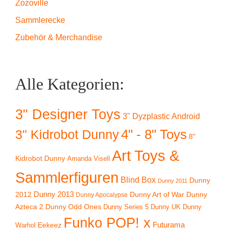
Zozoville
Sammlerecke
Zubehör & Merchandise
Alle Kategorien:
3" Designer Toys
3" Dyzplastic Android
4" - 8" Toys
3" Kidrobot Dunny
8"
Art Toys &
Kidrobot Dunny
Amanda Visell
Sammlerfiguren
Blind Box
Dunny
Dunny 2011
2012
Dunny 2013
Dunny Art of War
Dunny
Dunny Apocalypse
Azteca 2
Dunny Odd Ones
Dunny UK
Dunny
Dunny Series 5
Funko POP! x
Eekeez
Futurama
Warhol