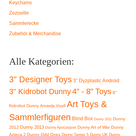
Keychains
Zozoville
Sammlerecke
Zubehör & Merchandise
Alle Kategorien:
3" Designer Toys
3" Dyzplastic Android
4" - 8" Toys
3" Kidrobot Dunny
8"
Art Toys &
Kidrobot Dunny
Amanda Visell
Sammlerfiguren
Blind Box
Dunny
Dunny 2011
2012
Dunny 2013
Dunny Art of War
Dunny
Dunny Apocalypse
Azteca 2
Dunny Odd Ones
Dunny UK
Dunny
Dunny Series 5