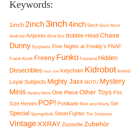
Keywords:
3inch
2inch
4inch
1inch
5inch
6inch
8inch
Chase
Artprints
Bobble-Head
Android
Blind Box
Dunny
Five Nights at Freddy’s
FNAF
Dyzplastic
Funko
Freeny
Hidden
Frank Kozik
Futurama
Kidrobot
Dissectibles
Keychain
limited
Huck Gee
Mystery
Mighty Jaxx
Loyal Subjects
MOTU
Minis
Other Toys
One Piece
Pint
Mystery Minis
POP!
Size Heroes
Postkarte
Set
Rick and Morty
Special
Street Fighter
Spongebob
The Simpsons
Vintage
XXRAY
Zubehör
Zozoville