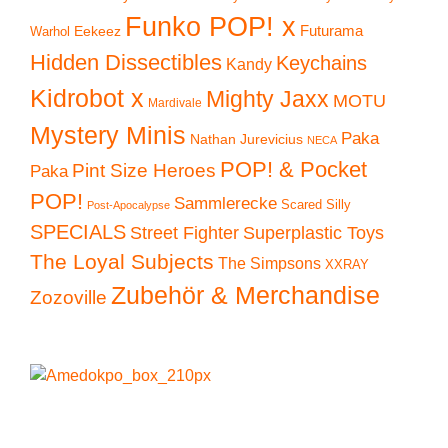
Funko POP! x
Eekeez
Futurama
Warhol
Hidden Dissectibles
Keychains
Kandy
Kidrobot x
Mighty Jaxx
MOTU
Mardivale
Mystery Minis
Paka
Nathan Jurevicius
NECA
POP! & Pocket
Pint Size Heroes
Paka
POP!
Sammlerecke
Scared Silly
Post-Apocalypse
SPECIALS
Superplastic Toys
Street Fighter
The Loyal Subjects
The Simpsons
XXRAY
Zubehör & Merchandise
Zozoville